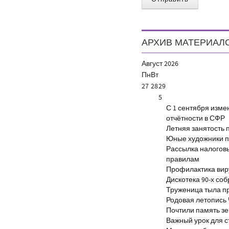
АРХИВ МАТЕРИАЛ
Август
2026
Пн
Вт
27
28
29
5
С 1 сентября изм
отчётности в СФР
Летняя занятость 
Юные художники п
Рассылка налогов
правилам
Профилактика виру
Дискотека 90-х со
Труженица тыла п
Родовая летопись
Почтили память з
Важный урок для 