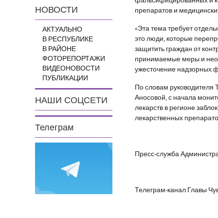
фальсифицированных и к
НОВОСТИ
препаратов и медицински
«Эта тема требует отдель
АКТУАЛЬНО
это люди, которые перепр
В РЕСПУБЛИКЕ
В РАЙОНЕ
защитить граждан от кон
ФОТОРЕПОРТАЖИ
принимаемые меры и необ
ВИДЕОНОВОСТИ
ужесточение надзорных фу
ПУБЛИКАЦИИ
По словам руководителя 
Аносовой, с начала мон
НАШИ СОЦСЕТИ
лекарств в регионе забло
лекарственных препарато
Телеграм
Пресс-служба Администра
Телеграм-канал Главы Чу