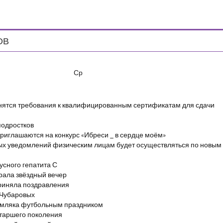
ОВ
Ср
енятся требования к квалифицированным сертификатам для сдачи
подростков
риглашаются на конкурс «Ибреси _ в сердце моём»
ых уведомлений физическим лицам будет осуществляться по новым
сного гепатита С
брала звёздный вечер
риняла поздравления
 Чубаровых
емляка футбольным праздником
старшего поколения