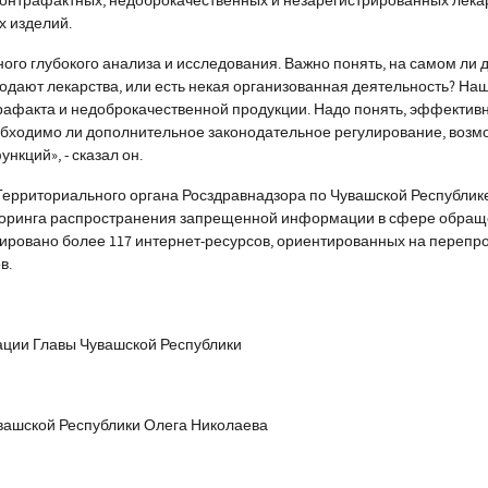
онтрафактных, недоброкачественных и незарегистрированных лека
х изделий.
ного глубокого анализа и исследования. Важно понять, на самом ли 
одают лекарства, или есть некая организованная деятельность? На
трафакта и недоброкачественной продукции. Надо понять, эффектив
ходимо ли дополнительное законодательное регулирование, возм
нкций», - сказал он.
Территориального органа Росздравнадзора по Чувашской Республик
иторинга распространения запрещенной информации в сфере обра
кировано более 117 интернет-ресурсов, ориентированных на перепр
в.
ции Главы Чувашской Республики
вашской Республики Олега Николаева