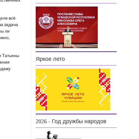
рственных
деле всё
ша задача
ны ли
ожно,
е Татьяны
Яркое лето
щения
одажу
2026 - Год дружбы народов