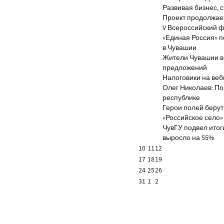
Развивая бизнес, 
Проект продолжае
V Всероссийский ф
«Единая Россия» 
в Чувашии
Жители Чувашии вн
предложений
Налоговики на веб
Олег Николаев: По
республике
Герои полей берут
«Российское село»
ЧувГУ подвел итог
выросло на 55%
10
11
12
17
18
19
24
25
26
31
1
2