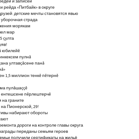
редей и записей
и рейда «Питбайк» в округе
рузей: детские мечты становятся явью
 уборочная страда
ажения морякам
шел мар
5 çулта
уяв!
ă юбилейĕ
инкексем пулнă
çана ултавçăсене панă
нă»
н 1,5 миллион тенкĕ пĕтернĕ
тма пулăшаççĕ
ĕ ентешсене пĕрлештерчĕ
и на граните
на Пионерской, 29!
тивы набирают обороты
тают
ремонта дороги на контроле главы округа
награды переданы семьям героев
емьи получили сертификаты на жильё