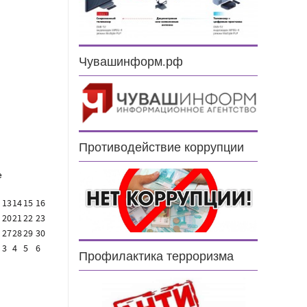
н
Чувашинформ.рф
Противодействие коррупции
е
13
14
15
16
20
21
22
23
27
28
29
30
3
4
5
6
Профилактика терроризма