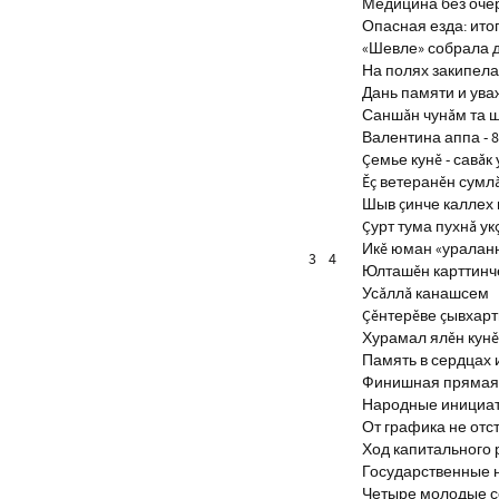
Медицина без оче
Опасная езда: итог
«Шевле» собрала д
На полях закипела
Дань памяти и ув
Саншăн чунăм та 
Валентина аппа - 8
Çемье кунĕ - савăк 
Ĕç ветеранĕн сумл
Шыв çинче каллех 
Çурт тума пухнă ук
Икĕ юман «уралан
3
4
Юлташĕн карттинче
Усăллă канашсем
Çĕнтерĕве çывхар
Хурамал ялĕн кун
Память в сердцах 
Финишная прямая 
Народные инициа
От графика не отс
Ход капитального 
Государственные 
Четыре молодые с