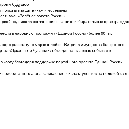
строим будущее
т помогать защитникам и их семьям
естиваль «Зелёное золото России»
первой подписала соглашение о защите избирательных прав гражда
если в народную программу «Единой России» более 90 тыс.
инаре расскажут о маркетплейсе «Витрина имущества банкротов»
ртал «Яркое лето Чувашии» объединяет главные события в
 высоту благодаря поддержке партийного проекта Единой России
и приоритетного этапа зачисления: число студентов по целевой квот