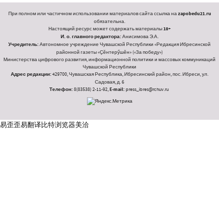
При полном или частичном использовании материалов сайта ссылка на
zapobedu21.ru
обязательна.
Настоящий ресурс может содержать материалы
18+
И. о. главного редактора:
Анисимова Э.А.
Учредитель:
Автономное учреждение Чувашской Республики «Редакция Ибресинской
районной газеты «Ҫӗнтерӳшӗн» («За победу»)
Министерства цифрового развития, информационной политики и массовых коммуникаций
Чувашской Республики
Адрес редакции:
429700, Чувашская Республика, Ибресинский район, пос. Ибреси, ул.
Садовая, д. 6
Телефон:
8(83538) 2-11-92,
E-mail:
press_ibres@rchuv.ru
易歪歪
易翻译
比特浏览器
美洽