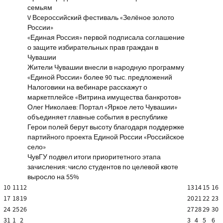
семьям
V Всероссийский фестиваль «Зелёное золото
России»
«Единая Россия» первой подписала соглашение
о защите избирательных прав граждан в
Чувашии
Жители Чувашии внесли в народную программу
«Единой России» более 90 тыс. предложений
Налоговики на вебинаре расскажут о
маркетплейсе «Витрина имущества банкротов»
Олег Николаев: Портал «Яркое лето Чувашии»
объединяет главные события в республике
Герои полей берут высоту благодаря поддержке
партийного проекта Единой России «Российское
село»
ЧувГУ подвел итоги приоритетного этапа
зачисления: число студентов по целевой квоте
выросло на 55%
10
11
12
13
14
15
16
17
18
19
20
21
22
23
24
25
26
27
28
29
30
31
1
2
3
4
5
6