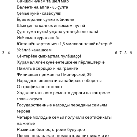
Саншăн чунăм та шел мар
Валентина аппа - 85 çулта
Çемье кунĕ - савăк уяв!
Ĕç ветеранĕн сумлă юбилейĕ
Шыв çинче каллех инкексем пулнă
Çурт тума пухнă укçана ултавçăсене панă
Икĕ юман «ураланнă»
Юлташĕн карттинчен 1,5 миллион тенкĕ пĕтернĕ
Усăллă канашсем
3
4
6
7
8
9
Çĕнтерĕве çывхартма пулăшаççĕ
Хурамал ялĕн кунĕ ентешсене пĕрлештерчĕ
Память в сердцах и на граните
Финишная прямая на Пионерской, 29!
Народные инициативы набирают обороты
От графика не отстают
Ход капитального ремонта дороги на контроле
главы округа
Государственные награды переданы семьям
героев
Четыре молодые семьи получили сертификаты
на жильё
Развивая бизнес, строим будущее
Проект продолжает помогать защитникам и их