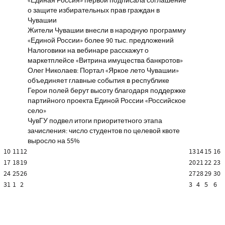
«Единая Россия» первой подписала соглашение
о защите избирательных прав граждан в
Чувашии
Жители Чувашии внесли в народную программу
«Единой России» более 90 тыс. предложений
Налоговики на вебинаре расскажут о
маркетплейсе «Витрина имущества банкротов»
Олег Николаев: Портал «Яркое лето Чувашии»
объединяет главные события в республике
Герои полей берут высоту благодаря поддержке
партийного проекта Единой России «Российское
село»
ЧувГУ подвел итоги приоритетного этапа
зачисления: число студентов по целевой квоте
выросло на 55%
10
11
12
13
14
15
16
17
18
19
20
21
22
23
24
25
26
27
28
29
30
31
1
2
3
4
5
6