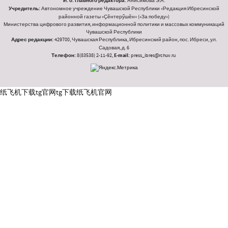
И. о. главного редактора:
Анисимова Э.А.
Учредитель:
Автономное учреждение Чувашской Республики «Редакция Ибресинской
районной газеты «Ҫӗнтерӳшӗн» («За победу»)
Министерства цифрового развития, информационной политики и массовых коммуникаций
Чувашской Республики
Адрес редакции:
429700, Чувашская Республика, Ибресинский район, пос. Ибреси, ул.
Садовая, д. 6
Телефон:
8(83538) 2-11-92,
E-mail:
press_ibres@rchuv.ru
纸飞机下载
tg官网
tg下载
纸飞机官网