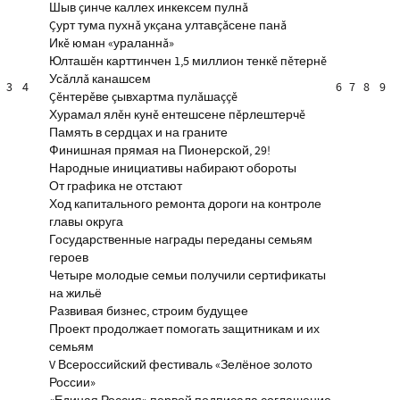
Шыв çинче каллех инкексем пулнă
Çурт тума пухнă укçана ултавçăсене панă
Икĕ юман «ураланнă»
Юлташĕн карттинчен 1,5 миллион тенкĕ пĕтернĕ
Усăллă канашсем
3
4
6
7
8
9
Çĕнтерĕве çывхартма пулăшаççĕ
Хурамал ялĕн кунĕ ентешсене пĕрлештерчĕ
Память в сердцах и на граните
Финишная прямая на Пионерской, 29!
Народные инициативы набирают обороты
От графика не отстают
Ход капитального ремонта дороги на контроле
главы округа
Государственные награды переданы семьям
героев
Четыре молодые семьи получили сертификаты
на жильё
Развивая бизнес, строим будущее
Проект продолжает помогать защитникам и их
семьям
V Всероссийский фестиваль «Зелёное золото
России»