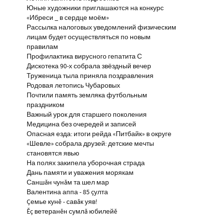
Юные художники приглашаются на конкурс
«Ибреси _ в сердце моём»
Рассылка налоговых уведомлений физическим
лицам будет осуществляться по новым
правилам
Профилактика вирусного гепатита С
Дискотека 90-х собрала звёздный вечер
Труженица тыла приняла поздравления
Родовая летопись Чубаровых
Почтили память земляка футбольным
праздником
Важный урок для старшего поколения
Медицина без очередей и записей
Опасная езда: итоги рейда «Питбайк» в округе
«Шевле» собрала друзей: детские мечты
становятся явью
На полях закипела уборочная страда
Дань памяти и уважения морякам
Саншăн чунăм та шел мар
Валентина аппа - 85 çулта
Çемье кунĕ - савăк уяв!
Ĕç ветеранĕн сумлă юбилейĕ