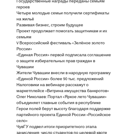
Государственные награды переданы семьям
героев
Четыре молодые семьи получили сертификаты
на жильё
Развивая бизнес, строим будущее
Проект продолжает помогать защитникам и их
семьям
V Всероссийский фестиваль «Зелёное золото
России»
«Единая Россия» первой подписала соглашение
о защите избирательных прав граждан в
Чувашии
Жители Чувашии внесли в народную программу
«Единой России» более 90 тыс. предложений
Налоговики на вебинаре расскажут о
маркетплейсе «Витрина имущества банкротов»
Олег Николаев: Портал «Яркое лето Чувашии»
объединяет главные события в республике
Герои полей берут высоту благодаря поддержке
партийного проекта Единой России «Российское
село»
ЧувГУ подвел итоги приоритетного этапа
зачисления: число студентов по целевой квоте