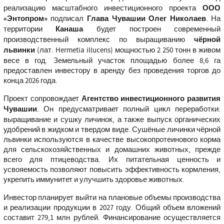
реализацию масштабного инвестиционного проекта
ООО
«Энтопром»
подписал
Глава Чувашии Олег Николаев
. На
территории
Канаша
будет построен современный
производственный комплекс по выращиванию
чёрной
львинки
(лат. Hermetia illucens)
мощностью 2 250 тонн в живом
весе в год. Земельный участок площадью более 8,6 га
предоставлен инвестору в аренду без проведения торгов до
конца 2026 года.
Проект сопровождает
Агентство инвестиционного развития
Чувашии
. Он предусматривает полный цикл переработки:
выращивание и сушку личинок, а также выпуск органических
удобрений в жидком и твердом виде. Сушёные личинки чёрной
львинки используются в качестве высокопротеинового корма
для сельскохозяйственных и домашних животных, прежде
всего для птицеводства. Их питательная ценность и
усвояемость позволяют повысить эффективность кормления,
укрепить иммунитет и улучшить здоровье животных.
Инвестор планирует выйти на плановые объемы производства
и реализации продукции в 2027 году. Общий объем вложений
составит 279,1 млн рублей. Финансирование осуществляется