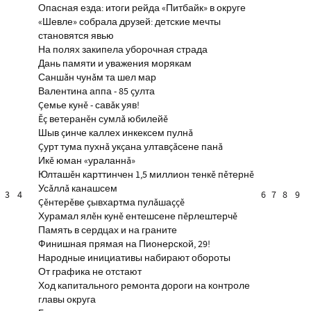
Опасная езда: итоги рейда «Питбайк» в округе
«Шевле» собрала друзей: детские мечты
становятся явью
На полях закипела уборочная страда
Дань памяти и уважения морякам
Саншăн чунăм та шел мар
Валентина аппа - 85 çулта
Çемье кунĕ - савăк уяв!
Ĕç ветеранĕн сумлă юбилейĕ
Шыв çинче каллех инкексем пулнă
Çурт тума пухнă укçана ултавçăсене панă
Икĕ юман «ураланнă»
Юлташĕн карттинчен 1,5 миллион тенкĕ пĕтернĕ
Усăллă канашсем
3
4
6
7
8
9
Çĕнтерĕве çывхартма пулăшаççĕ
Хурамал ялĕн кунĕ ентешсене пĕрлештерчĕ
Память в сердцах и на граните
Финишная прямая на Пионерской, 29!
Народные инициативы набирают обороты
От графика не отстают
Ход капитального ремонта дороги на контроле
главы округа