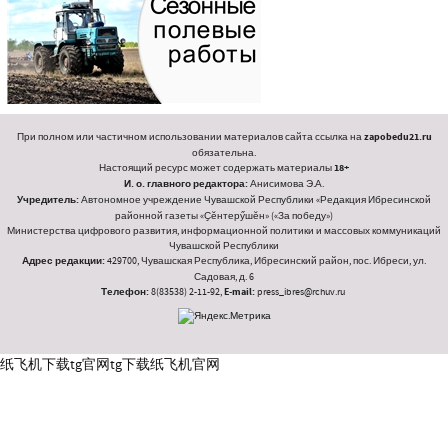
При полном или частичном использовании материалов сайта ссылка на
zapobedu21.ru
обязательна.
Настоящий ресурс может содержать материалы
18+
И. о. главного редактора:
Анисимова Э.А.
Учредитель:
Автономное учреждение Чувашской Республики «Редакция Ибресинской
районной газеты «Ҫӗнтерӳшӗн» («За победу»)
Министерства цифрового развития, информационной политики и массовых коммуникаций
Чувашской Республики
Адрес редакции:
429700, Чувашская Республика, Ибресинский район, пос. Ибреси, ул.
Садовая, д. 6
Телефон:
8(83538) 2-11-92,
E-mail:
press_ibres@rchuv.ru
纸飞机下载
tg官网
tg下载
纸飞机官网