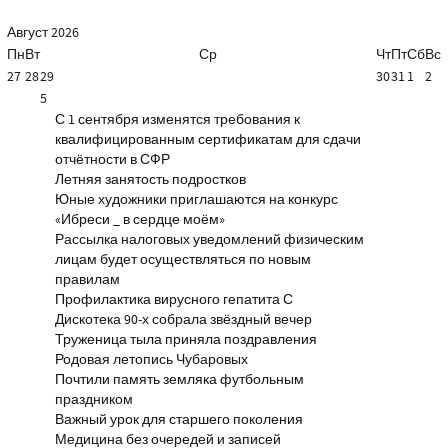
Август
2026
Пн
Вт
Ср
Чт
Пт
Сб
Вс
27
28
29
30
31
1
2
5
С 1 сентября изменятся требования к
квалифицированным сертификатам для сдачи
отчётности в СФР
Летняя занятость подростков
Юные художники приглашаются на конкурс
«Ибреси _ в сердце моём»
Рассылка налоговых уведомлений физическим
лицам будет осуществляться по новым
правилам
Профилактика вирусного гепатита С
Дискотека 90-х собрала звёздный вечер
Труженица тыла приняла поздравления
Родовая летопись Чубаровых
Почтили память земляка футбольным
праздником
Важный урок для старшего поколения
Медицина без очередей и записей