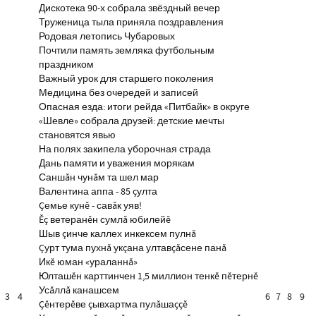
Дискотека 90-х собрала звёздный вечер
Труженица тыла приняла поздравления
Родовая летопись Чубаровых
Почтили память земляка футбольным
праздником
Важный урок для старшего поколения
Медицина без очередей и записей
Опасная езда: итоги рейда «Питбайк» в округе
«Шевле» собрала друзей: детские мечты
становятся явью
На полях закипела уборочная страда
Дань памяти и уважения морякам
Саншăн чунăм та шел мар
Валентина аппа - 85 çулта
Çемье кунĕ - савăк уяв!
Ĕç ветеранĕн сумлă юбилейĕ
Шыв çинче каллех инкексем пулнă
Çурт тума пухнă укçана ултавçăсене панă
Икĕ юман «ураланнă»
Юлташĕн карттинчен 1,5 миллион тенкĕ пĕтернĕ
Усăллă канашсем
3
4
6
7
8
9
Çĕнтерĕве çывхартма пулăшаççĕ