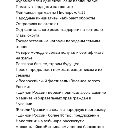
Хурамал ялĕн кунĕ ентешсене пĕрлештерчĕ
Память в сердцах и на граните
Финишная прямая на Пионерской, 29!
Народные инициативы набирают обороты
От графика не отстают
Ход капитального ремонта дороги на контроле
главы округа
Государственные награды переданы семьям
героев
Четыре молодые семьи получили сертификаты
на жильё
Развивая бизнес, строим будущее
Проект продолжает помогать защитникам и их
семьям
V Всероссийский фестиваль «Зелёное золото
России»
«Единая Россия» первой подписала соглашение
о защите избирательных прав граждан в
Чувашии
Жители Чувашии внесли в народную программу
«Единой России» более 90 тыс. предложений
Налоговики на вебинаре расскажут о
маркетплейсе «Витрина имущества банкротов»