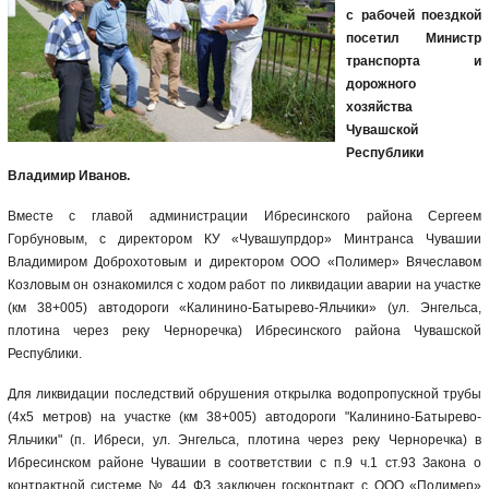
с рабочей поездкой
посетил Министр
транспорта и
дорожного
хозяйства
Чувашской
Республики
Владимир Иванов.
Вместе с главой администрации Ибресинского района Сергеем
Горбуновым, с директором КУ «Чувашупрдор» Минтранса Чувашии
Владимиром Доброхотовым и директором ООО «Полимер» Вячеславом
Козловым он ознакомился с ходом работ по ликвидации аварии на учaстке
(км 38+005) автодороги «Калинино-Батырево-Яльчики» (ул. Энгельса,
плотина через реку Черноречка) Ибресинского района Чувашской
Республики.
Для ликвидации последствий обрушения открылка водопропускной трубы
(4х5 метров) на участке (км 38+005) автодороги "Калинино-Батырево-
Яльчики" (п. Ибреси, ул. Энгельса, плотина через реку Черноречка) в
Ибресинском районе Чувашии в соответствии с п.9 ч.1 ст.93 Закона о
контрактной системе № 44 ФЗ заключен госконтракт с ООО «Полимер»