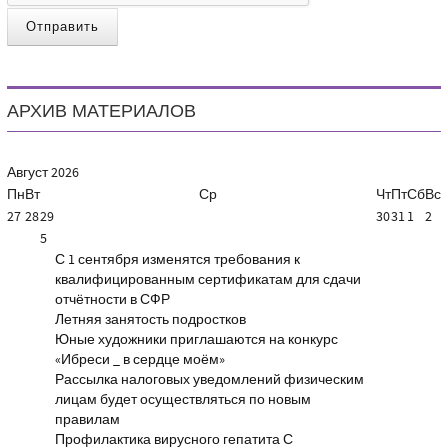
Отправить
АРХИВ МАТЕРИАЛОВ
Август
2026
Пн
Вт
Ср
Чт
Пт
Сб
Вс
27
28
29
30
31
1
2
5
С 1 сентября изменятся требования к
квалифицированным сертификатам для сдачи
отчётности в СФР
Летняя занятость подростков
Юные художники приглашаются на конкурс
«Ибреси _ в сердце моём»
Рассылка налоговых уведомлений физическим
лицам будет осуществляться по новым
правилам
Профилактика вирусного гепатита С