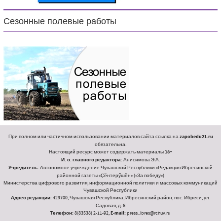
Сезонные полевые работы
При полном или частичном использовании материалов сайта ссылка на
zapobedu21.ru
обязательна.
Настоящий ресурс может содержать материалы
18+
И. о. главного редактора:
Анисимова Э.А.
Учредитель:
Автономное учреждение Чувашской Республики «Редакция Ибресинской
районной газеты «Ҫӗнтерӳшӗн» («За победу»)
Министерства цифрового развития, информационной политики и массовых коммуникаций
Чувашской Республики
Адрес редакции:
429700, Чувашская Республика, Ибресинский район, пос. Ибреси, ул.
Садовая, д. 6
Телефон:
8(83538) 2-11-92,
E-mail:
press_ibres@rchuv.ru