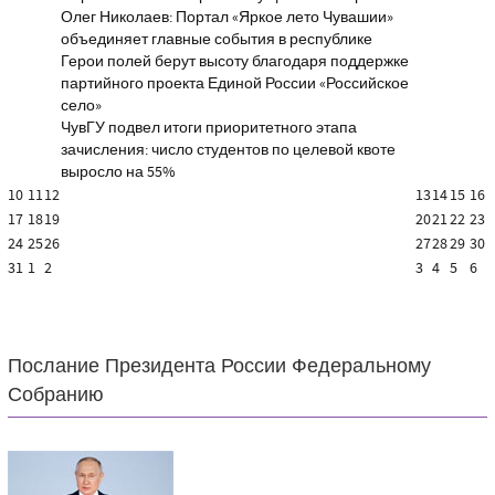
Олег Николаев: Портал «Яркое лето Чувашии»
объединяет главные события в республике
Герои полей берут высоту благодаря поддержке
партийного проекта Единой России «Российское
село»
ЧувГУ подвел итоги приоритетного этапа
зачисления: число студентов по целевой квоте
выросло на 55%
10
11
12
13
14
15
16
17
18
19
20
21
22
23
24
25
26
27
28
29
30
31
1
2
3
4
5
6
Послание Президента России Федеральному
Собранию