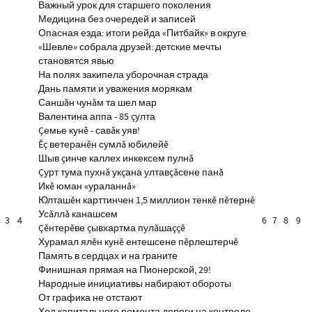
Важный урок для старшего поколения
Медицина без очередей и записей
Опасная езда: итоги рейда «Питбайк» в округе
«Шевле» собрала друзей: детские мечты
становятся явью
На полях закипела уборочная страда
Дань памяти и уважения морякам
Саншăн чунăм та шел мар
Валентина аппа - 85 çулта
Çемье кунĕ - савăк уяв!
Ĕç ветеранĕн сумлă юбилейĕ
Шыв çинче каллех инкексем пулнă
Çурт тума пухнă укçана ултавçăсене панă
Икĕ юман «ураланнă»
Юлташĕн карттинчен 1,5 миллион тенкĕ пĕтернĕ
Усăллă канашсем
3
4
6
7
8
9
Çĕнтерĕве çывхартма пулăшаççĕ
Хурамал ялĕн кунĕ ентешсене пĕрлештерчĕ
Память в сердцах и на граните
Финишная прямая на Пионерской, 29!
Народные инициативы набирают обороты
От графика не отстают