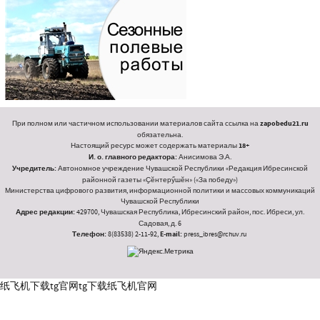
При полном или частичном использовании материалов сайта ссылка на
zapobedu21.ru
обязательна.
Настоящий ресурс может содержать материалы
18+
И. о. главного редактора:
Анисимова Э.А.
Учредитель:
Автономное учреждение Чувашской Республики «Редакция Ибресинской
районной газеты «Ҫӗнтерӳшӗн» («За победу»)
Министерства цифрового развития, информационной политики и массовых коммуникаций
Чувашской Республики
Адрес редакции:
429700, Чувашская Республика, Ибресинский район, пос. Ибреси, ул.
Садовая, д. 6
Телефон:
8(83538) 2-11-92,
E-mail:
press_ibres@rchuv.ru
纸飞机下载
tg官网
tg下载
纸飞机官网