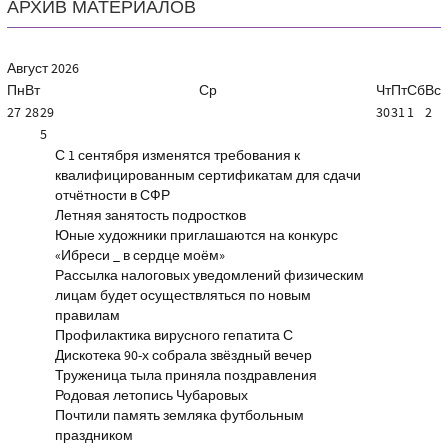
АРХИВ МАТЕРИАЛОВ
Август
2026
Пн
Вт
Ср
Чт
Пт
Сб
Вс
27
28
29
30
31
1
2
5
С 1 сентября изменятся требования к
квалифицированным сертификатам для сдачи
отчётности в СФР
Летняя занятость подростков
Юные художники приглашаются на конкурс
«Ибреси _ в сердце моём»
Рассылка налоговых уведомлений физическим
лицам будет осуществляться по новым
правилам
Профилактика вирусного гепатита С
Дискотека 90-х собрала звёздный вечер
Труженица тыла приняла поздравления
Родовая летопись Чубаровых
Почтили память земляка футбольным
праздником