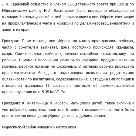
Л.И. Карасевой совместно с членом Общественного совета при ОМВД по
Ибресинскому району Н.И. Васильевой было проведено обследование
жилищно-бытовых условий семей, проживающих в пос. Ибреси, состоящих
на профилактическом учете в комиссии по делам несовершеннолетних и
защите их прав.
Гражданка П. жительница пос. Ибреси, мать полуторагодовалого ребенка,
часто с сожителем выпивает, дома постоянно происходят скандалы,
ссоры. Сожитель часто избивает, всячески оскорбляет сожительницу при
ребенке. В момент посещения дома было неубрано, продукты питания
имелись, ребенок грязный не ухоженный. С матерью ребенка проведена
профилактическая беседа о надлежащем исполнении родительских
обязанностей по воспитанию, содержанию сына. Сотрудниками полиции в
отношении гражданки П. составлен протокол об административном
правонарушении по с. 5.35 КоАП РФ.
Гражданка К. жительница п. Ибреси, мать двоих детей, также склонна к
употреблению спиртных напитков. В момент посещения на плите была
приготовлена пища, дома убрано, дети находились в школе.
Ибресинский район Чувашской Республики