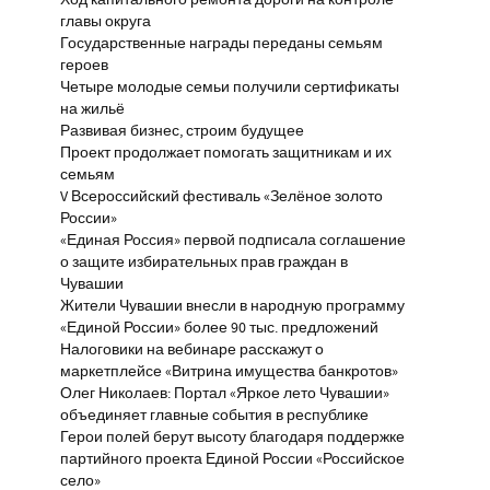
Ход капитального ремонта дороги на контроле
главы округа
Государственные награды переданы семьям
героев
Четыре молодые семьи получили сертификаты
на жильё
Развивая бизнес, строим будущее
Проект продолжает помогать защитникам и их
семьям
V Всероссийский фестиваль «Зелёное золото
России»
«Единая Россия» первой подписала соглашение
о защите избирательных прав граждан в
Чувашии
Жители Чувашии внесли в народную программу
«Единой России» более 90 тыс. предложений
Налоговики на вебинаре расскажут о
маркетплейсе «Витрина имущества банкротов»
Олег Николаев: Портал «Яркое лето Чувашии»
объединяет главные события в республике
Герои полей берут высоту благодаря поддержке
партийного проекта Единой России «Российское
село»