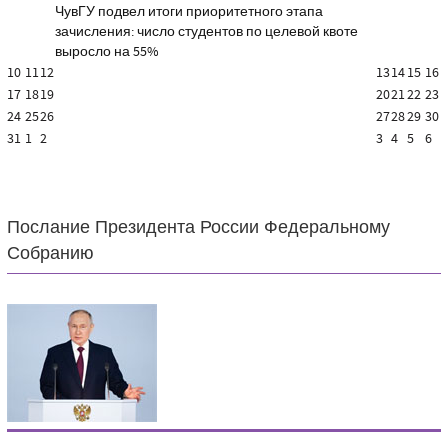
ЧувГУ подвел итоги приоритетного этапа
зачисления: число студентов по целевой квоте
выросло на 55%
10
11
12
13
14
15
16
17
18
19
20
21
22
23
24
25
26
27
28
29
30
31
1
2
3
4
5
6
Послание Президента России Федеральному
Собранию