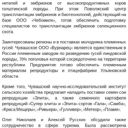
нетелей и эмбрионов от высокопродуктивных коров
голштинской породы. При этом Поволжский центр
трансплантации эмбрионов и биотехнологий, действующий на
базе ООО «Чебомилк», готов обеспечить подготовку
специалистов по трансплантации эмбрионов селекционного
скота.
Заинтересованы регионы и в поставках молодняка племенных
гусей. Чувашское ООО «Вурнарец» является единственным в
России племенным заводом по разведению гусей линдовской
породы, 70% поголовья которой сосредоточено на территории
республики. Предприятие готово обеспечить племенным
материалом репродукторы и птицефабрики Ульяновской
области.
Кроме того, Чувашский научно-исследовательский институт
сельского хозяйства предлагает наладить поставки семян сои
репродукции «Элита», а также семенного картофеля
репродукций «Супер элита» и «Элита» сортов «Гала», «Самба»,
«Краса Мещеры», «Ривьера», «Гулливер», «Метеор», «Пламя».
Олег Николаев и Алексей Русских обсудили также
сотрудничество в сфере туризма. Была рассмотрена