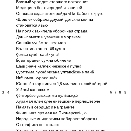
Важный урок для старшего поколения
Медицина без очередей и записей
Опасная езда: итоги рейда «Питбайк» в округе
«Шевле» собрала друзей: детские мечты
становятся явью
На полях закипела уборочная страда
Дань памяти и уважения морякам
Саншăн чунăм та шел мар
Валентина аппа - 85 çулта
Çемье кунĕ - савăк уяв!
Ĕç ветеранĕн сумлă юбилейĕ
Шыв çинче каллех инкексем пулнă
Çурт тума пухнă укçана ултавçăсене панă
Икĕ юман «ураланнă»
Юлташĕн карттинчен 1,5 миллион тенкĕ пĕтернĕ
Усăллă канашсем
3
4
6
7
8
9
Çĕнтерĕве çывхартма пулăшаççĕ
Хурамал ялĕн кунĕ ентешсене пĕрлештерчĕ
Память в сердцах и на граните
Финишная прямая на Пионерской, 29!
Народные инициативы набирают обороты
От графика не отстают
Ход капитального ремонта дороги на контроле