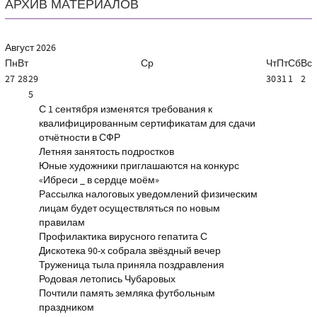
АРХИВ МАТЕРИАЛОВ
Август
2026
Пн
Вт
Ср
Чт
Пт
Сб
Вс
27
28
29
30
31
1
2
5
С 1 сентября изменятся требования к
квалифицированным сертификатам для сдачи
отчётности в СФР
Летняя занятость подростков
Юные художники приглашаются на конкурс
«Ибреси _ в сердце моём»
Рассылка налоговых уведомлений физическим
лицам будет осуществляться по новым
правилам
Профилактика вирусного гепатита С
Дискотека 90-х собрала звёздный вечер
Труженица тыла приняла поздравления
Родовая летопись Чубаровых
Почтили память земляка футбольным
праздником