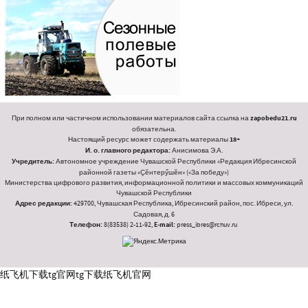
При полном или частичном использовании материалов сайта ссылка на
zapobedu21.ru
обязательна.
Настоящий ресурс может содержать материалы
18+
И. о. главного редактора:
Анисимова Э.А.
Учредитель:
Автономное учреждение Чувашской Республики «Редакция Ибресинской
районной газеты «Ҫӗнтерӳшӗн» («За победу»)
Министерства цифрового развития, информационной политики и массовых коммуникаций
Чувашской Республики
Адрес редакции:
429700, Чувашская Республика, Ибресинский район, пос. Ибреси, ул.
Садовая, д. 6
Телефон:
8(83538) 2-11-92,
E-mail:
press_ibres@rchuv.ru
纸飞机下载
tg官网
tg下载
纸飞机官网