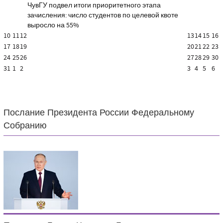
ЧувГУ подвел итоги приоритетного этапа
зачисления: число студентов по целевой квоте
выросло на 55%
10
11
12
13
14
15
16
17
18
19
20
21
22
23
24
25
26
27
28
29
30
31
1
2
3
4
5
6
Послание Президента России Федеральному
Собранию