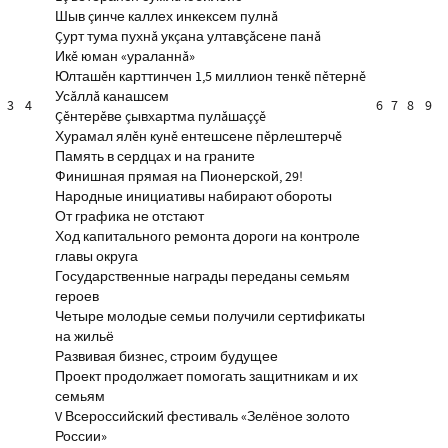
Шыв çинче каллех инкексем пулнă
Çурт тума пухнă укçана ултавçăсене панă
Икĕ юман «ураланнă»
Юлташĕн карттинчен 1,5 миллион тенкĕ пĕтернĕ
Усăллă канашсем
3
4
6
7
8
9
Çĕнтерĕве çывхартма пулăшаççĕ
Хурамал ялĕн кунĕ ентешсене пĕрлештерчĕ
Память в сердцах и на граните
Финишная прямая на Пионерской, 29!
Народные инициативы набирают обороты
От графика не отстают
Ход капитального ремонта дороги на контроле
главы округа
Государственные награды переданы семьям
героев
Четыре молодые семьи получили сертификаты
на жильё
Развивая бизнес, строим будущее
Проект продолжает помогать защитникам и их
семьям
V Всероссийский фестиваль «Зелёное золото
России»