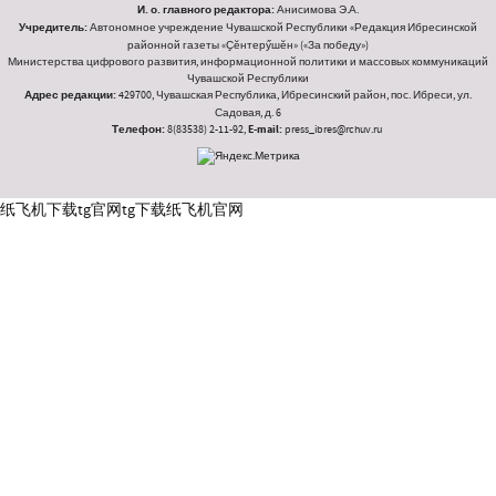
И. о. главного редактора:
Анисимова Э.А.
Учредитель:
Автономное учреждение Чувашской Республики «Редакция Ибресинской
районной газеты «Ҫӗнтерӳшӗн» («За победу»)
Министерства цифрового развития, информационной политики и массовых коммуникаций
Чувашской Республики
Адрес редакции:
429700, Чувашская Республика, Ибресинский район, пос. Ибреси, ул.
Садовая, д. 6
Телефон:
8(83538) 2-11-92,
E-mail:
press_ibres@rchuv.ru
纸飞机下载
tg官网
tg下载
纸飞机官网