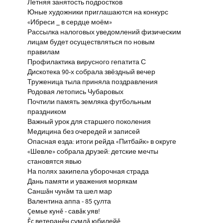
Летняя занятость подростков
Юные художники приглашаются на конкурс
«Ибреси _ в сердце моём»
Рассылка налоговых уведомлений физическим
лицам будет осуществляться по новым
правилам
Профилактика вирусного гепатита С
Дискотека 90-х собрала звёздный вечер
Труженица тыла приняла поздравления
Родовая летопись Чубаровых
Почтили память земляка футбольным
праздником
Важный урок для старшего поколения
Медицина без очередей и записей
Опасная езда: итоги рейда «Питбайк» в округе
«Шевле» собрала друзей: детские мечты
становятся явью
На полях закипела уборочная страда
Дань памяти и уважения морякам
Саншăн чунăм та шел мар
Валентина аппа - 85 çулта
Çемье кунĕ - савăк уяв!
Ĕç ветеранĕн сумлă юбилейĕ