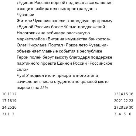
«Единая Россия» первой подписала соглашение
о защите избирательных прав граждан в
Чувашии
Жители Чувашии внесли в народную программу
«Единой России» более 90 тыс. предложений
Налоговики на вебинаре расскажут о
маркетплейсе «Витрина имущества банкротов»
Олег Николаев: Портал «Яркое лето Чувашии»
объединяет главные события в республике
Герои полей берут высоту благодаря поддержке
партийного проекта Единой России «Российское
село»
ЧувГУ подвел итоги приоритетного этапа
зачисления: число студентов по целевой квоте
выросло на 55%
10
11
12
13
14
15
16
17
18
19
20
21
22
23
24
25
26
27
28
29
30
31
1
2
3
4
5
6