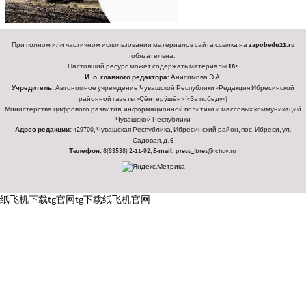
При полном или частичном использовании материалов сайта ссылка на
zapobedu21.ru
обязательна.
Настоящий ресурс может содержать материалы
18+
И. о. главного редактора:
Анисимова Э.А.
Учредитель:
Автономное учреждение Чувашской Республики «Редакция Ибресинской
районной газеты «Ҫӗнтерӳшӗн» («За победу»)
Министерства цифрового развития, информационной политики и массовых коммуникаций
Чувашской Республики
Адрес редакции:
429700, Чувашская Республика, Ибресинский район, пос. Ибреси, ул.
Садовая, д. 6
Телефон:
8(83538) 2-11-92,
E-mail:
press_ibres@rchuv.ru
纸飞机下载
tg官网
tg下载
纸飞机官网