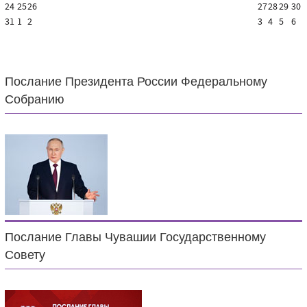
24
25
26
27
28
29
30
31
1
2
3
4
5
6
Послание Президента России Федеральному
Собранию
Послание Главы Чувашии Государственному
Совету