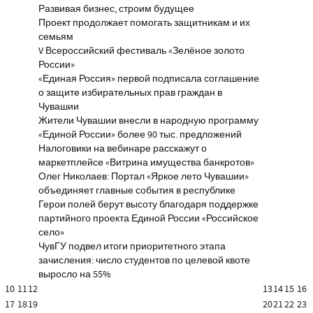
Развивая бизнес, строим будущее
Проект продолжает помогать защитникам и их
семьям
V Всероссийский фестиваль «Зелёное золото
России»
«Единая Россия» первой подписала соглашение
о защите избирательных прав граждан в
Чувашии
Жители Чувашии внесли в народную программу
«Единой России» более 90 тыс. предложений
Налоговики на вебинаре расскажут о
маркетплейсе «Витрина имущества банкротов»
Олег Николаев: Портал «Яркое лето Чувашии»
объединяет главные события в республике
Герои полей берут высоту благодаря поддержке
партийного проекта Единой России «Российское
село»
ЧувГУ подвел итоги приоритетного этапа
зачисления: число студентов по целевой квоте
выросло на 55%
10
11
12
13
14
15
16
17
18
19
20
21
22
23