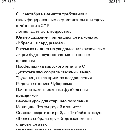
27
28
29
30
31
1
2
5
С 1 сентября изменятся требования к
квалифицированным сертификатам для сдачи
отчётности в СФР
Летняя занятость подростков
Юные художники приглашаются на конкурс
«Ибреси _ в сердце моём»
Рассылка налоговых уведомлений физическим
лицам будет осуществляться по новым
правилам
Профилактика вирусного гепатита С
Дискотека 90-х собрала звёздный вечер
Труженица тыла приняла поздравления
Родовая летопись Чубаровых
Почтили память земляка футбольным
праздником
Важный урок для старшего поколения
Медицина без очередей и записей
Опасная езда: итоги рейда «Питбайк» в округе
«Шевле» собрала друзей: детские мечты
становятся явью