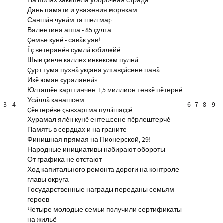
На полях закипела уборочная страда
Дань памяти и уважения морякам
Саншăн чунăм та шел мар
Валентина аппа - 85 çулта
Çемье кунĕ - савăк уяв!
Ĕç ветеранĕн сумлă юбилейĕ
Шыв çинче каллех инкексем пулнă
Çурт тума пухнă укçана ултавçăсене панă
Икĕ юман «ураланнă»
Юлташĕн карттинчен 1,5 миллион тенкĕ пĕтернĕ
Усăллă канашсем
3
4
6
7
8
9
Çĕнтерĕве çывхартма пулăшаççĕ
Хурамал ялĕн кунĕ ентешсене пĕрлештерчĕ
Память в сердцах и на граните
Финишная прямая на Пионерской, 29!
Народные инициативы набирают обороты
От графика не отстают
Ход капитального ремонта дороги на контроле
главы округа
Государственные награды переданы семьям
героев
Четыре молодые семьи получили сертификаты
на жильё