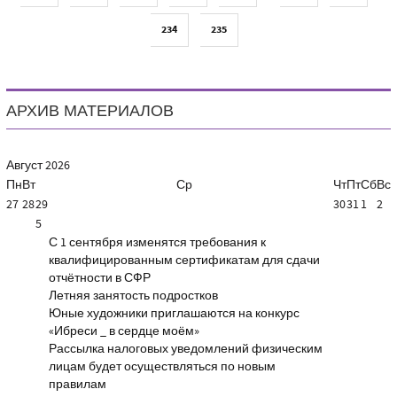
234
235
АРХИВ МАТЕРИАЛОВ
Август
2026
Пн
Вт
Ср
Чт
Пт
Сб
Вс
27
28
29
30
31
1
2
5
С 1 сентября изменятся требования к
квалифицированным сертификатам для сдачи
отчётности в СФР
Летняя занятость подростков
Юные художники приглашаются на конкурс
«Ибреси _ в сердце моём»
Рассылка налоговых уведомлений физическим
лицам будет осуществляться по новым
правилам