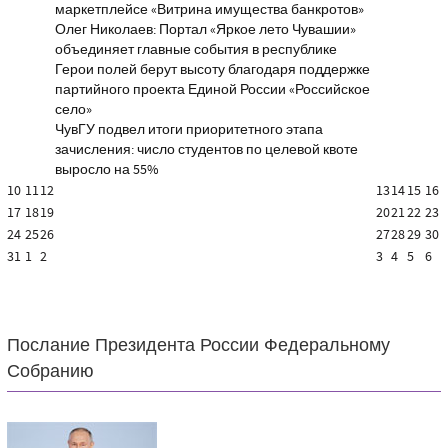
маркетплейсе «Витрина имущества банкротов»
Олег Николаев: Портал «Яркое лето Чувашии»
объединяет главные события в республике
Герои полей берут высоту благодаря поддержке
партийного проекта Единой России «Российское
село»
ЧувГУ подвел итоги приоритетного этапа
зачисления: число студентов по целевой квоте
выросло на 55%
10
11
12
13
14
15
16
17
18
19
20
21
22
23
24
25
26
27
28
29
30
31
1
2
3
4
5
6
Послание Президента России Федеральному
Собранию