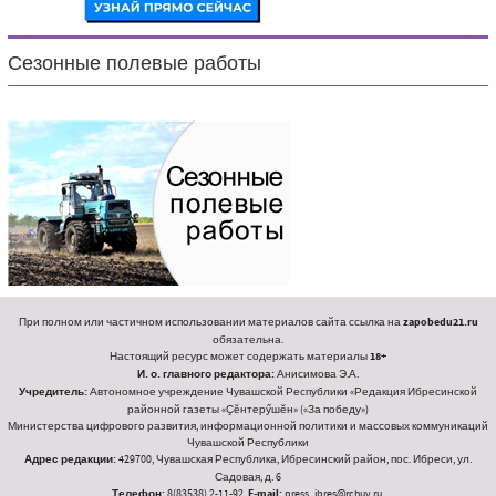
Сезонные полевые работы
При полном или частичном использовании материалов сайта ссылка на
zapobedu21.ru
обязательна.
Настоящий ресурс может содержать материалы
18+
И. о. главного редактора:
Анисимова Э.А.
Учредитель:
Автономное учреждение Чувашской Республики «Редакция Ибресинской
районной газеты «Ҫӗнтерӳшӗн» («За победу»)
Министерства цифрового развития, информационной политики и массовых коммуникаций
Чувашской Республики
Адрес редакции:
429700, Чувашская Республика, Ибресинский район, пос. Ибреси, ул.
Садовая, д. 6
Телефон:
8(83538) 2-11-92,
E-mail:
press_ibres@rchuv.ru