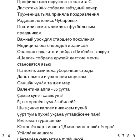
Профилактика вирусного гепатита С
Дискотека 90-х собрала звёздный вечер
Труженица тыла приняла поздравления
Родовая летопись Чубаровых
Почтили память земляка футбольным
праздником
Важный урок для старшего поколения
Медицина без очередей и записей
Опасная езда: итоги рейда «Питбайк» в округе
«Шевле» собрала друзей: детские мечты
становятся явью
На полях закипела уборочная страда
Дань памяти и уважения морякам
Саншăн чунăм та шел мар
Валентина аппа - 85 çулта
Çемье кунĕ - савăк уяв!
Ĕç ветеранĕн сумлă юбилейĕ
Шыв çинче каллех инкексем пулнă
Çурт тума пухнă укçана ултавçăсене панă
Икĕ юман «ураланнă»
Юлташĕн карттинчен 1,5 миллион тенкĕ пĕтернĕ
Усăллă канашсем
3
4
6
7
8
9
Çĕнтерĕве çывхартма пулăшаççĕ