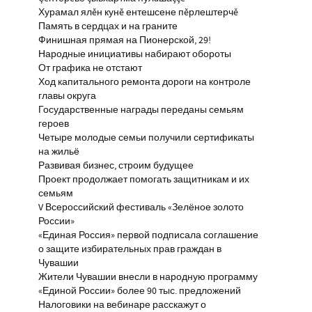
Хурамал ялĕн кунĕ ентешсене пĕрлештерчĕ
Память в сердцах и на граните
Финишная прямая на Пионерской, 29!
Народные инициативы набирают обороты
От графика не отстают
Ход капитального ремонта дороги на контроле
главы округа
Государственные награды переданы семьям
героев
Четыре молодые семьи получили сертификаты
на жильё
Развивая бизнес, строим будущее
Проект продолжает помогать защитникам и их
семьям
V Всероссийский фестиваль «Зелёное золото
России»
«Единая Россия» первой подписала соглашение
о защите избирательных прав граждан в
Чувашии
Жители Чувашии внесли в народную программу
«Единой России» более 90 тыс. предложений
Налоговики на вебинаре расскажут о