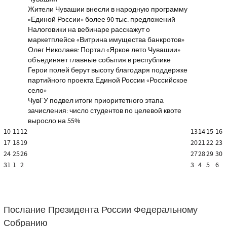
Жители Чувашии внесли в народную программу
«Единой России» более 90 тыс. предложений
Налоговики на вебинаре расскажут о
маркетплейсе «Витрина имущества банкротов»
Олег Николаев: Портал «Яркое лето Чувашии»
объединяет главные события в республике
Герои полей берут высоту благодаря поддержке
партийного проекта Единой России «Российское
село»
ЧувГУ подвел итоги приоритетного этапа
зачисления: число студентов по целевой квоте
выросло на 55%
10
11
12
13
14
15
16
17
18
19
20
21
22
23
24
25
26
27
28
29
30
31
1
2
3
4
5
6
Послание Президента России Федеральному
Собранию