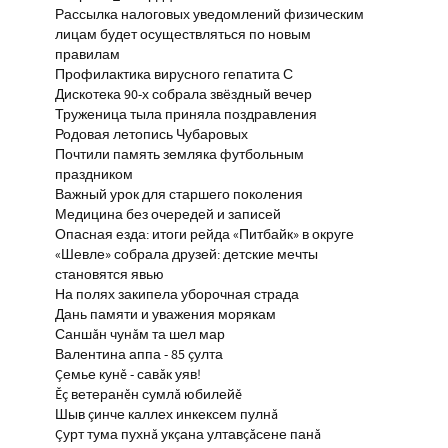
Рассылка налоговых уведомлений физическим
лицам будет осуществляться по новым
правилам
Профилактика вирусного гепатита С
Дискотека 90-х собрала звёздный вечер
Труженица тыла приняла поздравления
Родовая летопись Чубаровых
Почтили память земляка футбольным
праздником
Важный урок для старшего поколения
Медицина без очередей и записей
Опасная езда: итоги рейда «Питбайк» в округе
«Шевле» собрала друзей: детские мечты
становятся явью
На полях закипела уборочная страда
Дань памяти и уважения морякам
Саншăн чунăм та шел мар
Валентина аппа - 85 çулта
Çемье кунĕ - савăк уяв!
Ĕç ветеранĕн сумлă юбилейĕ
Шыв çинче каллех инкексем пулнă
Çурт тума пухнă укçана ултавçăсене панă