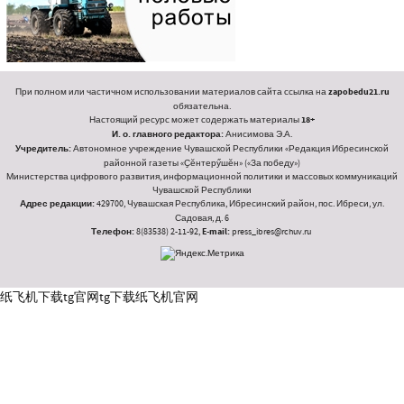
При полном или частичном использовании материалов сайта ссылка на
zapobedu21.ru
обязательна.
Настоящий ресурс может содержать материалы
18+
И. о. главного редактора:
Анисимова Э.А.
Учредитель:
Автономное учреждение Чувашской Республики «Редакция Ибресинской
районной газеты «Ҫӗнтерӳшӗн» («За победу»)
Министерства цифрового развития, информационной политики и массовых коммуникаций
Чувашской Республики
Адрес редакции:
429700, Чувашская Республика, Ибресинский район, пос. Ибреси, ул.
Садовая, д. 6
Телефон:
8(83538) 2-11-92,
E-mail:
press_ibres@rchuv.ru
纸飞机下载
tg官网
tg下载
纸飞机官网