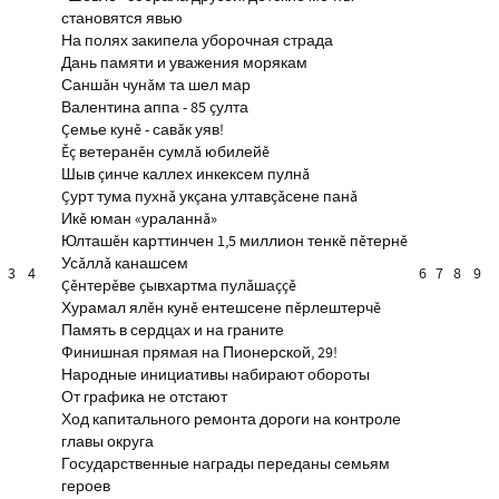
становятся явью
На полях закипела уборочная страда
Дань памяти и уважения морякам
Саншăн чунăм та шел мар
Валентина аппа - 85 çулта
Çемье кунĕ - савăк уяв!
Ĕç ветеранĕн сумлă юбилейĕ
Шыв çинче каллех инкексем пулнă
Çурт тума пухнă укçана ултавçăсене панă
Икĕ юман «ураланнă»
Юлташĕн карттинчен 1,5 миллион тенкĕ пĕтернĕ
Усăллă канашсем
3
4
6
7
8
9
Çĕнтерĕве çывхартма пулăшаççĕ
Хурамал ялĕн кунĕ ентешсене пĕрлештерчĕ
Память в сердцах и на граните
Финишная прямая на Пионерской, 29!
Народные инициативы набирают обороты
От графика не отстают
Ход капитального ремонта дороги на контроле
главы округа
Государственные награды переданы семьям
героев