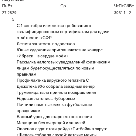
Пн
Вт
Ср
Чт
Пт
Сб
Вс
27
28
29
30
31
1
2
5
С 1 сентября изменятся требования к
квалифицированным сертификатам для сдачи
отчётности в СФР
Летняя занятость подростков
Юные художники приглашаются на конкурс
«Ибреси _ в сердце моём»
Рассылка налоговых уведомлений физическим
лицам будет осуществляться по новым
правилам
Профилактика вирусного гепатита С
Дискотека 90-х собрала звёздный вечер
Труженица тыла приняла поздравления
Родовая летопись Чубаровых
Почтили память земляка футбольным
праздником
Важный урок для старшего поколения
Медицина без очередей и записей
Опасная езда: итоги рейда «Питбайк» в округе
«Шевле» собрала друзей: детские мечты