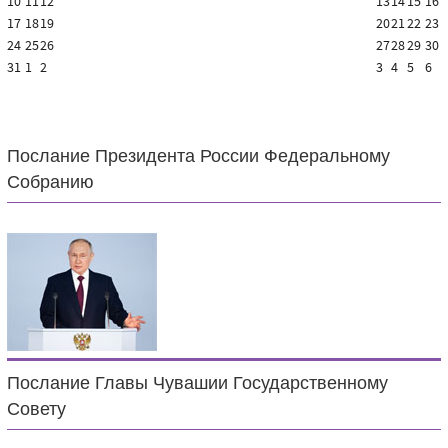
10
11
12
13
14
15
16
17
18
19
20
21
22
23
24
25
26
27
28
29
30
31
1
2
3
4
5
6
Послание Президента России Федеральному
Собранию
Послание Главы Чувашии Государственному
Совету