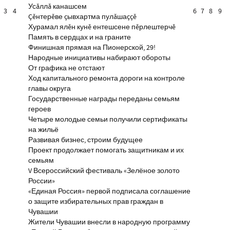
Усăллă канашсем
3
4
6
7
8
9
Çĕнтерĕве çывхартма пулăшаççĕ
Хурамал ялĕн кунĕ ентешсене пĕрлештерчĕ
Память в сердцах и на граните
Финишная прямая на Пионерской, 29!
Народные инициативы набирают обороты
От графика не отстают
Ход капитального ремонта дороги на контроле
главы округа
Государственные награды переданы семьям
героев
Четыре молодые семьи получили сертификаты
на жильё
Развивая бизнес, строим будущее
Проект продолжает помогать защитникам и их
семьям
V Всероссийский фестиваль «Зелёное золото
России»
«Единая Россия» первой подписала соглашение
о защите избирательных прав граждан в
Чувашии
Жители Чувашии внесли в народную программу