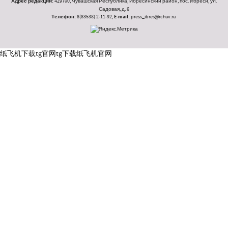
Адрес редакции:
429700, Чувашская Республика, Ибресинский район, пос. Ибреси, ул.
Садовая, д. 6
Телефон:
8(83538) 2-11-92,
E-mail:
press_ibres@rchuv.ru
纸飞机下载
tg官网
tg下载
纸飞机官网