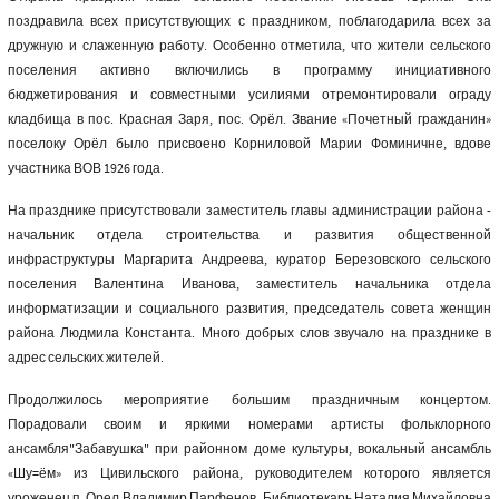
поздравила всех присутствующих с праздником, поблагодарила всех за
дружную и слаженную работу. Особенно отметила, что жители сельского
поселения активно включились в программу инициативного
бюджетирования и совместными усилиями отремонтировали ограду
кладбища в пос. Красная Заря, пос. Орёл. Звание «Почетный гражданин»
поселоку Орёл было присвоено Корниловой Марии Фоминичне, вдове
участника ВОВ 1926 года.
На празднике присутствовали заместитель главы администрации района -
начальник отдела строительства и развития общественной
инфраструктуры Маргарита Андреева, куратор Березовского сельского
поселения Валентина Иванова, заместитель начальника отдела
информатизации и социального развития, председатель совета женщин
района Людмила Константа. Много добрых слов звучало на празднике в
адрес сельских жителей.
Продолжилось мероприятие большим праздничным концертом.
Порадовали своим и яркими номерами артисты фольклорного
ансамбля"Забавушка" при районном доме культуры, вокальный ансамбль
«Шу=ём» из Цивильского района, руководителем которого является
уроженец п. Орел Владимир Парфенов. Библиотекарь Наталия Михайловна