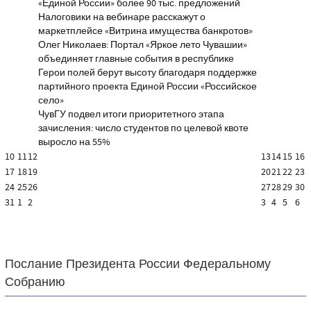
«Единой России» более 90 тыс. предложений
Налоговики на вебинаре расскажут о
маркетплейсе «Витрина имущества банкротов»
Олег Николаев: Портал «Яркое лето Чувашии»
объединяет главные события в республике
Герои полей берут высоту благодаря поддержке
партийного проекта Единой России «Российское
село»
ЧувГУ подвел итоги приоритетного этапа
зачисления: число студентов по целевой квоте
выросло на 55%
10
11
12
13
14
15
16
17
18
19
20
21
22
23
24
25
26
27
28
29
30
31
1
2
3
4
5
6
Послание Президента России Федеральному
Собранию