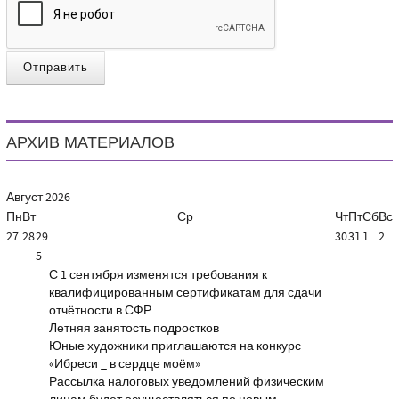
Отправить
АРХИВ МАТЕРИАЛОВ
Август
2026
Пн
Вт
Ср
Чт
Пт
Сб
Вс
27
28
29
30
31
1
2
5
С 1 сентября изменятся требования к
квалифицированным сертификатам для сдачи
отчётности в СФР
Летняя занятость подростков
Юные художники приглашаются на конкурс
«Ибреси _ в сердце моём»
Рассылка налоговых уведомлений физическим