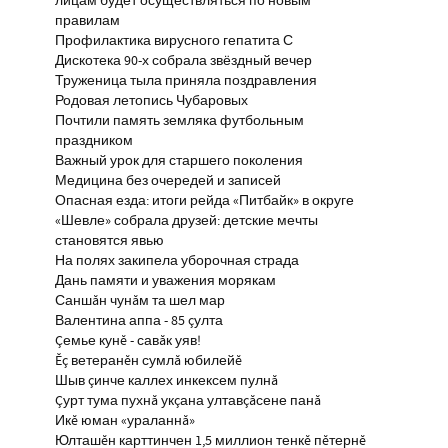
лицам будет осуществляться по новым
правилам
Профилактика вирусного гепатита С
Дискотека 90-х собрала звёздный вечер
Труженица тыла приняла поздравления
Родовая летопись Чубаровых
Почтили память земляка футбольным
праздником
Важный урок для старшего поколения
Медицина без очередей и записей
Опасная езда: итоги рейда «Питбайк» в округе
«Шевле» собрала друзей: детские мечты
становятся явью
На полях закипела уборочная страда
Дань памяти и уважения морякам
Саншăн чунăм та шел мар
Валентина аппа - 85 çулта
Çемье кунĕ - савăк уяв!
Ĕç ветеранĕн сумлă юбилейĕ
Шыв çинче каллех инкексем пулнă
Çурт тума пухнă укçана ултавçăсене панă
Икĕ юман «ураланнă»
Юлташĕн карттинчен 1,5 миллион тенкĕ пĕтернĕ