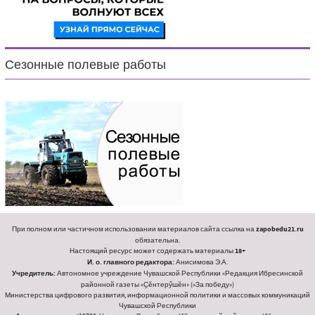
Сезонные полевые работы
При полном или частичном использовании материалов сайта ссылка на
zapobedu21.ru
обязательна.
Настоящий ресурс может содержать материалы
18+
И. о. главного редактора:
Анисимова Э.А.
Учредитель:
Автономное учреждение Чувашской Республики «Редакция Ибресинской
районной газеты «Ҫӗнтерӳшӗн» («За победу»)
Министерства цифрового развития, информационной политики и массовых коммуникаций
Чувашской Республики