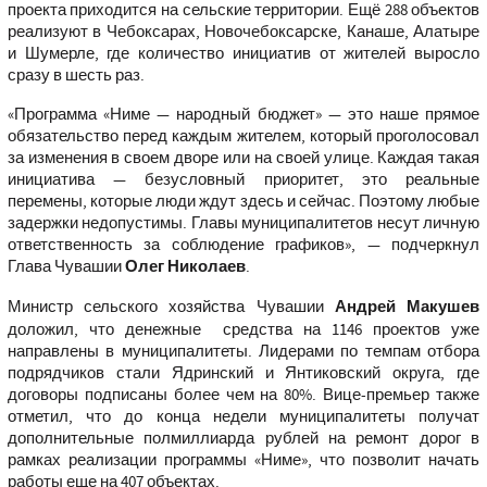
проекта приходится на сельские территории. Ещё 288 объектов
реализуют в Чебоксарах, Новочебоксарске, Канаше, Алатыре
и Шумерле, где количество инициатив от жителей выросло
сразу в шесть раз.
«
Программа «Ниме — народный бюджет» — это наше прямое
обязательство перед каждым жителем, который проголосовал
за изменения в своем дворе или на своей улице. Каждая такая
инициатива — безусловный приоритет, это реальные
перемены, которые люди ждут здесь и сейчас. Поэтому любые
задержки недопустимы. Главы муниципалитетов несут личную
ответственность за соблюдение графиков
», — подчеркнул
Глава Чувашии
Олег Николаев
.
Министр сельского хозяйства Чувашии
Андрей Макушев
доложил, что денежные средства на 1146 проектов уже
направлены в муниципалитеты. Лидерами по темпам отбора
подрядчиков стали Ядринский и Янтиковский округа, где
договоры подписаны более чем на 80%. Вице-премьер также
отметил, что до конца недели муниципалитеты получат
дополнительные полмиллиарда рублей на ремонт дорог в
рамках реализации программы «Ниме», что позволит начать
работы еще на 407 объектах.