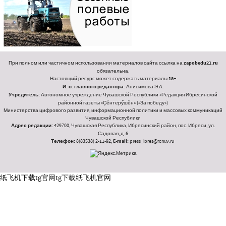
При полном или частичном использовании материалов сайта ссылка на
zapobedu21.ru
обязательна.
Настоящий ресурс может содержать материалы
18+
И. о. главного редактора:
Анисимова Э.А.
Учредитель:
Автономное учреждение Чувашской Республики «Редакция Ибресинской
районной газеты «Ҫӗнтерӳшӗн» («За победу»)
Министерства цифрового развития, информационной политики и массовых коммуникаций
Чувашской Республики
Адрес редакции:
429700, Чувашская Республика, Ибресинский район, пос. Ибреси, ул.
Садовая, д. 6
Телефон:
8(83538) 2-11-92,
E-mail:
press_ibres@rchuv.ru
纸飞机下载
tg官网
tg下载
纸飞机官网