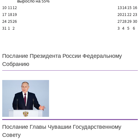
выросло на 55%
10
11
12
13
14
15
16
17
18
19
20
21
22
23
24
25
26
27
28
29
30
31
1
2
3
4
5
6
Послание Президента России Федеральному
Собранию
Послание Главы Чувашии Государственному
Совету