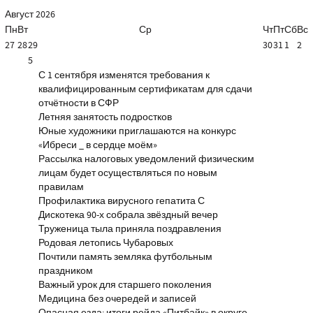
Август
2026
Пн
Вт
Ср
Чт
Пт
Сб
Вс
27
28
29
30
31
1
2
5
С 1 сентября изменятся требования к
квалифицированным сертификатам для сдачи
отчётности в СФР
Летняя занятость подростков
Юные художники приглашаются на конкурс
«Ибреси _ в сердце моём»
Рассылка налоговых уведомлений физическим
лицам будет осуществляться по новым
правилам
Профилактика вирусного гепатита С
Дискотека 90-х собрала звёздный вечер
Труженица тыла приняла поздравления
Родовая летопись Чубаровых
Почтили память земляка футбольным
праздником
Важный урок для старшего поколения
Медицина без очередей и записей