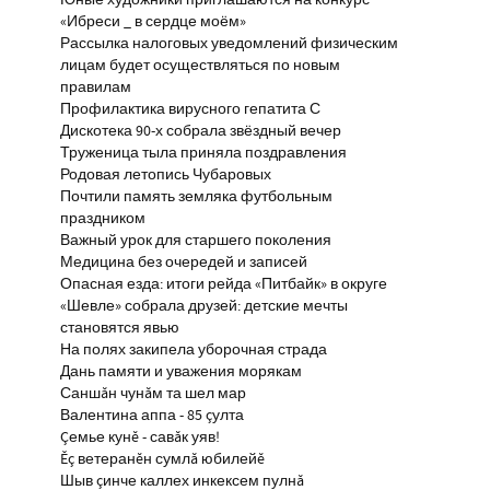
Юные художники приглашаются на конкурс
«Ибреси _ в сердце моём»
Рассылка налоговых уведомлений физическим
лицам будет осуществляться по новым
правилам
Профилактика вирусного гепатита С
Дискотека 90-х собрала звёздный вечер
Труженица тыла приняла поздравления
Родовая летопись Чубаровых
Почтили память земляка футбольным
праздником
Важный урок для старшего поколения
Медицина без очередей и записей
Опасная езда: итоги рейда «Питбайк» в округе
«Шевле» собрала друзей: детские мечты
становятся явью
На полях закипела уборочная страда
Дань памяти и уважения морякам
Саншăн чунăм та шел мар
Валентина аппа - 85 çулта
Çемье кунĕ - савăк уяв!
Ĕç ветеранĕн сумлă юбилейĕ
Шыв çинче каллех инкексем пулнă