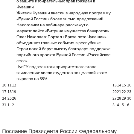
о защите избирательных прав граждан в
Чувашии
Жители Чувашии внесли в народную программу
«Единой России» более 90 тыс. предложений
Налоговики на вебинаре расскажут о
маркетплейсе «Витрина имущества банкротов»
Олег Николаев: Портал «Яркое лето Чувашии»
объединяет главные события в республике
Герои полей берут высоту благодаря поддержке
партийного проекта Единой России «Российское
село»
ЧувГУ подвел итоги приоритетного этапа
зачисления: число студентов по целевой квоте
выросло на 55%
10
11
12
13
14
15
16
17
18
19
20
21
22
23
24
25
26
27
28
29
30
31
1
2
3
4
5
6
Послание Президента России Федеральному