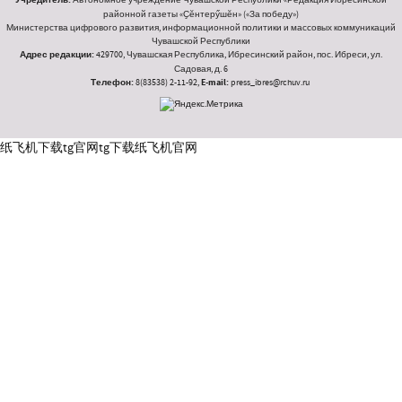
Учредитель:
районной газеты «Ҫӗнтерӳшӗн» («За победу»)
Министерства цифрового развития, информационной политики и массовых коммуникаций
Чувашской Республики
Адрес редакции:
429700, Чувашская Республика, Ибресинский район, пос. Ибреси, ул.
Садовая, д. 6
Телефон:
8(83538) 2-11-92,
E-mail:
press_ibres@rchuv.ru
纸飞机下载
tg官网
tg下载
纸飞机官网