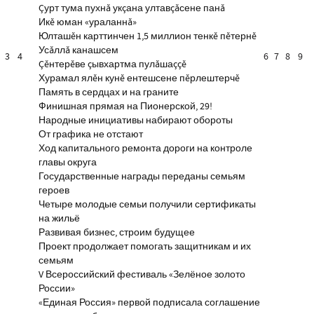
Çурт тума пухнă укçана ултавçăсене панă
Икĕ юман «ураланнă»
Юлташĕн карттинчен 1,5 миллион тенкĕ пĕтернĕ
Усăллă канашсем
3
4
6
7
8
9
Çĕнтерĕве çывхартма пулăшаççĕ
Хурамал ялĕн кунĕ ентешсене пĕрлештерчĕ
Память в сердцах и на граните
Финишная прямая на Пионерской, 29!
Народные инициативы набирают обороты
От графика не отстают
Ход капитального ремонта дороги на контроле
главы округа
Государственные награды переданы семьям
героев
Четыре молодые семьи получили сертификаты
на жильё
Развивая бизнес, строим будущее
Проект продолжает помогать защитникам и их
семьям
V Всероссийский фестиваль «Зелёное золото
России»
«Единая Россия» первой подписала соглашение