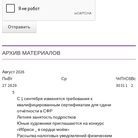
Отправить
АРХИВ МАТЕРИАЛОВ
Август
2026
Пн
Вт
Ср
Чт
Пт
Сб
Вс
27
28
29
30
31
1
2
5
С 1 сентября изменятся требования к
квалифицированным сертификатам для сдачи
отчётности в СФР
Летняя занятость подростков
Юные художники приглашаются на конкурс
«Ибреси _ в сердце моём»
Рассылка налоговых уведомлений физическим