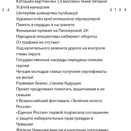
Юлташĕн карттинчен 1,5 миллион тенкĕ пĕтернĕ
Усăллă канашсем
3
4
6
7
8
9
Çĕнтерĕве çывхартма пулăшаççĕ
Хурамал ялĕн кунĕ ентешсене пĕрлештерчĕ
Память в сердцах и на граните
Финишная прямая на Пионерской, 29!
Народные инициативы набирают обороты
От графика не отстают
Ход капитального ремонта дороги на контроле
главы округа
Государственные награды переданы семьям
героев
Четыре молодые семьи получили сертификаты
на жильё
Развивая бизнес, строим будущее
Проект продолжает помогать защитникам и их
семьям
V Всероссийский фестиваль «Зелёное золото
России»
«Единая Россия» первой подписала соглашение
о защите избирательных прав граждан в
Чувашии
Жители Чувашии внесли в народную программу