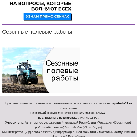
Сезонные полевые работы
При полном или частичном использовании материалов сайта ссылка на
zapobedu21.ru
обязательна.
Настоящий ресурс может содержать материалы
18+
И. о. главного редактора:
Анисимова Э.А.
Учредитель:
Автономное учреждение Чувашской Республики «Редакция Ибресинской
районной газеты «Ҫӗнтерӳшӗн» («За победу»)
Министерства цифрового развития, информационной политики и массовых коммуникаций
Чувашской Республики