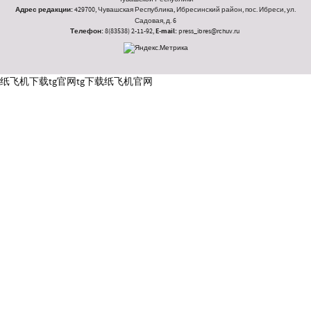
Адрес редакции:
429700, Чувашская Республика, Ибресинский район, пос. Ибреси, ул.
Садовая, д. 6
Телефон:
8(83538) 2-11-92,
E-mail:
press_ibres@rchuv.ru
纸飞机下载
tg官网
tg下载
纸飞机官网