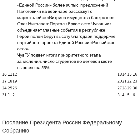
«Единой России» более 90 тыс. предложений
Налоговики на вебинаре расскажут о
маркетплейсе «Витрина имущества банкротов»
Олег Николаев: Портал «Яркое лето Чувашии»
объединяет главные события в республике
Герои полей берут высоту благодаря поддержке
партийного проекта Единой России «Российское
село»
ЧувГУ подвел итоги приоритетного этапа
зачисления: число студентов по целевой квоте
выросло на 55%
10
11
12
13
14
15
16
17
18
19
20
21
22
23
24
25
26
27
28
29
30
31
1
2
3
4
5
6
Послание Президента России Федеральному
Собранию