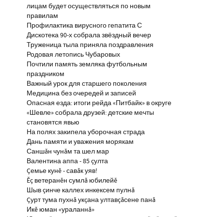
лицам будет осуществляться по новым
правилам
Профилактика вирусного гепатита С
Дискотека 90-х собрала звёздный вечер
Труженица тыла приняла поздравления
Родовая летопись Чубаровых
Почтили память земляка футбольным
праздником
Важный урок для старшего поколения
Медицина без очередей и записей
Опасная езда: итоги рейда «Питбайк» в округе
«Шевле» собрала друзей: детские мечты
становятся явью
На полях закипела уборочная страда
Дань памяти и уважения морякам
Саншăн чунăм та шел мар
Валентина аппа - 85 çулта
Çемье кунĕ - савăк уяв!
Ĕç ветеранĕн сумлă юбилейĕ
Шыв çинче каллех инкексем пулнă
Çурт тума пухнă укçана ултавçăсене панă
Икĕ юман «ураланнă»