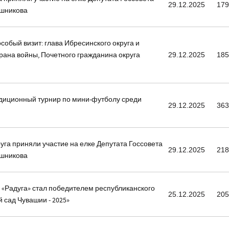
29.12.2025
17
шникова
собый визит: глава Ибресинского округа и
рана войны, Почетного гражданина округа
29.12.2025
18
адиционный турнир по мини-футболу среди
29.12.2025
36
руга приняли участие на елке Депутата Госсовета
29.12.2025
21
шникова
 «Радуга» стал победителем республиканского
25.12.2025
20
 сад Чувашии - 2025»