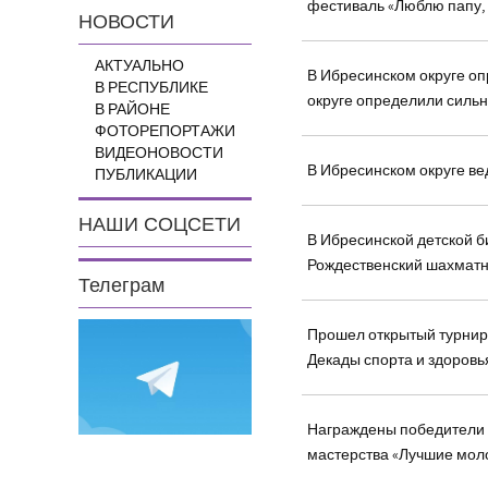
фестиваль «Люблю папу, 
НОВОСТИ
АКТУАЛЬНО
В Ибресинском округе о
В РЕСПУБЛИКЕ
округе определили силь
В РАЙОНЕ
ФОТОРЕПОРТАЖИ
ВИДЕОНОВОСТИ
В Ибресинском округе вед
ПУБЛИКАЦИИ
НАШИ СОЦСЕТИ
В Ибресинской детской 
Рождественский шахматн
Телеграм
Прошел открытый турнир 
Декады спорта и здоровь
Награждены победители 
мастерства «Лучшие мол