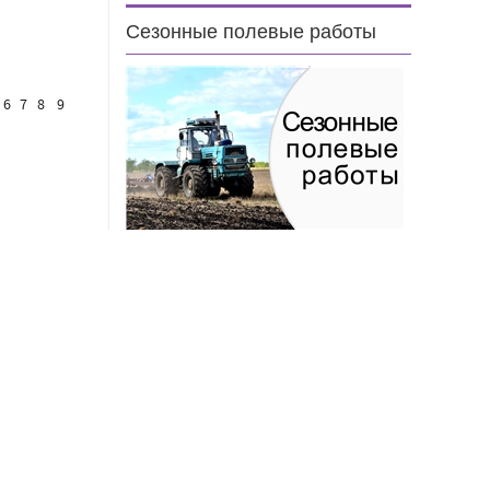
Сезонные полевые работы
6
7
8
9
н