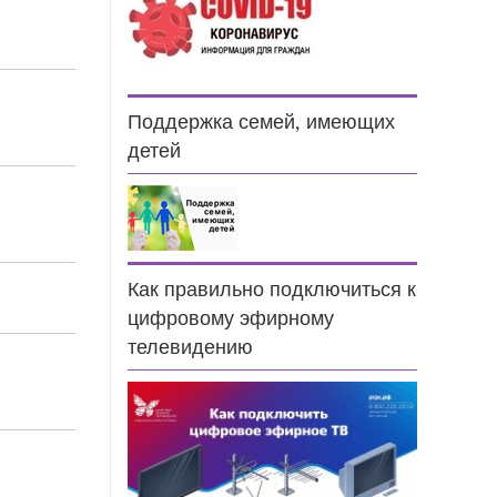
4
9
Поддержка семей, имеющих
детей
5
Как правильно подключиться к
4
цифровому эфирному
телевидению
6
0