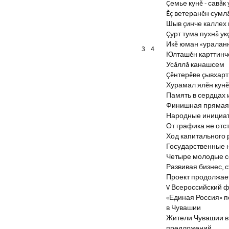
Çемье кунĕ - савăк 
Ĕç ветеранĕн сумл
Шыв çинче каллех 
Çурт тума пухнă ук
Икĕ юман «уралан
3
4
Юлташĕн карттинче
Усăллă канашсем
Çĕнтерĕве çывхар
Хурамал ялĕн кун
Память в сердцах 
Финишная прямая 
Народные инициа
От графика не отс
Ход капитального 
Государственные 
Четыре молодые с
Развивая бизнес, 
Проект продолжае
V Всероссийский ф
«Единая Россия» 
в Чувашии
Жители Чувашии вн
предложений