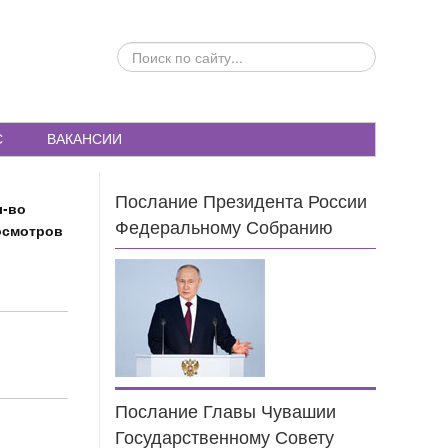
ПОИСК
ПО
САЙТУ...
С
ВАКАНСИИ
Послание Президента России
л-во
Федеральному Собранию
осмотров
2
1
Послание Главы Чувашии
Государственному Совету
2