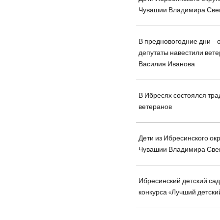
Чувашии Владимира Све
В предновогодние дни – о
депутаты навестили вете
Василия Иванова
В Ибресях состоялся тр
ветеранов
Дети из Ибресинского ок
Чувашии Владимира Све
Ибресинский детский сад
конкурса «Лучший детский