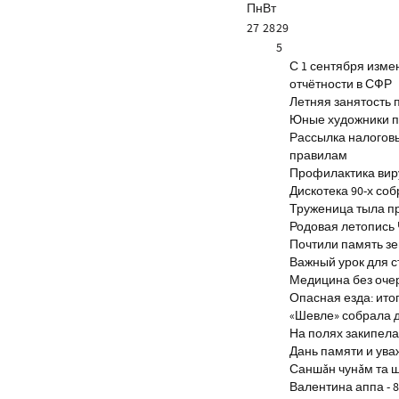
Пн
Вт
27
28
29
5
С 1 сентября изм
отчётности в СФР
Летняя занятость 
Юные художники п
Рассылка налогов
правилам
Профилактика виру
Дискотека 90-х со
Труженица тыла п
Родовая летопись
Почтили память з
Важный урок для 
Медицина без оче
Опасная езда: итог
«Шевле» собрала д
На полях закипела
Дань памяти и ув
Саншăн чунăм та 
Валентина аппа - 8