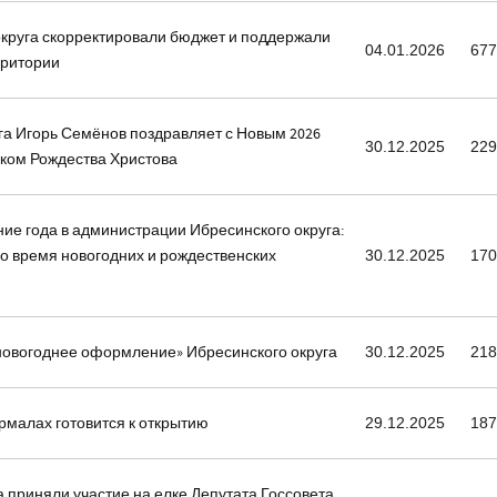
округа скорректировали бюджет и поддержали
04.01.2026
67
рритории
га Игорь Семёнов поздравляет с Новым 2026
30.12.2025
22
иком Рождества Христова
е года в администрации Ибресинского округа:
во время новогодних и рождественских
30.12.2025
17
 новогоднее оформление» Ибресинского округа
30.12.2025
21
малах готовится к открытию
29.12.2025
18
а приняли участие на елке Депутата Госсовета