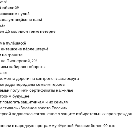
уяв!
ă юбилейĕ
инкексем пулнă
çана ултавçăсене панă
нă»
н 1,5 миллион тенкĕ пĕтернĕ
тма пулăшаççĕ
ĕ ентешсене пĕрлештерчĕ
и на граните
на Пионерской, 29!
тивы набирают обороты
тают
ремонта дороги на контроле главы округа
награды переданы семьям героев
емьи получили сертификаты на жильё
строим будущее
т помогать защитникам и их семьям
естиваль «Зелёное золото России»
первой подписала соглашение о защите избирательных прав гражда
если в народную программу «Единой России» более 90 тыс.