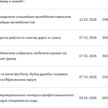
маму и хоккей!»
пределили сильнейших волейболистовинском
12.01.2026
29
нейших волейболистов
ется работа по очистке дорог от снега
07.01.2026
30
библиотеке собрались любители шахмат на
07.01.2026
30
ый турнир
по мини-футболу «Кубок дружбы» в рамках
07.01.2026
29
я в Ибресинском округе
муниципального конкурса профессионального
04.01.2026
66
одые специалисты года»