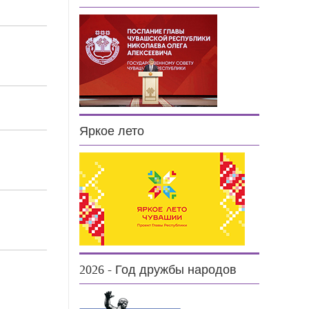
8
4
Яркое лето
2
2
2026 - Год дружбы народов
3