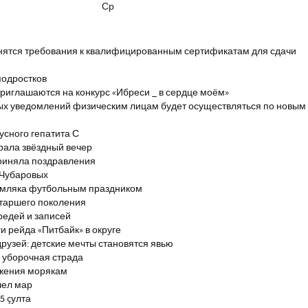
Ср
енятся требования к квалифицированным сертификатам для сдачи
подростков
риглашаются на конкурс «Ибреси _ в сердце моём»
ых уведомлений физическим лицам будет осуществляться по новым
сного гепатита С
брала звёздный вечер
риняла поздравления
 Чубаровых
емляка футбольным праздником
старшего поколения
редей и записей
и рейда «Питбайк» в округе
рузей: детские мечты становятся явью
 уборочная страда
ажения морякам
шел мар
5 çулта