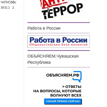
Чт
Пт
Сб
Вс
30
31
1
2
Работа в России
ОБЪЯСНЯЕМ.Чувашская
Республика