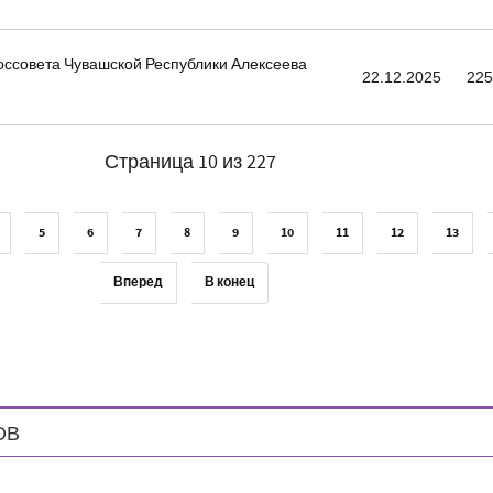
оссовета Чувашской Республики Алексеева
22.12.2025
22
Страница 10 из 227
5
6
7
8
9
10
11
12
13
Вперед
В конец
ОВ