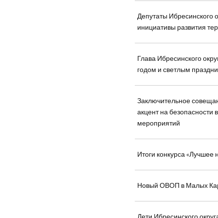
Депутаты Ибресинского 
инициативы развития те
Глава Ибресинского окру
годом и светлым праздн
Заключительное совещани
акцент на безопасности 
мероприятий
Итоги конкурса «Лучшее
Новый ОВОП в Малых Кар
Дети Ибресинского округ