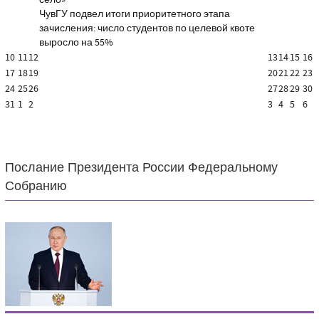
село»
ЧувГУ подвел итоги приоритетного этапа
зачисления: число студентов по целевой квоте
выросло на 55%
10
11
12
13
14
15
16
17
18
19
20
21
22
23
24
25
26
27
28
29
30
31
1
2
3
4
5
6
Послание Президента России Федеральному
Собранию