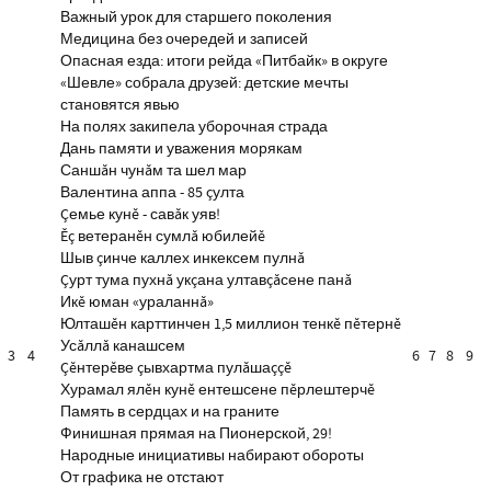
Важный урок для старшего поколения
Медицина без очередей и записей
Опасная езда: итоги рейда «Питбайк» в округе
«Шевле» собрала друзей: детские мечты
становятся явью
На полях закипела уборочная страда
Дань памяти и уважения морякам
Саншăн чунăм та шел мар
Валентина аппа - 85 çулта
Çемье кунĕ - савăк уяв!
Ĕç ветеранĕн сумлă юбилейĕ
Шыв çинче каллех инкексем пулнă
Çурт тума пухнă укçана ултавçăсене панă
Икĕ юман «ураланнă»
Юлташĕн карттинчен 1,5 миллион тенкĕ пĕтернĕ
Усăллă канашсем
3
4
6
7
8
9
Çĕнтерĕве çывхартма пулăшаççĕ
Хурамал ялĕн кунĕ ентешсене пĕрлештерчĕ
Память в сердцах и на граните
Финишная прямая на Пионерской, 29!
Народные инициативы набирают обороты
От графика не отстают