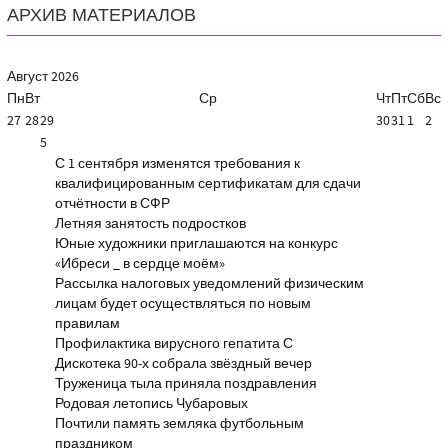
АРХИВ МАТЕРИАЛОВ
Август
2026
Пн
Вт
Ср
Чт
Пт
Сб
Вс
27
28
29
30
31
1
2
5
С 1 сентября изменятся требования к
квалифицированным сертификатам для сдачи
отчётности в СФР
Летняя занятость подростков
Юные художники приглашаются на конкурс
«Ибреси _ в сердце моём»
Рассылка налоговых уведомлений физическим
лицам будет осуществляться по новым
правилам
Профилактика вирусного гепатита С
Дискотека 90-х собрала звёздный вечер
Труженица тыла приняла поздравления
Родовая летопись Чубаровых
Почтили память земляка футбольным
праздником