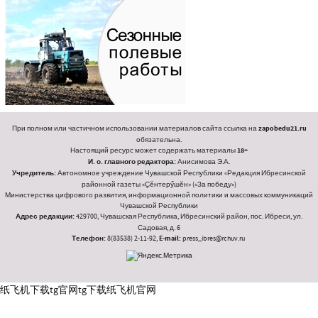
При полном или частичном использовании материалов сайта ссылка на
zapobedu21.ru
обязательна.
Настоящий ресурс может содержать материалы
18+
И. о. главного редактора:
Анисимова Э.А.
Учредитель:
Автономное учреждение Чувашской Республики «Редакция Ибресинской
районной газеты «Ҫӗнтерӳшӗн» («За победу»)
Министерства цифрового развития, информационной политики и массовых коммуникаций
Чувашской Республики
Адрес редакции:
429700, Чувашская Республика, Ибресинский район, пос. Ибреси, ул.
Садовая, д. 6
Телефон:
8(83538) 2-11-92,
E-mail:
press_ibres@rchuv.ru
纸飞机下载
tg官网
tg下载
纸飞机官网