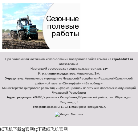
При полном или частичном использовании материалов сайта ссылка на
zapobedu21.ru
обязательна.
Настоящий ресурс может содержать материалы
18+
И. о. главного редактора:
Анисимова Э.А.
Учредитель:
Автономное учреждение Чувашской Республики «Редакция Ибресинской
районной газеты «Ҫӗнтерӳшӗн» («За победу»)
Министерства цифрового развития, информационной политики и массовых коммуникаций
Чувашской Республики
Адрес редакции:
429700, Чувашская Республика, Ибресинский район, пос. Ибреси, ул.
Садовая, д. 6
Телефон:
8(83538) 2-11-92,
E-mail:
press_ibres@rchuv.ru
纸飞机下载
tg官网
tg下载
纸飞机官网