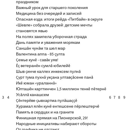
праздником
Важный урок для старшего поколения
Медицина без очередей и записей
Опасная езда: итоги рейда «Питбайк» в округе
«Шевле» собрала друзей: детские мечты
становятся явью
На полях закипела уборочная страда
Дань памяти и уважения морякам
Саншăн чунăм та шел мар
Валентина аппа - 85 çулта
Çемье кунĕ - савăк уяв!
Ĕç ветеранĕн сумлă юбилейĕ
Шыв çинче каллех инкексем пулнă
Çурт тума пухнă укçана ултавçăсене панă
Икĕ юман «ураланнă»
Юлташĕн карттинчен 1,5 миллион тенкĕ пĕтернĕ
Усăллă канашсем
3
4
6
7
8
9
Çĕнтерĕве çывхартма пулăшаççĕ
Хурамал ялĕн кунĕ ентешсене пĕрлештерчĕ
Память в сердцах и на граните
Финишная прямая на Пионерской, 29!
Народные инициативы набирают обороты
От графика не отстают