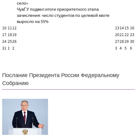
село»
ЧувГУ подвел итоги приоритетного этапа
зачисления: число студентов по целевой квоте
выросло на 55%
10
11
12
13
14
15
16
17
18
19
20
21
22
23
24
25
26
27
28
29
30
31
1
2
3
4
5
6
Послание Президента России Федеральному
Собранию