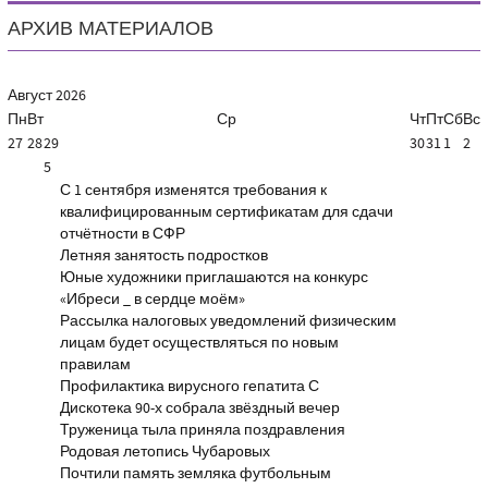
АРХИВ МАТЕРИАЛОВ
Август
2026
Пн
Вт
Ср
Чт
Пт
Сб
Вс
27
28
29
30
31
1
2
5
С 1 сентября изменятся требования к
квалифицированным сертификатам для сдачи
отчётности в СФР
Летняя занятость подростков
Юные художники приглашаются на конкурс
«Ибреси _ в сердце моём»
Рассылка налоговых уведомлений физическим
лицам будет осуществляться по новым
правилам
Профилактика вирусного гепатита С
Дискотека 90-х собрала звёздный вечер
Труженица тыла приняла поздравления
Родовая летопись Чубаровых
Почтили память земляка футбольным