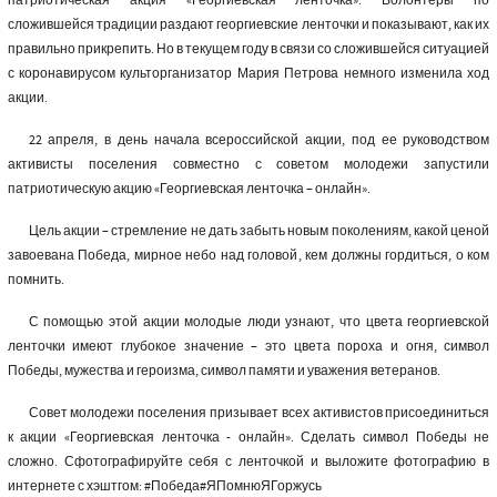
патриотическая акция «Георгиевская ленточка». Волонтеры по
сложившейся традиции раздают георгиевские ленточки и показывают, как их
правильно прикрепить. Но в текущем году в связи со сложившейся ситуацией
с коронавирусом культорганизатор Мария Петрова немного изменила ход
акции.
22 апреля, в день начала всероссийской акции, под ее руководством
активисты поселения совместно с советом молодежи запустили
патриотическую акцию «Георгиевская ленточка – онлайн».
Цель акции – стремление не дать забыть новым поколениям, какой ценой
завоевана Победа, мирное небо над головой, кем должны гордиться, о ком
помнить.
С помощью этой акции молодые люди узнают, что цвета георгиевской
ленточки имеют глубокое значение – это цвета пороха и огня, символ
Победы, мужества и героизма, символ памяти и уважения ветеранов.
Совет молодежи поселения призывает всех активистов присоединиться
к акции «Георгиевская ленточка - онлайн». Сделать символ Победы не
сложно. Сфотографируйте себя с ленточкой и выложите фотографию в
интернете с хэштгом: #Победа#ЯПомнюЯГоржусь