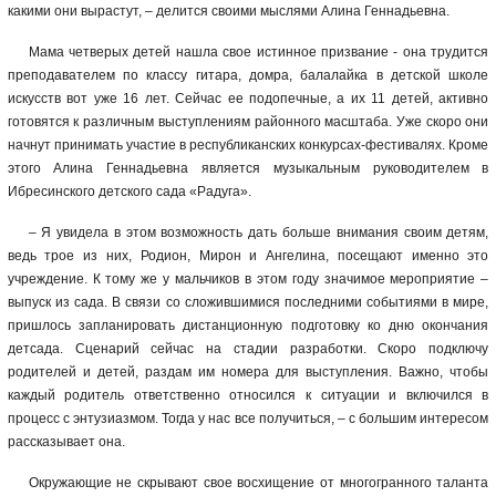
какими они вырастут, – делится своими мыслями Алина Геннадьевна.
Мама четверых детей нашла свое истинное призвание - она трудится
преподавателем по классу гитара, домра, балалайка в детской школе
искусств вот уже 16 лет. Сейчас ее подопечные, а их 11 детей, активно
готовятся к различным выступлениям районного масштаба. Уже скоро они
начнут принимать участие в республиканских конкурсах-фестивалях. Кроме
этого Алина Геннадьевна является музыкальным руководителем в
Ибресинского детского сада «Радуга».
–
Я увидела в этом возможность дать больше внимания своим детям,
ведь трое из них, Родион, Мирон и Ангелина, посещают именно это
учреждение. К тому же у мальчиков в этом году значимое мероприятие –
выпуск из сада. В связи со сложившимися последними событиями в мире,
пришлось запланировать дистанционную подготовку ко дню окончания
детсада. Сценарий сейчас на стадии разработки. Скоро подключу
родителей и детей, раздам им номера для выступления. Важно, чтобы
каждый родитель ответственно относился к ситуации и включился в
процесс с энтузиазмом. Тогда у нас все получиться, – с большим интересом
рассказывает она.
Окружающие не скрывают свое восхищение от многогранного таланта