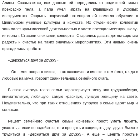
Алины. Оказывается, все данные ей передались от родителей: мама
прекрасно пела, а папа умел играть на клавишных и духовых
инструментах. Открыть творческий потенциал ей помогло обучение в
Цивильском училище культуры и искусств. Их студенческий коллектив
занимался культмассовой деятельностью и часто посещал местную школу-
интернат. Ставили спектакли, концерты. Старались давать детям-сиротам
радость и счастье на таких значимых мероприятиях. Эти навыки очень
пригодились в работе.
«Держаться друг за дружку»
– Он – моя опора в жизни, – так лаконично и вместе с тем ёмко, глядя с
любовью на мужа, говорит хранительница семейного очага.
В свою очередь глава семьи характеризует жену как трудолюбивую,
внимательную, любящую, самую красивую, лучшую женщину на свете.
Неудивительно, что при таких отношениях супругов в семье царят мир и
согласие.
Рецепт семейного счастья семьи Ярчеевых прост: уметь любить,
уважать, а если понадобится, то и прощать и защищать друг друга. Вместе
трудиться и «держаться друг за дружку». А ещё – ценить простые