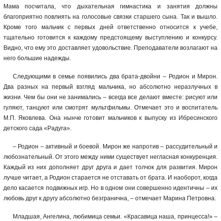
Мама посчитала, что дыхательная гимнастика и занятия должны
благоприятно повлиять на голосовые связки старшего сына. Так и вышло.
Кроме того мальчик с первых дней ответственно относится к учебе,
тщательно готовится к каждому предстоящему выступлению и конкурсу.
Видно, что ему это доставляет удовольствие. Преподаватели возлагают на
него большие надежды.
Следующими в семье появились два брата-двойни – Родион и Мирон.
Два разных на первый взгляд мальчика, но абсолютно неразлучных в
жизни. Чем бы они не занимались – всегда все делают вместе: рисуют или
гуляют, танцуют или смотрят мультфильмы. Отмечает это и воспитатель
М.П. Яковлева. Она нынче готовит мальчиков к выпуску из Ибресинского
детского сада «Радуга».
–
Родион – активный и боевой. Мирон же напротив – рассудительный и
любознательный. От этого между ними существует негласная конкуренция.
Каждый из них дополняет друг друга и дает толчок для развития. Мирон
лучше читает, а Родион старается не отставать от брата. И наоборот, когда
дело касается подвижных игр. Но в одном они совершенно идентичны – их
любовь друг к другу абсолютно безгранична, – отмечает Марина Петровна.
Младшая, Ангелина, любимица семьи. «Красавица наша, принцесса!» –