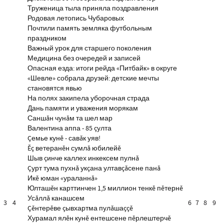
Труженица тыла приняла поздравления
Родовая летопись Чубаровых
Почтили память земляка футбольным
праздником
Важный урок для старшего поколения
Медицина без очередей и записей
Опасная езда: итоги рейда «Питбайк» в округе
«Шевле» собрала друзей: детские мечты
становятся явью
На полях закипела уборочная страда
Дань памяти и уважения морякам
Саншăн чунăм та шел мар
Валентина аппа - 85 çулта
Çемье кунĕ - савăк уяв!
Ĕç ветеранĕн сумлă юбилейĕ
Шыв çинче каллех инкексем пулнă
Çурт тума пухнă укçана ултавçăсене панă
Икĕ юман «ураланнă»
Юлташĕн карттинчен 1,5 миллион тенкĕ пĕтернĕ
Усăллă канашсем
3
4
6
7
8
9
Çĕнтерĕве çывхартма пулăшаççĕ
Хурамал ялĕн кунĕ ентешсене пĕрлештерчĕ