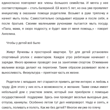
единогласно повторяют все члены большого семейства. И мечта у нее
соответствующая – стать балериной. Ей всего 5 лет, но она уже проявляет
инициативу в оказании помощи родителям. Возьмет в руки тряпочку и
начнет мыть полы. Самостоятельно складывает игрушки и после себя, и
после братьев. Своими маленькими ручонками пытается мыть посуду.
«Папа, мама, я скоро подросту, и будет вам от меня помощь,» - говорит
Ангелина.
Чтобы у детей всё было
Живут Ярчеевы в просторной квартире. Тут для детей установлен
спортивный уголок с инвентарем. Каждое утро ребятишки начинают с
зарядки. Много времени проводят они за занятиями спортом. Отжимание
мальчики всегда делают на перегонки. Таким образом развивают волю и
выносливость. Физкультура – приятная часть их жизни.
Родители с младших лет стараются привить детям интерес и любовь к
труду. Для этого у них есть и возможности, и желание. Также семья имеет
небольшой дом с участком земли, который они приобрели с помощью
государственной поддержки. Здесь они проводят веселые выходные дни,
отпуска, каникулы. Особенно летом тут дел невпроворот. Надо и сеять, и
сажать, поливать и полоть. Как же без детей? Многое им уже по плечу.