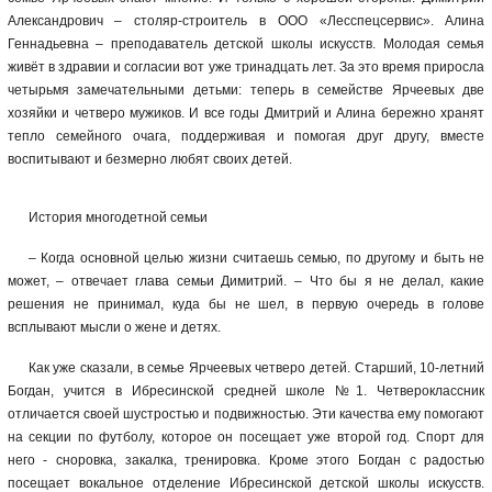
Александрович – столяр-строитель в ООО «Лесспецсервис». Алина
Геннадьевна – преподаватель детской школы искусств. Молодая семья
живёт в здравии и согласии вот уже тринадцать лет. За это время приросла
четырьмя замечательными детьми: теперь в семействе Ярчеевых две
хозяйки и четверо мужиков. И все годы Дмитрий и Алина бережно хранят
тепло семейного очага, поддерживая и помогая друг другу, вместе
воспитывают и безмерно любят своих детей.
История многодетной семьи
–
Когда основной целью жизни считаешь семью, по другому и быть не
может, – отвечает глава семьи Димитрий. – Что бы я не делал, какие
решения не принимал, куда бы не шел, в первую очередь в голове
всплывают мысли о жене и детях.
Как уже сказали, в семье Ярчеевых четверо детей. Старший, 10-летний
Богдан, учится в Ибресинской средней школе №1. Четвероклассник
отличается своей шустростью и подвижностью. Эти качества ему помогают
на секции по футболу, которое он посещает уже второй год. Спорт для
него - сноровка, закалка, тренировка. Кроме этого Богдан с радостью
посещает вокальное отделение Ибресинской детской школы искусств.