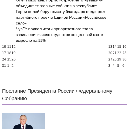
Олег Николаев: Портал «Яркое лето Чувашии»
объединяет главные события в республике
Герои полей берут высоту благодаря поддержке
партийного проекта Единой России «Российское
село»
ЧувГУ подвел итоги приоритетного этапа
зачисления: число студентов по целевой квоте
выросло на 55%
10
11
12
13
14
15
16
17
18
19
20
21
22
23
24
25
26
27
28
29
30
31
1
2
3
4
5
6
Послание Президента России Федеральному
Собранию