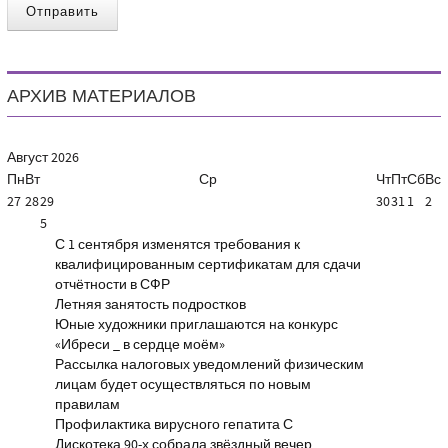
Отправить
АРХИВ МАТЕРИАЛОВ
Август
2026
Пн
Вт
Ср
Чт
Пт
Сб
Вс
27
28
29
30
31
1
2
5
С 1 сентября изменятся требования к
квалифицированным сертификатам для сдачи
отчётности в СФР
Летняя занятость подростков
Юные художники приглашаются на конкурс
«Ибреси _ в сердце моём»
Рассылка налоговых уведомлений физическим
лицам будет осуществляться по новым
правилам
Профилактика вирусного гепатита С
Дискотека 90-х собрала звёздный вечер