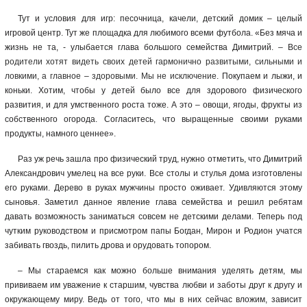
Тут и условия для игр: песочница, качели, детский домик – целый
игровой центр. Тут же площадка для любимого всеми футбола. «Без мяча и
жизнь не та, - улыбается глава большого семейства Димитрий. – В
се
родители хотят видеть своих детей гармонично развитыми, сильными и
ловкими, а главное
–
здоровыми. Мы не исключение.
Покупаем и лыжи, и
коньки. Хотим, чтобы у детей было все для здорового физического
развития, и для умственного роста тоже. А это – овощи, ягоды, фрукты из
собственного огорода. Согласитесь, что выращенные своими руками
продукты, намного ценнее».
Раз уж речь зашла про физический труд, нужно отметить, что Димитрий
Александрович умелец на все руки. Все столы и стулья дома изготовлены
его руками. Дерево в руках мужчины просто оживает. Удивляются этому
сыновья. Заметил данное явление глава семейства и решил ребятам
давать возможность заниматься совсем не детскими делами. Теперь под
чутким руководством и присмотром папы Богдан, Мирон и Родион учатся
забивать гвоздь, пилить дрова и орудовать топором.
– Мы стараемся как можно больше внимания уделять детям, мы
прививаем им уважение к старшим, чувства любви и заботы друг к другу и
окружающему миру. Ведь от того, что мы в них сейчас вложим, зависит