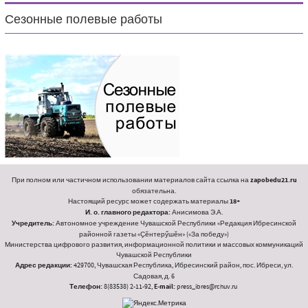
Сезонные полевые работы
При полном или частичном использовании материалов сайта ссылка на
zapobedu21.ru
обязательна.
Настоящий ресурс может содержать материалы
18+
И. о. главного редактора:
Анисимова Э.А.
Учредитель:
Автономное учреждение Чувашской Республики «Редакция Ибресинской
районной газеты «Ҫӗнтерӳшӗн» («За победу»)
Министерства цифрового развития, информационной политики и массовых коммуникаций
Чувашской Республики
Адрес редакции:
429700, Чувашская Республика, Ибресинский район, пос. Ибреси, ул.
Садовая, д. 6
Телефон:
8(83538) 2-11-92,
E-mail:
press_ibres@rchuv.ru