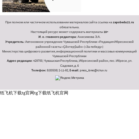
При полном или частичном использовании материалов сайта ссылка на
zapobedu21.ru
обязательна.
Настоящий ресурс может содержать материалы
18+
И. о. главного редактора:
Анисимова Э.А.
Учредитель:
Автономное учреждение Чувашской Республики «Редакция Ибресинской
районной газеты «Ҫӗнтерӳшӗн» («За победу»)
Министерства цифрового развития, информационной политики и массовых коммуникаций
Чувашской Республики
Адрес редакции:
429700, Чувашская Республика, Ибресинский район, пос. Ибреси, ул.
Садовая, д. 6
Телефон:
8(83538) 2-11-92,
E-mail:
press_ibres@rchuv.ru
纸飞机下载
tg官网
tg下载
纸飞机官网