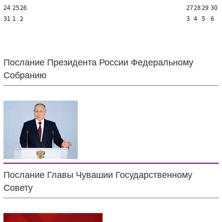
24
25
26
27
28
29
30
31
1
2
3
4
5
6
Послание Президента России Федеральному
Собранию
Послание Главы Чувашии Государственному
Совету