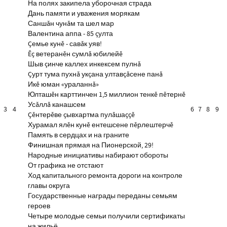
На полях закипела уборочная страда
Дань памяти и уважения морякам
Саншăн чунăм та шел мар
Валентина аппа - 85 çулта
Çемье кунĕ - савăк уяв!
Ĕç ветеранĕн сумлă юбилейĕ
Шыв çинче каллех инкексем пулнă
Çурт тума пухнă укçана ултавçăсене панă
Икĕ юман «ураланнă»
Юлташĕн карттинчен 1,5 миллион тенкĕ пĕтернĕ
Усăллă канашсем
3
4
6
7
8
9
Çĕнтерĕве çывхартма пулăшаççĕ
Хурамал ялĕн кунĕ ентешсене пĕрлештерчĕ
Память в сердцах и на граните
Финишная прямая на Пионерской, 29!
Народные инициативы набирают обороты
От графика не отстают
Ход капитального ремонта дороги на контроле
главы округа
Государственные награды переданы семьям
героев
Четыре молодые семьи получили сертификаты
на жильё