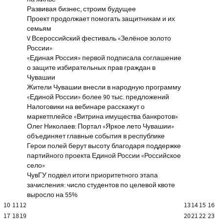
Развивая бизнес, строим будущее
Проект продолжает помогать защитникам и их
семьям
V Всероссийский фестиваль «Зелёное золото
России»
«Единая Россия» первой подписала соглашение
о защите избирательных прав граждан в
Чувашии
Жители Чувашии внесли в народную программу
«Единой России» более 90 тыс. предложений
Налоговики на вебинаре расскажут о
маркетплейсе «Витрина имущества банкротов»
Олег Николаев: Портал «Яркое лето Чувашии»
объединяет главные события в республике
Герои полей берут высоту благодаря поддержке
партийного проекта Единой России «Российское
село»
ЧувГУ подвел итоги приоритетного этапа
зачисления: число студентов по целевой квоте
выросло на 55%
10
11
12
13
14
15
16
17
18
19
20
21
22
23