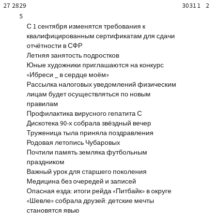
27
28
29
30
31
1
2
5
С 1 сентября изменятся требования к
квалифицированным сертификатам для сдачи
отчётности в СФР
Летняя занятость подростков
Юные художники приглашаются на конкурс
«Ибреси _ в сердце моём»
Рассылка налоговых уведомлений физическим
лицам будет осуществляться по новым
правилам
Профилактика вирусного гепатита С
Дискотека 90-х собрала звёздный вечер
Труженица тыла приняла поздравления
Родовая летопись Чубаровых
Почтили память земляка футбольным
праздником
Важный урок для старшего поколения
Медицина без очередей и записей
Опасная езда: итоги рейда «Питбайк» в округе
«Шевле» собрала друзей: детские мечты
становятся явью