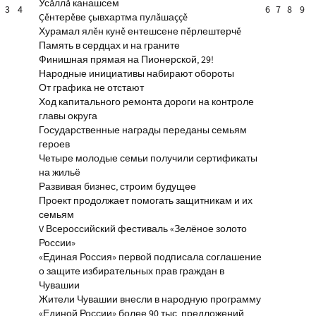
Усăллă канашсем
3
4
6
7
8
9
Çĕнтерĕве çывхартма пулăшаççĕ
Хурамал ялĕн кунĕ ентешсене пĕрлештерчĕ
Память в сердцах и на граните
Финишная прямая на Пионерской, 29!
Народные инициативы набирают обороты
От графика не отстают
Ход капитального ремонта дороги на контроле
главы округа
Государственные награды переданы семьям
героев
Четыре молодые семьи получили сертификаты
на жильё
Развивая бизнес, строим будущее
Проект продолжает помогать защитникам и их
семьям
V Всероссийский фестиваль «Зелёное золото
России»
«Единая Россия» первой подписала соглашение
о защите избирательных прав граждан в
Чувашии
Жители Чувашии внесли в народную программу
«Единой России» более 90 тыс. предложений