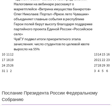
Налоговики на вебинаре расскажут о
маркетплейсе «Витрина имущества банкротов»
Олег Николаев: Портал «Яркое лето Чувашии»
объединяет главные события в республике
Герои полей берут высоту благодаря поддержке
партийного проекта Единой России «Российское
село»
ЧувГУ подвел итоги приоритетного этапа
зачисления: число студентов по целевой квоте
выросло на 55%
10
11
12
13
14
15
16
17
18
19
20
21
22
23
24
25
26
27
28
29
30
31
1
2
3
4
5
6
Послание Президента России Федеральному
Собранию