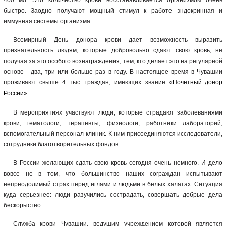
400 мл. Это количество крови восстанавливается организмом очень
быстро. Заодно получают мощный стимул к работе эндокринная и
иммунная системы организма.
Всемирный День донора крови дает возможность выразить
признательность людям, которые добровольно сдают свою кровь, не
получая за это особого вознаграждения, тем, кто делает это на регулярной
основе - два, три или больше раз в году. В настоящее время в Чувашии
проживают свыше 4 тыс. граждан, имеющих звание «
Почетный донор
России
».
В мероприятиях участвуют люди, которые страдают заболеваниями
крови, гематологи, терапевты, физиологи, работники лабораторий,
вспомогательный персонал клиник. К ним присоединяются исследователи,
сотрудники благотворительных фондов.
В России желающих сдать свою кровь сегодня очень немного. И дело
вовсе не в том, что большинство наших сограждан испытывают
непреодолимый страх перед иглами и людьми в белых халатах. Ситуация
куда серьезнее: люди разучились сострадать, совершать добрые дела
бескорыстно.
Служба крови Чувашии, ведущим учреждением которой является