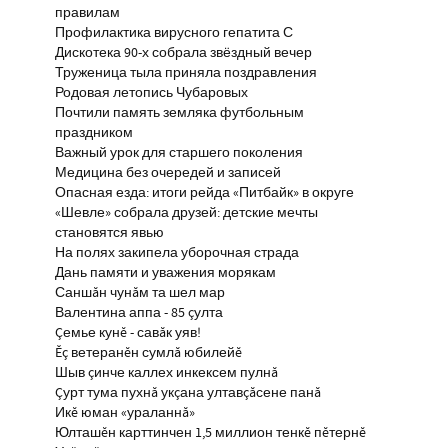
правилам
Профилактика вирусного гепатита С
Дискотека 90-х собрала звёздный вечер
Труженица тыла приняла поздравления
Родовая летопись Чубаровых
Почтили память земляка футбольным
праздником
Важный урок для старшего поколения
Медицина без очередей и записей
Опасная езда: итоги рейда «Питбайк» в округе
«Шевле» собрала друзей: детские мечты
становятся явью
На полях закипела уборочная страда
Дань памяти и уважения морякам
Саншăн чунăм та шел мар
Валентина аппа - 85 çулта
Çемье кунĕ - савăк уяв!
Ĕç ветеранĕн сумлă юбилейĕ
Шыв çинче каллех инкексем пулнă
Çурт тума пухнă укçана ултавçăсене панă
Икĕ юман «ураланнă»
Юлташĕн карттинчен 1,5 миллион тенкĕ пĕтернĕ