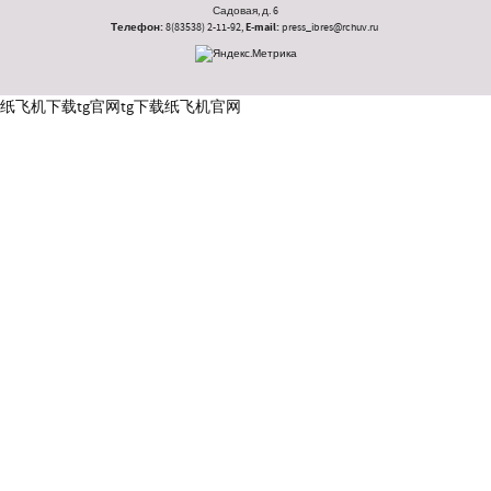
Садовая, д. 6
Телефон:
8(83538) 2-11-92,
E-mail:
press_ibres@rchuv.ru
纸飞机下载
tg官网
tg下载
纸飞机官网