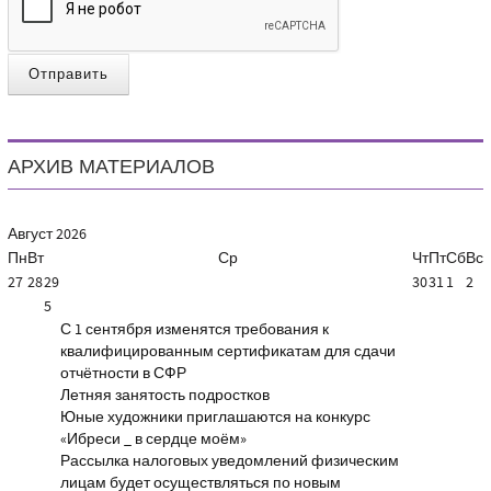
Отправить
АРХИВ МАТЕРИАЛОВ
Август
2026
Пн
Вт
Ср
Чт
Пт
Сб
Вс
27
28
29
30
31
1
2
5
С 1 сентября изменятся требования к
квалифицированным сертификатам для сдачи
отчётности в СФР
Летняя занятость подростков
Юные художники приглашаются на конкурс
«Ибреси _ в сердце моём»
Рассылка налоговых уведомлений физическим
лицам будет осуществляться по новым