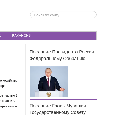
ПОИСК
ПО
САЙТУ...
С
ВАКАНСИИ
Послание Президента России
Федеральному Собранию
о хозяйства
прав.
ое частью 1
ажданки А. в
Послание Главы Чувашии
держанию и
Государственному Совету