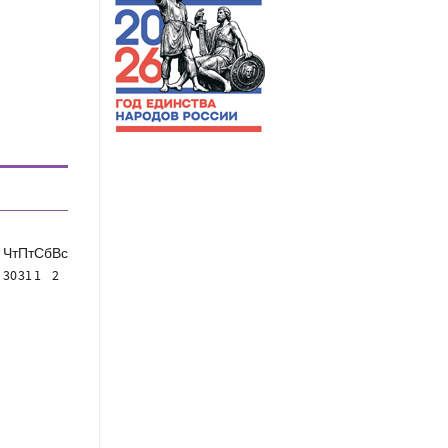
Чт
Пт
Сб
Вс
30
31
1
2