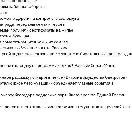
на Пионерской, 29!
тивы набирают обороты
тают
ремонта дороги на контроле главы округа
награды переданы семьям героев
емьи получили сертификаты на жильё
строим будущее
т помогать защитникам и их семьям
естиваль «Зелёное золото России»
первой подписала соглашение о защите избирательных прав гражда
если в народную программу «Единой России» более 90 тыс.
инаре расскажут о маркетплейсе «Витрина имущества банкротов»
ртал «Яркое лето Чувашии» объединяет главные события в
 высоту благодаря поддержке партийного проекта Единой России
и приоритетного этапа зачисления: число студентов по целевой квот