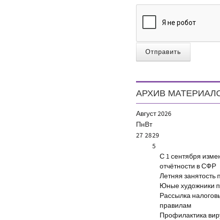
Отправить
АРХИВ МАТЕРИАЛ
Август
2026
Пн
Вт
27
28
29
5
С 1 сентября изм
отчётности в СФР
Летняя занятость 
Юные художники п
Рассылка налогов
правилам
Профилактика виру