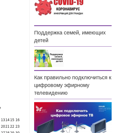
Поддержка семей, имеющих
детей
н
Как правильно подключиться к
цифровому эфирному
телевидению
е
13
14
15
16
20
21
22
23