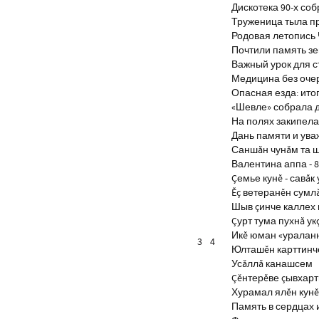
Дискотека 90-х со
Труженица тыла п
Родовая летопись
Почтили память з
Важный урок для 
Медицина без оче
Опасная езда: итог
«Шевле» собрала д
На полях закипела
Дань памяти и ув
Саншăн чунăм та 
Валентина аппа - 8
Çемье кунĕ - савăк 
Ĕç ветеранĕн сумл
Шыв çинче каллех 
Çурт тума пухнă ук
Икĕ юман «уралан
3
4
Юлташĕн карттинче
Усăллă канашсем
Çĕнтерĕве çывхар
Хурамал ялĕн кун
Память в сердцах 