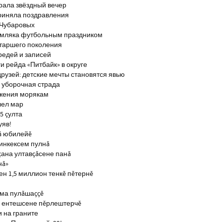
брала звёздный вечер
риняла поздравления
 Чубаровых
емляка футбольным праздником
старшего поколения
редей и записей
и рейда «Питбайк» в округе
рузей: детские мечты становятся явью
 уборочная страда
ажения морякам
шел мар
5 çулта
уяв!
ă юбилейĕ
инкексем пулнă
çана ултавçăсене панă
нă»
н 1,5 миллион тенкĕ пĕтернĕ
тма пулăшаççĕ
ĕ ентешсене пĕрлештерчĕ
и на граните