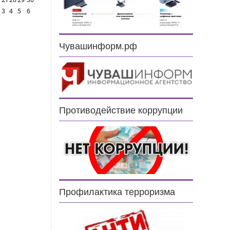
27
28
29
30
3
4
5
6
Чувашинформ.рф
Противодействие коррупции
Профилактика терроризма