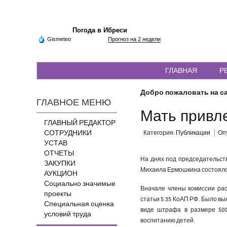
Погода в Ибреси
Gismeteo
Прогноз на 2 недели
ГЛАВНАЯ
Р
Добро пожаловать на са
ГЛАВНОЕ МЕНЮ
Мать привле
ГЛАВНЫЙ РЕДАКТОР
СОТРУДНИКИ
Категория:
Публикации
Опу
УСТАВ
ОТЧЕТЫ
На днях под председательст
ЗАКУПКИ
Михаила Ермошкина состоялос
АУКЦИОН
Социально значимые
Вначале члены комиссии ра
проекты
статьи 5.35 КоАП РФ. Было в
Специальная оценка
виде штрафа в размере 50
условий труда
воспитанию детей.