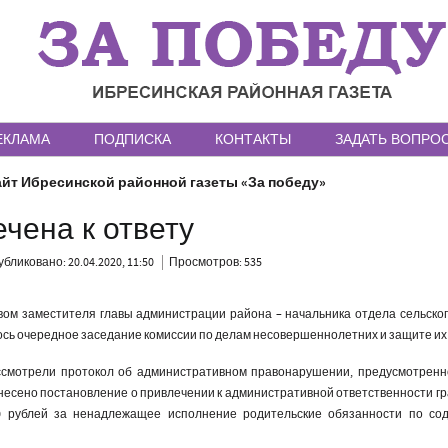
ЕКЛАМА
ПОДПИСКА
КОНТАКТЫ
ЗАДАТЬ ВОПРО
йт Ибресинской районной газеты «За победу»
чена к ответу
бликовано: 20.04.2020, 11:50
Просмотров: 535
вом заместителя главы администрации района – начальника отдела сельског
ь очередное заседание комиссии по делам несовершеннолетних и защите их 
ссмотрели протокол об административном правонарушении, предусмотренн
ынесено постановление о привлечении к административной ответственности гр
0 рублей за ненадлежащее исполнение родительские обязанности по со