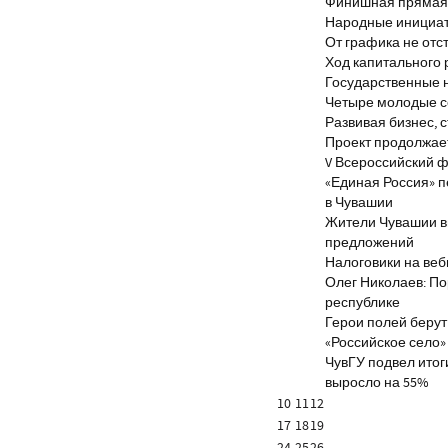
Финишная прямая 
Народные инициа
От графика не отс
Ход капитального 
Государственные 
Четыре молодые с
Развивая бизнес, 
Проект продолжае
V Всероссийский ф
«Единая Россия» 
в Чувашии
Жители Чувашии вн
предложений
Налоговики на веб
Олег Николаев: По
республике
Герои полей берут
«Российское село»
ЧувГУ подвел итог
выросло на 55%
10
11
12
17
18
19