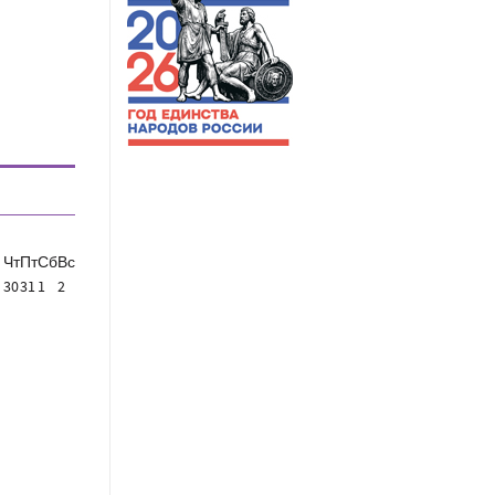
Чт
Пт
Сб
Вс
30
31
1
2