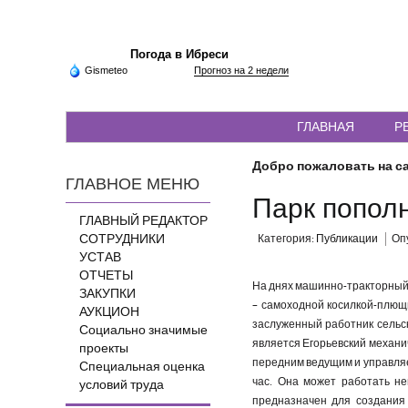
Погода в Ибреси
Gismeteo
Прогноз на 2 недели
ГЛАВНАЯ
Р
Добро пожаловать на са
ГЛАВНОЕ МЕНЮ
Парк попол
ГЛАВНЫЙ РЕДАКТОР
СОТРУДНИКИ
Категория:
Публикации
Опу
УСТАВ
ОТЧЕТЫ
На днях машинно-тракторный 
ЗАКУПКИ
– самоходной косилкой-плющ
АУКЦИОН
заслуженный работник сельс
Социально значимые
является Егорьевский механич
проекты
передним ведущим и управляе
Специальная оценка
час. Она может работать н
условий труда
предназначен для создания