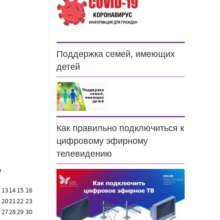
Поддержка семей, имеющих
детей
н
Как правильно подключиться к
цифровому эфирному
телевидению
е
13
14
15
16
20
21
22
23
27
28
29
30