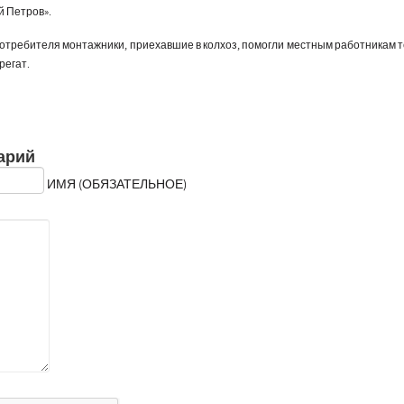
й Петров».
отребителя монтажники, приехавшие в колхоз, помогли местным работникам т
регат.
арий
ИМЯ (ОБЯЗАТЕЛЬНОЕ)