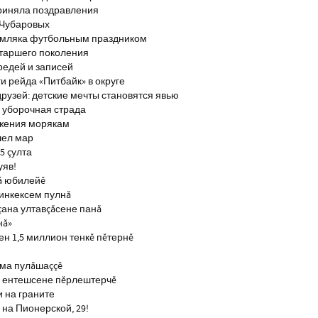
риняла поздравления
 Чубаровых
емляка футбольным праздником
старшего поколения
редей и записей
и рейда «Питбайк» в округе
рузей: детские мечты становятся явью
 уборочная страда
ажения морякам
шел мар
5 çулта
уяв!
ă юбилейĕ
инкексем пулнă
çана ултавçăсене панă
нă»
н 1,5 миллион тенкĕ пĕтернĕ
тма пулăшаççĕ
ĕ ентешсене пĕрлештерчĕ
и на граните
на Пионерской, 29!