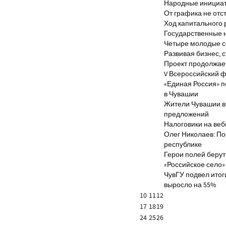
Народные инициа
От графика не отс
Ход капитального 
Государственные 
Четыре молодые с
Развивая бизнес, 
Проект продолжае
V Всероссийский ф
«Единая Россия» 
в Чувашии
Жители Чувашии вн
предложений
Налоговики на веб
Олег Николаев: По
республике
Герои полей берут
«Российское село»
ЧувГУ подвел итог
выросло на 55%
10
11
12
17
18
19
24
25
26