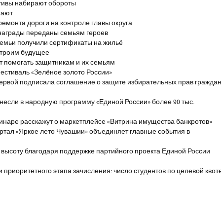
тивы набирают обороты
тают
ремонта дороги на контроле главы округа
награды переданы семьям героев
емьи получили сертификаты на жильё
строим будущее
т помогать защитникам и их семьям
естиваль «Зелёное золото России»
первой подписала соглашение о защите избирательных прав гражда
если в народную программу «Единой России» более 90 тыс.
инаре расскажут о маркетплейсе «Витрина имущества банкротов»
ртал «Яркое лето Чувашии» объединяет главные события в
 высоту благодаря поддержке партийного проекта Единой России
и приоритетного этапа зачисления: число студентов по целевой квот