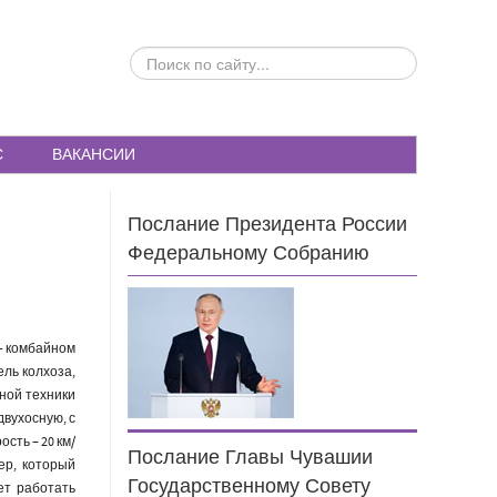
ПОИСК
ПО
САЙТУ...
С
ВАКАНСИИ
Послание Президента России
Федеральному Собранию
– комбайном
ль колхоза,
ной техники
двухосную, с
сть – 20 км/
Послание Главы Чувашии
ер, который
Государственному Совету
ет работать