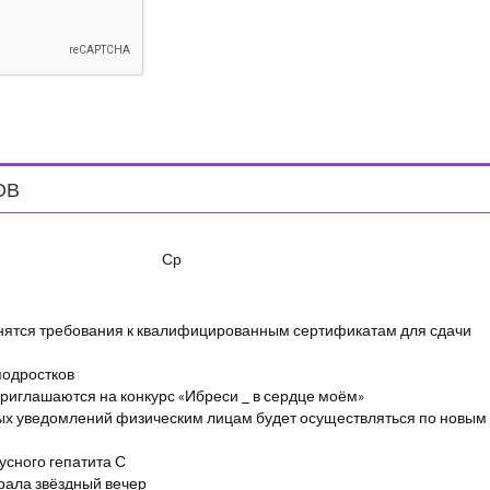
ОВ
Ср
енятся требования к квалифицированным сертификатам для сдачи
подростков
риглашаются на конкурс «Ибреси _ в сердце моём»
ых уведомлений физическим лицам будет осуществляться по новым
сного гепатита С
брала звёздный вечер