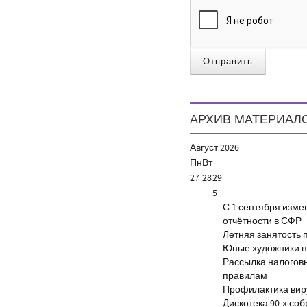
Отправить
АРХИВ МАТЕРИАЛ
Август
2026
Пн
Вт
27
28
29
5
С 1 сентября изм
отчётности в СФР
Летняя занятость 
Юные художники п
Рассылка налогов
правилам
Профилактика виру
Дискотека 90-х со