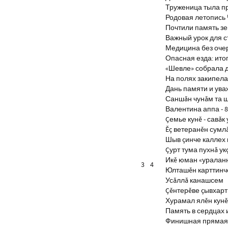
Труженица тыла п
Родовая летопись
Почтили память з
Важный урок для 
Медицина без оче
Опасная езда: итог
«Шевле» собрала д
На полях закипела
Дань памяти и ув
Саншăн чунăм та 
Валентина аппа - 8
Çемье кунĕ - савăк 
Ĕç ветеранĕн сумл
Шыв çинче каллех 
Çурт тума пухнă ук
Икĕ юман «уралан
3
4
Юлташĕн карттинче
Усăллă канашсем
Çĕнтерĕве çывхар
Хурамал ялĕн кун
Память в сердцах 
Финишная прямая 