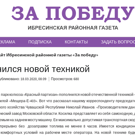
ЕКЛАМА
ПОДПИСКА
КОНТАКТЫ
ЗАДАТЬ ВОПРО
йт Ибресинской районной газеты «За победу»
нился новой техникой
бликовано: 18.03.2020, 08:09
Просмотров: 680
парк колхоза «Красный партизан» пополнился новой отечественной техникой 
илой «Мещера-Е-403». Вот что рассказал нашему корреспонденту председате
кого хозяйства Чувашской Республики Николай Иванов: «Производителем дан
еский завод Московской области. Косилка представляет из себя самоходную, 
мым на заднем мосту машину. Ее максимально допустимая транспортная скоро
епрерывно без дозаправки топлива не менее 8 часов. Имеется кондицион
 комфортных условий на рабочем месте оператора. На новой технике буд