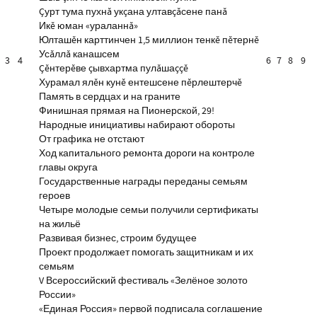
Çурт тума пухнă укçана ултавçăсене панă
Икĕ юман «ураланнă»
Юлташĕн карттинчен 1,5 миллион тенкĕ пĕтернĕ
Усăллă канашсем
3
4
6
7
8
9
Çĕнтерĕве çывхартма пулăшаççĕ
Хурамал ялĕн кунĕ ентешсене пĕрлештерчĕ
Память в сердцах и на граните
Финишная прямая на Пионерской, 29!
Народные инициативы набирают обороты
От графика не отстают
Ход капитального ремонта дороги на контроле
главы округа
Государственные награды переданы семьям
героев
Четыре молодые семьи получили сертификаты
на жильё
Развивая бизнес, строим будущее
Проект продолжает помогать защитникам и их
семьям
V Всероссийский фестиваль «Зелёное золото
России»
«Единая Россия» первой подписала соглашение