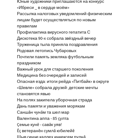
Юные художники приглашаются на конкурс
«Ибреси _ в сердце моём»
Рассылка налоговых уведомлений физическим
лицам будет осуществляться по новым
правилам
Профилактика вирусного гепатита С
Дискотека 90-х собрала звёздный вечер
Труженица тыла приняла поздравления
Родовая летопись Чубаровых
Почтили память земляка футбольным
праздником
Важный урок для старшего поколения
Медицина без очередей и записей
Опасная езда: итоги рейда «Питбайк» в округе
«Шевле» собрала друзей: детские мечты
становятся явью
На полях закипела уборочная страда
Дань памяти и уважения морякам
Саншăн чунăм та шел мар
Валентина аппа - 85 çулта
Çемье кунĕ - савăк уяв!
Ĕç ветеранĕн сумлă юбилейĕ
Шыв çинче каллех инкексем пулнă