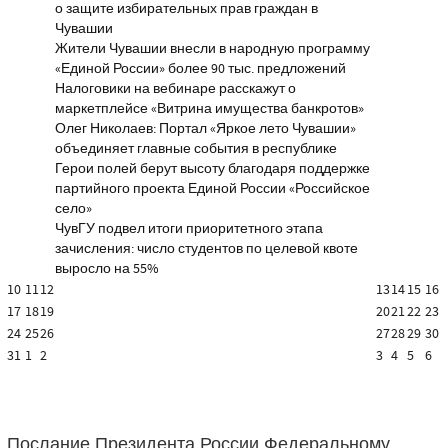
о защите избирательных прав граждан в
Чувашии
Жители Чувашии внесли в народную программу
«Единой России» более 90 тыс. предложений
Налоговики на вебинаре расскажут о
маркетплейсе «Витрина имущества банкротов»
Олег Николаев: Портал «Яркое лето Чувашии»
объединяет главные события в республике
Герои полей берут высоту благодаря поддержке
партийного проекта Единой России «Российское
село»
ЧувГУ подвел итоги приоритетного этапа
зачисления: число студентов по целевой квоте
выросло на 55%
10
11
12
13
14
15
16
17
18
19
20
21
22
23
24
25
26
27
28
29
30
31
1
2
3
4
5
6
Послание Президента России Федеральному