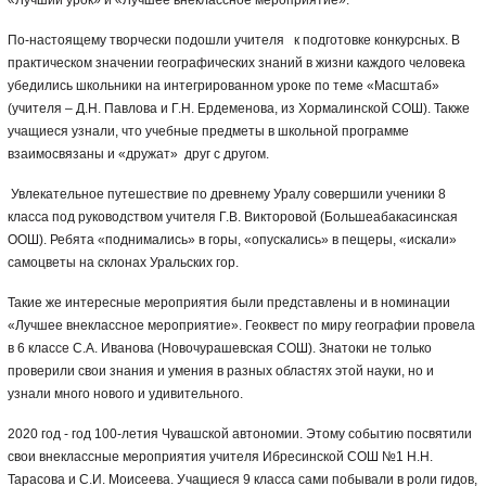
«Лучший урок» и «Лучшее внеклассное мероприятие».
По-настоящему творчески подошли учителя к подготовке конкурсных. В
практическом значении географических знаний в жизни каждого человека
убедились школьники на интегрированном уроке по теме «Масштаб»
(учителя – Д.Н. Павлова и Г.Н. Ердеменова, из Хормалинской СОШ). Также
учащиеся узнали, что учебные предметы в школьной программе
взаимосвязаны и «дружат» друг с другом.
Увлекательное путешествие по древнему Уралу совершили ученики 8
класса под руководством учителя Г.В. Викторовой (Большеабакасинская
ООШ). Ребята «поднимались» в горы, «опускались» в пещеры, «искали»
самоцветы на склонах Уральских гор.
Такие же интересные мероприятия были представлены и в номинации
«Лучшее внеклассное мероприятие». Геоквест по миру географии провела
в 6 классе С.А. Иванова (Новочурашевская СОШ). Знатоки не только
проверили свои знания и умения в разных областях этой науки, но и
узнали много нового и удивительного.
2020 год - год 100-летия Чувашской автономии. Этому событию посвятили
свои внеклассные мероприятия учителя Ибресинской СОШ №1 Н.Н.
Тарасова и С.И. Моисеева. Учащиеся 9 класса сами побывали в роли гидов,