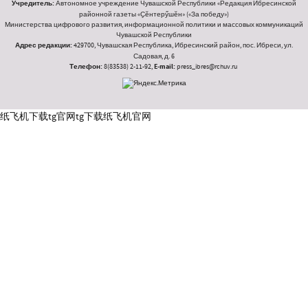
Учредитель:
Автономное учреждение Чувашской Республики «Редакция Ибресинской
районной газеты «Ҫӗнтерӳшӗн» («За победу»)
Министерства цифрового развития, информационной политики и массовых коммуникаций
Чувашской Республики
Адрес редакции:
429700, Чувашская Республика, Ибресинский район, пос. Ибреси, ул.
Садовая, д. 6
Телефон:
8(83538) 2-11-92,
E-mail:
press_ibres@rchuv.ru
纸飞机下载
tg官网
tg下载
纸飞机官网