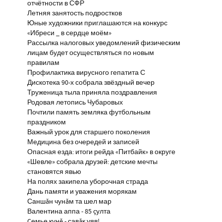
отчётности в СФР
Летняя занятость подростков
Юные художники приглашаются на конкурс
«Ибреси _ в сердце моём»
Рассылка налоговых уведомлений физическим
лицам будет осуществляться по новым
правилам
Профилактика вирусного гепатита С
Дискотека 90-х собрала звёздный вечер
Труженица тыла приняла поздравления
Родовая летопись Чубаровых
Почтили память земляка футбольным
праздником
Важный урок для старшего поколения
Медицина без очередей и записей
Опасная езда: итоги рейда «Питбайк» в округе
«Шевле» собрала друзей: детские мечты
становятся явью
На полях закипела уборочная страда
Дань памяти и уважения морякам
Саншăн чунăм та шел мар
Валентина аппа - 85 çулта
Çемье кунĕ - савăк уяв!