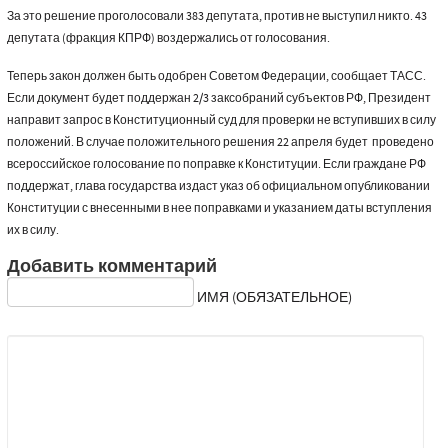
За это решение проголосовали 383 депутата, против не выступил никто. 43
депутата (фракция КПРФ) воздержались от голосования.
Теперь закон должен быть одобрен Советом Федерации, сообщает ТАСС.
Если документ будет поддержан 2/3 заксобраний субъектов РФ, Президент
направит запрос в Конституционный суд для проверки не вступивших в силу
положений. В случае положительного решения 22 апреля будет проведено
всероссийское голосование по поправке к Конституции. Если граждане РФ
поддержат, глава государства издаст указ об официальном опубликовании
Конституции с внесенными в нее поправками и указанием даты вступления
их в силу.
Добавить комментарий
ИМЯ (ОБЯЗАТЕЛЬНОЕ)