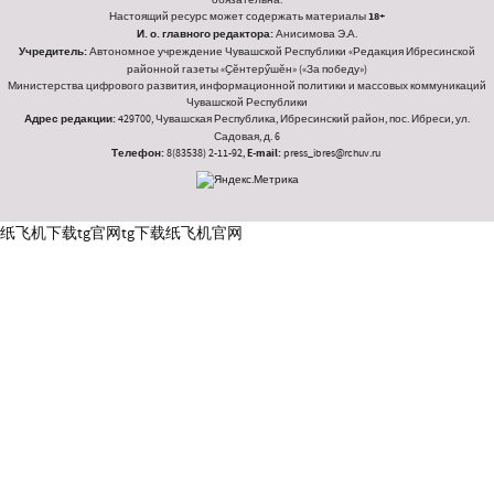
Настоящий ресурс может содержать материалы
18+
И. о. главного редактора:
Анисимова Э.А.
Учредитель:
Автономное учреждение Чувашской Республики «Редакция Ибресинской
районной газеты «Ҫӗнтерӳшӗн» («За победу»)
Министерства цифрового развития, информационной политики и массовых коммуникаций
Чувашской Республики
Адрес редакции:
429700, Чувашская Республика, Ибресинский район, пос. Ибреси, ул.
Садовая, д. 6
Телефон:
8(83538) 2-11-92,
E-mail:
press_ibres@rchuv.ru
纸飞机下载
tg官网
tg下载
纸飞机官网