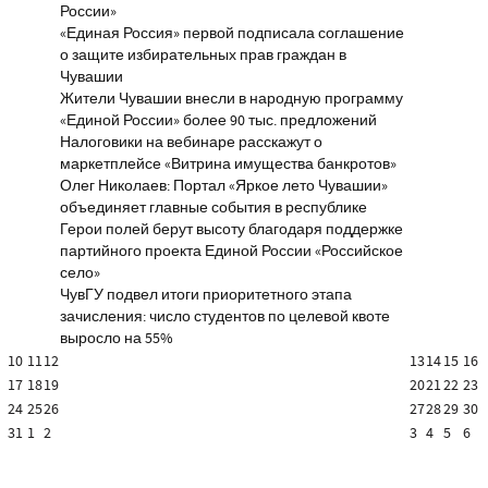
России»
«Единая Россия» первой подписала соглашение
о защите избирательных прав граждан в
Чувашии
Жители Чувашии внесли в народную программу
«Единой России» более 90 тыс. предложений
Налоговики на вебинаре расскажут о
маркетплейсе «Витрина имущества банкротов»
Олег Николаев: Портал «Яркое лето Чувашии»
объединяет главные события в республике
Герои полей берут высоту благодаря поддержке
партийного проекта Единой России «Российское
село»
ЧувГУ подвел итоги приоритетного этапа
зачисления: число студентов по целевой квоте
выросло на 55%
10
11
12
13
14
15
16
17
18
19
20
21
22
23
24
25
26
27
28
29
30
31
1
2
3
4
5
6