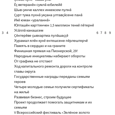
Ĕç ветеранĕн сумлă юбилейĕ
Шыв çинче каллех инкексем пулнă
Çурт тума пухнă укçана ултавçăсене панă
Икĕ юман «ураланнă»
Юлташĕн карттинчен 1,5 миллион тенкĕ пĕтернĕ
Усăллă канашсем
3
4
6
7
8
9
Çĕнтерĕве çывхартма пулăшаççĕ
Хурамал ялĕн кунĕ ентешсене пĕрлештерчĕ
Память в сердцах и на граните
Финишная прямая на Пионерской, 29!
Народные инициативы набирают обороты
От графика не отстают
Ход капитального ремонта дороги на контроле
главы округа
Государственные награды переданы семьям
героев
Четыре молодые семьи получили сертификаты
на жильё
Развивая бизнес, строим будущее
Проект продолжает помогать защитникам и их
семьям
V Всероссийский фестиваль «Зелёное золото