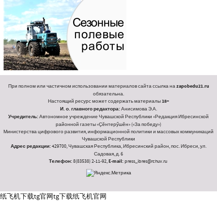
При полном или частичном использовании материалов сайта ссылка на
zapobedu21.ru
обязательна.
Настоящий ресурс может содержать материалы
18+
И. о. главного редактора:
Анисимова Э.А.
Учредитель:
Автономное учреждение Чувашской Республики «Редакция Ибресинской
районной газеты «Ҫӗнтерӳшӗн» («За победу»)
Министерства цифрового развития, информационной политики и массовых коммуникаций
Чувашской Республики
Адрес редакции:
429700, Чувашская Республика, Ибресинский район, пос. Ибреси, ул.
Садовая, д. 6
Телефон:
8(83538) 2-11-92,
E-mail:
press_ibres@rchuv.ru
纸飞机下载
tg官网
tg下载
纸飞机官网