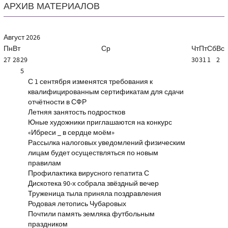
АРХИВ МАТЕРИАЛОВ
Август
2026
Пн
Вт
Ср
Чт
Пт
Сб
Вс
27
28
29
30
31
1
2
5
С 1 сентября изменятся требования к
квалифицированным сертификатам для сдачи
отчётности в СФР
Летняя занятость подростков
Юные художники приглашаются на конкурс
«Ибреси _ в сердце моём»
Рассылка налоговых уведомлений физическим
лицам будет осуществляться по новым
правилам
Профилактика вирусного гепатита С
Дискотека 90-х собрала звёздный вечер
Труженица тыла приняла поздравления
Родовая летопись Чубаровых
Почтили память земляка футбольным
праздником