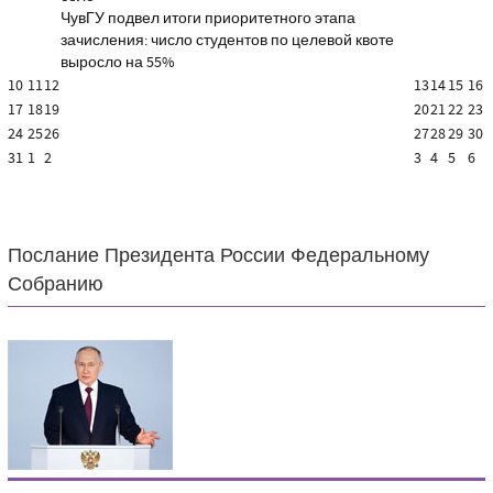
ЧувГУ подвел итоги приоритетного этапа
зачисления: число студентов по целевой квоте
выросло на 55%
10
11
12
13
14
15
16
17
18
19
20
21
22
23
24
25
26
27
28
29
30
31
1
2
3
4
5
6
Послание Президента России Федеральному
Собранию