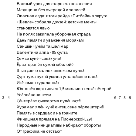
Важный урок для старшего поколения
Медицина без очередей и записей
Опасная езда: итоги рейда «Питбайк» в округе
«Шевле» собрала друзей: детские мечты
становятся явью
На полях закипела уборочная страда
Дань памяти и уважения морякам
Саншăн чунăм та шел мар
Валентина аппа - 85 çулта
Çемье кунĕ - савăк уяв!
Ĕç ветеранĕн сумлă юбилейĕ
Шыв çинче каллех инкексем пулнă
Çурт тума пухнă укçана ултавçăсене панă
Икĕ юман «ураланнă»
Юлташĕн карттинчен 1,5 миллион тенкĕ пĕтернĕ
Усăллă канашсем
3
4
6
7
8
9
Çĕнтерĕве çывхартма пулăшаççĕ
Хурамал ялĕн кунĕ ентешсене пĕрлештерчĕ
Память в сердцах и на граните
Финишная прямая на Пионерской, 29!
Народные инициативы набирают обороты
От графика не отстают