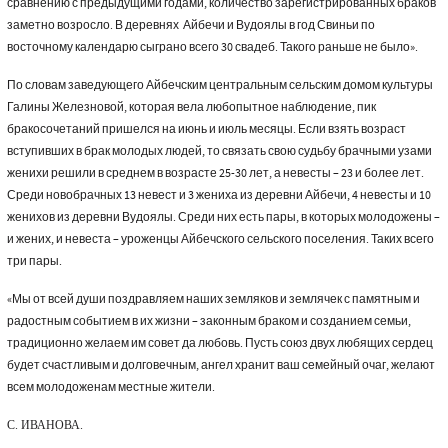
сравнению с предыдущими годами, количество зарегистрированных браков
заметно возросло. В деревнях Айбечи и Вудоялы в год Свиньи по
восточному календарю сыграно всего 30 свадеб. Такого раньше не было».
По словам заведующего Айбечским центральным сельским домом культуры
Галины Железновой, которая вела любопытное наблюдение, пик
бракосочетаний пришелся на июнь и июль месяцы. Если взять возраст
вступивших в брак молодых людей, то связать свою судьбу брачными узами
женихи решили в среднем в возрасте 25-30 лет, а невесты – 23 и более лет.
Среди новобрачных 13 невест и 3 жениха из деревни Айбечи, 4 невесты и 10
женихов из деревни Вудоялы. Среди них есть пары, в которых молодожены –
и жених, и невеста – уроженцы Айбечского сельского поселения. Таких всего
три пары.
«Мы от всей души поздравляем наших земляков и землячек с памятным и
радостным событием в их жизни – законным браком и созданием семьи,
традиционно желаем им совет да любовь. Пусть союз двух любящих сердец
будет счастливым и долговечным, ангел хранит ваш семейный очаг, желают
всем молодоженам местные жители.
С. ИВАНОВА.