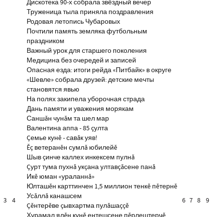
Дискотека 90-х собрала звёздный вечер
Труженица тыла приняла поздравления
Родовая летопись Чубаровых
Почтили память земляка футбольным
праздником
Важный урок для старшего поколения
Медицина без очередей и записей
Опасная езда: итоги рейда «Питбайк» в округе
«Шевле» собрала друзей: детские мечты
становятся явью
На полях закипела уборочная страда
Дань памяти и уважения морякам
Саншăн чунăм та шел мар
Валентина аппа - 85 çулта
Çемье кунĕ - савăк уяв!
Ĕç ветеранĕн сумлă юбилейĕ
Шыв çинче каллех инкексем пулнă
Çурт тума пухнă укçана ултавçăсене панă
Икĕ юман «ураланнă»
Юлташĕн карттинчен 1,5 миллион тенкĕ пĕтернĕ
Усăллă канашсем
3
4
6
7
8
9
Çĕнтерĕве çывхартма пулăшаççĕ
Хурамал ялĕн кунĕ ентешсене пĕрлештерчĕ