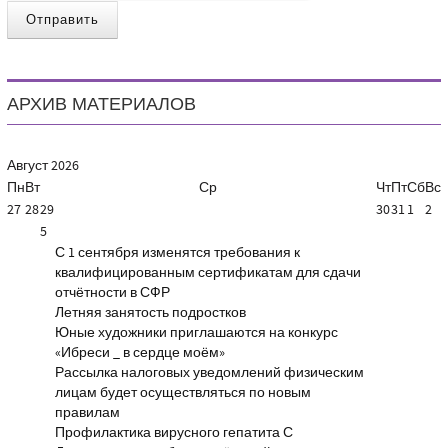
Отправить
АРХИВ МАТЕРИАЛОВ
Август
2026
Пн
Вт
Ср
Чт
Пт
Сб
Вс
27
28
29
30
31
1
2
5
С 1 сентября изменятся требования к
квалифицированным сертификатам для сдачи
отчётности в СФР
Летняя занятость подростков
Юные художники приглашаются на конкурс
«Ибреси _ в сердце моём»
Рассылка налоговых уведомлений физическим
лицам будет осуществляться по новым
правилам
Профилактика вирусного гепатита С