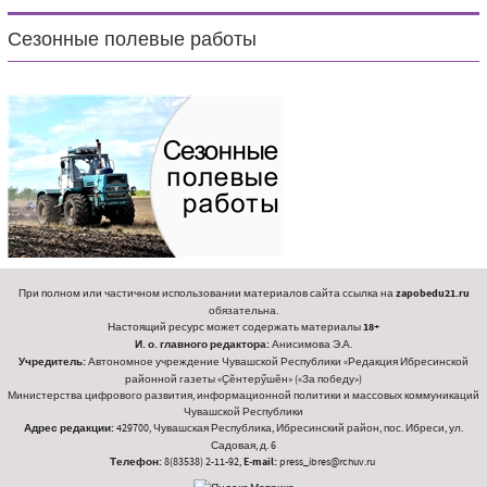
Сезонные полевые работы
При полном или частичном использовании материалов сайта ссылка на
zapobedu21.ru
обязательна.
Настоящий ресурс может содержать материалы
18+
И. о. главного редактора:
Анисимова Э.А.
Учредитель:
Автономное учреждение Чувашской Республики «Редакция Ибресинской
районной газеты «Ҫӗнтерӳшӗн» («За победу»)
Министерства цифрового развития, информационной политики и массовых коммуникаций
Чувашской Республики
Адрес редакции:
429700, Чувашская Республика, Ибресинский район, пос. Ибреси, ул.
Садовая, д. 6
Телефон:
8(83538) 2-11-92,
E-mail:
press_ibres@rchuv.ru