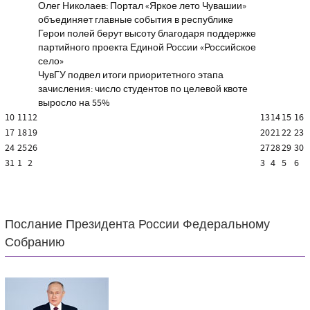
Олег Николаев: Портал «Яркое лето Чувашии»
объединяет главные события в республике
Герои полей берут высоту благодаря поддержке
партийного проекта Единой России «Российское
село»
ЧувГУ подвел итоги приоритетного этапа
зачисления: число студентов по целевой квоте
выросло на 55%
10
11
12
13
14
15
16
17
18
19
20
21
22
23
24
25
26
27
28
29
30
31
1
2
3
4
5
6
Послание Президента России Федеральному
Собранию