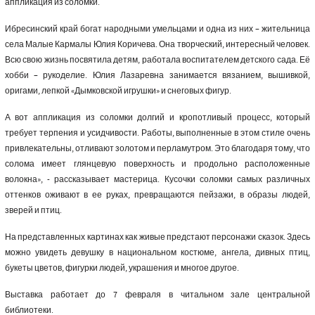
аппликация из соломки.
Ибресинский край богат народными умельцами и одна из них – жительница
села Малые Кармалы Юлия Коричева. Она творческий, интересный человек.
Всю свою жизнь посвятила детям, работала воспитателем детского сада. Её
хобби – рукоделие. Юлия Лазаревна занимается вязанием, вышивкой,
оригами, лепкой «Дымковской игрушки» и снеговых фигур.
А вот аппликация из соломки долгий и кропотливый процесс, который
требует терпения и усидчивости. Работы, выполненные в этом стиле очень
привлекательны, отливают золотом и перламутром. Это благодаря тому, что
солома имеет глянцевую поверхность и продольно расположенные
волокна», - рассказывает мастерица. Кусочки соломки самых различных
оттенков оживают в ее руках, превращаются пейзажи, в образы людей,
зверей и птиц.
На представленных картинах как живые предстают персонажи сказок. Здесь
можно увидеть девушку в национальном костюме, ангела, дивных птиц,
букеты цветов, фигурки людей, украшения и многое другое.
Выставка работает до 7 февраля в читальном зале центральной
библиотеки.