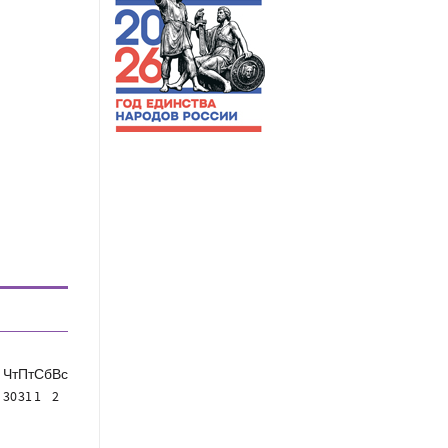
Чт
Пт
Сб
Вс
30
31
1
2