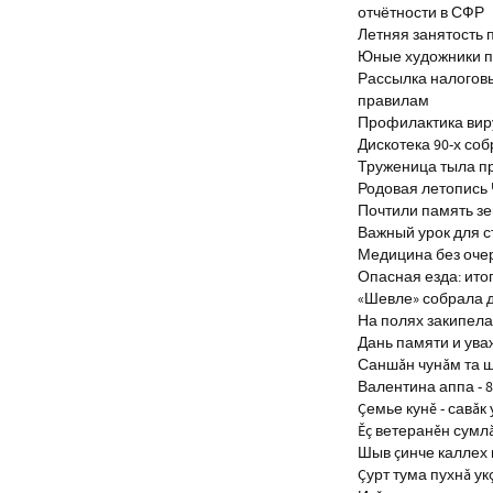
отчётности в СФР
Летняя занятость 
Юные художники п
Рассылка налогов
правилам
Профилактика виру
Дискотека 90-х со
Труженица тыла п
Родовая летопись
Почтили память з
Важный урок для 
Медицина без оче
Опасная езда: итог
«Шевле» собрала д
На полях закипела
Дань памяти и ув
Саншăн чунăм та 
Валентина аппа - 8
Çемье кунĕ - савăк 
Ĕç ветеранĕн сумл
Шыв çинче каллех 
Çурт тума пухнă ук