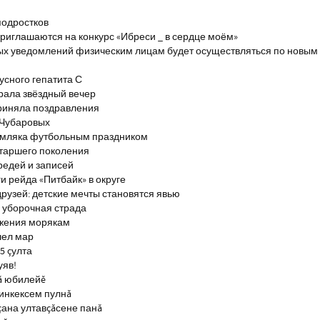
подростков
риглашаются на конкурс «Ибреси _ в сердце моём»
ых уведомлений физическим лицам будет осуществляться по новым
сного гепатита С
брала звёздный вечер
риняла поздравления
 Чубаровых
емляка футбольным праздником
старшего поколения
редей и записей
и рейда «Питбайк» в округе
рузей: детские мечты становятся явью
 уборочная страда
ажения морякам
шел мар
5 çулта
уяв!
ă юбилейĕ
инкексем пулнă
çана ултавçăсене панă