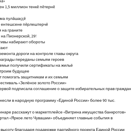
нă»
н 1,5 миллион тенкĕ пĕтернĕ
тма пулăшаççĕ
ĕ ентешсене пĕрлештерчĕ
и на граните
на Пионерской, 29!
тивы набирают обороты
тают
ремонта дороги на контроле главы округа
награды переданы семьям героев
емьи получили сертификаты на жильё
строим будущее
т помогать защитникам и их семьям
естиваль «Зелёное золото России»
первой подписала соглашение о защите избирательных прав гражда
если в народную программу «Единой России» более 90 тыс.
инаре расскажут о маркетплейсе «Витрина имущества банкротов»
ртал «Яркое лето Чувашии» объединяет главные события в
 высоту благодаря поддержке партийного проекта Единой России