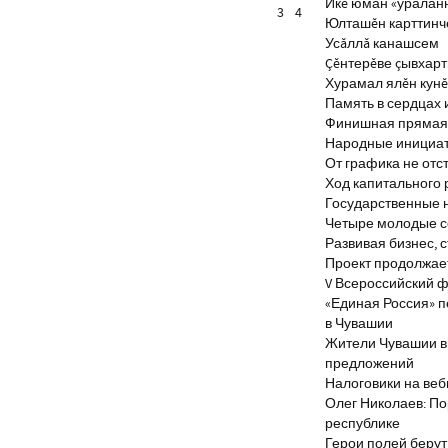
Икĕ юман «уралан
3
4
Юлташĕн карттинче
Усăллă канашсем
Çĕнтерĕве çывхар
Хурамал ялĕн кун
Память в сердцах 
Финишная прямая 
Народные инициа
От графика не отс
Ход капитального 
Государственные 
Четыре молодые с
Развивая бизнес, 
Проект продолжае
V Всероссийский ф
«Единая Россия» 
в Чувашии
Жители Чувашии вн
предложений
Налоговики на веб
Олег Николаев: По
республике
Герои полей берут