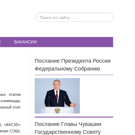
ПОИСК
ПО
САЙТУ...
С
ВАКАНСИИ
Послание Президента России
Федеральному Собранию
ных этапов
й олимпиады
альный этап
Послание Главы Чувашии
), «ВАС3D»
вская СОШ),
Государственному Совету