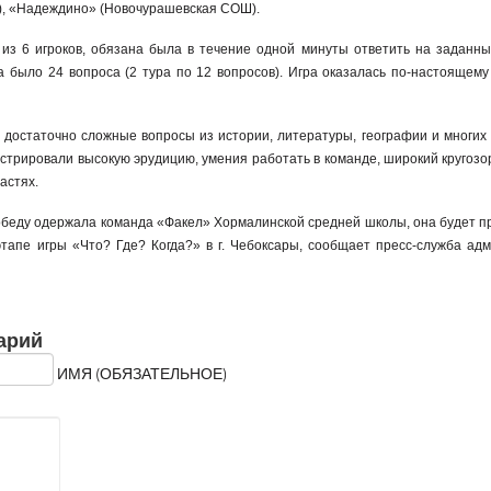
), «Надеждино» (Новочурашевская СОШ).
из 6 игроков, обязана была в течение одной минуты ответить на заданны
а было 24 вопроса (2 тура по 12 вопросов). Игра оказалась по-настоящему
остаточно сложные вопросы из истории, литературы, географии и многих 
стрировали высокую эрудицию, умения работать в команде, широкий кругозо
астях.
победу одержала команда «Факел» Хормалинской средней школы, она будет п
тапе игры «Что? Где? Когда?» в г. Чебоксары, сообщает пресс-служба ад
арий
ИМЯ (ОБЯЗАТЕЛЬНОЕ)