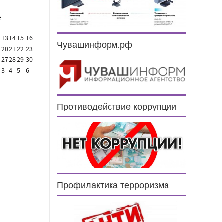
е
13
14
15
16
Чувашинформ.рф
20
21
22
23
27
28
29
30
3
4
5
6
Противодействие коррупции
Профилактика терроризма