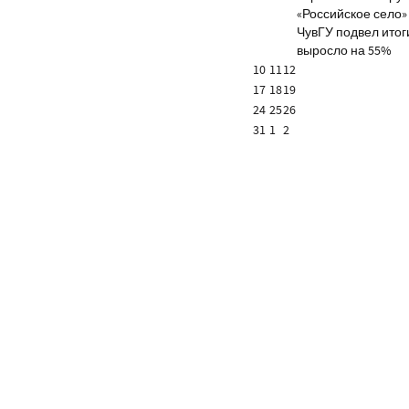
«Российское село»
ЧувГУ подвел итог
выросло на 55%
10
11
12
17
18
19
24
25
26
31
1
2