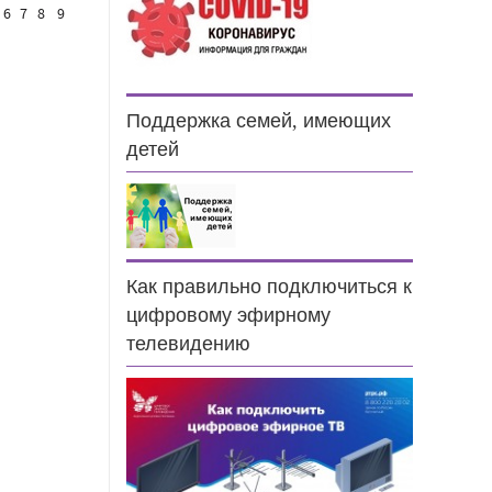
6
7
8
9
Поддержка семей, имеющих
детей
Как правильно подключиться к
цифровому эфирному
н
телевидению