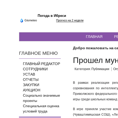
Погода в Ибреси
Gismeteo
Прогноз на 2 недели
ГЛАВНАЯ
Р
Добро пожаловать на са
ГЛАВНОЕ МЕНЮ
Прошел мун
ГЛАВНЫЙ РЕДАКТОР
СОТРУДНИКИ
Категория:
Публикации
Опу
УСТАВ
ОТЧЕТЫ
В рамках реализации рег
ЗАКУПКИ
соревнования по интеллект
АУКЦИОН
Приволжского федерального 
Социально значимые
игры среди школьных команд 
проекты
Специальная оценка
В игре приняли участие к
условий труда
(Чуваштимяшская СОШ), «Ле