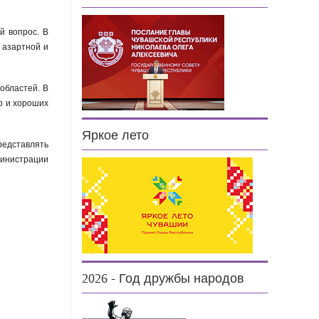
й вопрос. В
 азартной и
областей. В
р и хороших
Яркое лето
редставлять
министрации
2026 - Год дружбы народов