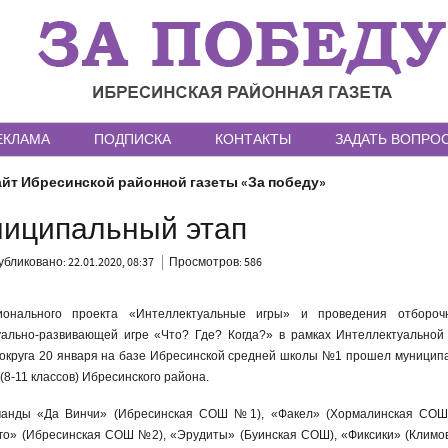
ЕКЛАМА
ПОДПИСКА
КОНТАКТЫ
ЗАДАТЬ ВОПРО
йт Ибресинской районной газеты «За победу»
иципальный этап
бликовано: 22.01.2020, 08:37
Просмотров: 586
ионального проекта «Интеллектуальные игры» и проведения отбороч
уально-развивающей игре «Что? Где? Когда?» в рамках Интеллектуально
округа 20 января на базе Ибресинской средней школы №1 прошел муницип
(8-11 классов) Ибресинского района.
оманды «Да Винчи» (Ибресинская СОШ №1), «Факел» (Хормалинская СОШ
го» (Ибресинская СОШ №2), «Эрудиты» (Буинская СОШ), «Фиксики» (Климо