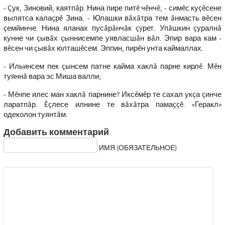
- Çук, Зиновий, каятпăр. Нина пире питĕ чĕнчĕ, - симĕс куçĕсене
вылятса калаçрĕ Зина. - Юлашки вăхăтра тем ăнмасть вĕсен
çемйинче. Нина яланах пусăрăнчăк çÿрет. Упăшкин çуралнă
кунне чи çывăх çыннисемпе уявласшăн вăл. Эпир вара кам -
вĕсен чи çывăх юлташĕсем. Эппин, пирĕн унта каймаллах.
- Ильинсем пек çынсем патне кайма хаклă парне кирлĕ. Мĕн
туяннă вара эс Миша валли;
- Мĕнпе илес ман хаклă парнине? Иксĕмĕр те сахал укçа çинче
ларатпăр. Ĕçлесе илнине те вăхăтра памаççĕ. «Геракл»
одеколон туянтăм.
Добавить комментарий
ИМЯ (ОБЯЗАТЕЛЬНОЕ)