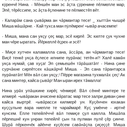
кÿренчĕ Нина. - Мĕншĕн ман эс ăçта çÿренине пĕлмелле мар;
Эпĕ, тĕрĕссипе, эс ăçта ĕçленине те пĕлместĕп вĕт.
- Каларăм сана çывăрма ан чăрмантар тесе! _ хыттăн чышрĕ
Миша мăшăрне. - Кай тухса ман пÿлĕмрен! +ывăр ачасемпе!
- Миша, мана сан укçу çеç мар, эсĕ кирлĕ. Эс килте çук чухне
ман чĕре ыратать. Йĕркеллĕ ĕçрех-и эсĕ?
- Миçе хутчен каламалла сана, ăссăра, ан чăрмантар тесе!
Виçĕ тенкĕ укçа ĕçлесе илнипе пурăнас тетĕн-и?! Халĕ камăн
укçа нумай, çав хуçа! Эп çемьешĕн тăрăшатăп! - Нина çине
сурчăкне сирпĕтсех кăшкăрчĕ Миша. - Эп сана тăрантарса
пурăнатăп! Мĕн вăл сан укçу;! Пĕрре магазина тухмалăх çеç! Ак
сана минтер, кайса çывăр! Ман ыран ирех тăмалла!
Нина урăх упăшкине хирĕç чĕнмерĕ. Вăл сĕннĕ минтере те
илмерĕ. +ывăракан ачисене вăратас мар тесе залри диван çине
кайса выртрĕ. +ывăрасси килмерĕ ун. Куçĕнчен юхакан
куççульне вара ниепле те чараймарĕ. Куç умĕнче - иртнĕ
кунсем. Епле телейлĕччĕ вăл темиçе çул каялла. Мишăпа
пĕрлешнĕ кун унран телейлĕ çын та пулман пулĕ çĕр çинче.
Шурă пĕркенчĕк айĕнче куçĕсем савăнăçпа çиçеççĕ. Миша