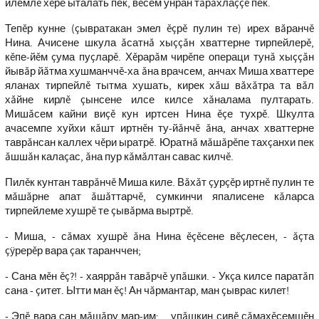
илемлĕ хĕре ыталать пек, вĕсем унран тăрăхлаççĕ пек.
Тепĕр кунне (çывратакан эмел ĕçрĕ пулин те) ирех вăранчĕ
Нина. Ачисене шкула ăсатнă хыççăн хваттерне тирпейлерĕ,
кĕпе-йĕм çума пуçларĕ. Хĕрарăм чирĕпе операци тунă хыççăн
йывăр йăтма хушманччĕ-ха ăна врачсем, анчах Миша хваттере
яланах тирпейлĕ тытма хушать, кирек хăш вăхăтра та вăл
хăйне кирлĕ çынсене илсе килсе хăналама пултарать.
Мишăсем кайни виçĕ кун иртсен Нина ĕçе тухрĕ. Шкулта
ачасемпе хуйхи кăшт иртнĕн ту-йăнчĕ ăна, анчах хваттерне
таврăнсан каллех чĕри ыратрĕ. Юратнă мăшăрĕпе тахçанхи пек
ăшшăн калаçас, ăна пур кăмăлтан савас килчĕ.
Пилĕк кунтан таврăнчĕ Миша киле. Вăхăт çурçĕр иртнĕ пулин те
мăшăрне апат ăшăттарчĕ, сумкинчи япалисене кăларса
тирпейлеме хушрĕ те çывăрма выртрĕ.
- Миша, - сăмах хушрĕ ăна Нина ĕçĕсене вĕçлесен, - ăçта
çÿрерĕр вара çак таранччен;
- Сана мĕн ĕç?! - хаяррăн тавăрчĕ упăшки. - Укçа килсе паратăп
сана - çитет. Ытти ман ĕç! Ан чăрмантар, ман çыврас килет!
- Эпĕ вара сан мăшăру мар-им; _ упăшкин сивĕ сăмахĕсемшĕн