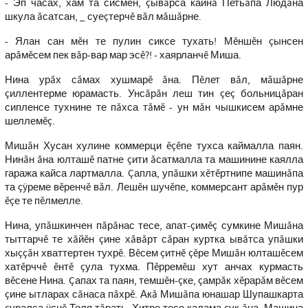
- Эп часах, хам та сисмен, çывăрса кайнă Петьăпа Людăна
шкула ăсатсан, _ суеçтерчĕ вăл мăшăрне.
- Ялан сан мĕн те пулин сиксе тухать! Мĕншĕн çынсен
арăмĕсем пек вăр-вар мар эсĕ?! - хаярланчĕ Миша.
Нина урăх сăмах хушмарĕ ăна. Пĕлет вăл, мăшăрне
çиллентерме юрамасть. Унсăрăн леш тин çеç больницăран
сипленсе тухнине те пăхса тăмĕ - ун мăн чышкисем арăмне
шеллемĕç.
Мишăн Хусан хулине коммерци ĕçĕпе тухса каймалла паян.
Нинăн ăна юлташĕ патне çити ăсатмалла та машинине каялла
гаража кайса лартмалла. Çапла, упăшки хĕтĕртнипе машинăпа
та çÿреме вĕренчĕ вăл. Лешĕн шучĕпе, коммерсант арăмĕн пур
ĕçе те пĕлмелле.
Нина, упăшкинчен пăрăнас тесе, апат-çимĕç сумкине Мишăна
тыттарчĕ те хăйĕн çине хăвăрт сăран куртка ывăтса упăшки
хыççăн хваттертен тухрĕ. Вĕсем çитнĕ çĕре Мишăн юлташĕсем
хатĕрччĕ ĕнтĕ çула тухма. Пĕрремĕш хут анчах курмасть
вĕсене Нина. Çапах та паян, темшĕн-çке, çамрăк хĕрарăм вĕсем
çине ытларах сăнаса пăхрĕ. Акă Мишăпа юнашар Шупашкарта