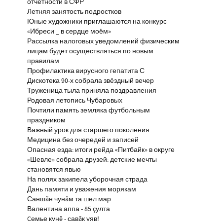
отчётности в СФР
Летняя занятость подростков
Юные художники приглашаются на конкурс
«Ибреси _ в сердце моём»
Рассылка налоговых уведомлений физическим
лицам будет осуществляться по новым
правилам
Профилактика вирусного гепатита С
Дискотека 90-х собрала звёздный вечер
Труженица тыла приняла поздравления
Родовая летопись Чубаровых
Почтили память земляка футбольным
праздником
Важный урок для старшего поколения
Медицина без очередей и записей
Опасная езда: итоги рейда «Питбайк» в округе
«Шевле» собрала друзей: детские мечты
становятся явью
На полях закипела уборочная страда
Дань памяти и уважения морякам
Саншăн чунăм та шел мар
Валентина аппа - 85 çулта
Çемье кунĕ - савăк уяв!