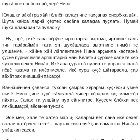
шухăшне сасăпах вĕçлерĕ Нина.
Юлашки вăхăтра хăй тĕллĕн калаçнине тахçанах сисрĕ-ха вăл.
Шута кайса ларнă çĕртех сасăпа калаçма пуçлать. Нумай
шухăшланăран та пулас ку.
- Ну, юрĕ, çитĕ сана чĕрÿне ыраттарса выртма, иртнине халь
тин тавăраймăн тата эп шухăшласа выртнипе нимĕн те
улшăнмĕ, - хăйне хăй лăплантарчĕ Нина арçынла кастарнă
çÿçне пÿрнисемпе арпаштарнă май. Кĕлетки-çурăмĕ халĕ те хĕр
чухнехи пекех Нинăн. Икĕ ача çуратнă пулин те упранса юлнă
пĕвĕ такама та илĕртмелле. Икĕ хура куçĕ шăтарасла, çав
вăхăтрах ачашшăн пăхаççĕ.
Ваннăйĕнчен çăвăнса тухсан çамрăк хĕрарăм куçкĕски умне
пычĕ. Нина çине тÿрĕ сăмсаллă чипер хĕрарам куç илмесĕр
пăхать. Çапах та улшăну пур сăн-питре. Куçсем ĕлĕкхи пек
ялкăшмаççĕ, вĕсенче тунсăх.
- Эсĕ мĕн, халĕ те хатĕр мар-и; Каларăм вĕт сана икĕ сехет
валли хатĕрлен тесе! - шартах сиктерчĕ çав самантра Нинăна
упăшкин сасси.