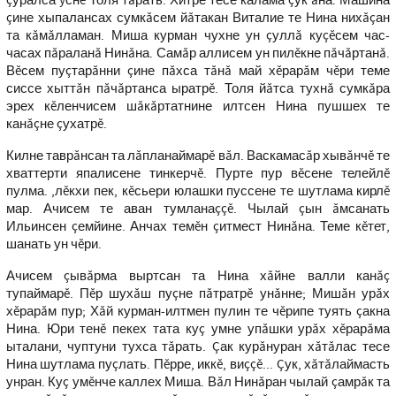
çуралса ÿснĕ Толя тăрать. Хитре тесе калама çук ăна. Машина
çине хыпалансах сумкăсем йăтакан Виталие те Нина нихăçан
та кăмăлламан. Миша курман чухне ун çуллă куçĕсем час-
часах пăраланă Нинăна. Самăр аллисем ун пилĕкне пăчăртанă.
Вĕсем пуçтарăнни çине пăхса тăнă май хĕрарăм чĕри теме
сиссе хыттăн пăчăртанса ыратрĕ. Толя йăтса тухнă сумкăра
эрех кĕленчисем шăкăртатнине илтсен Нина пушшех те
канăçне çухатрĕ.
Килне таврăнсан та лăпланаймарĕ вăл. Васкамасăр хывăнчĕ те
хваттерти япалисене тинкерчĕ. Пурте пур вĕсене телейлĕ
пулма. ,лĕкхи пек, кĕсьери юлашки пуссене те шутлама кирлĕ
мар. Ачисем те аван тумланаççĕ. Чылай çын ăмсанать
Ильинсен çемйине. Анчах темĕн çитмест Нинăна. Теме кĕтет,
шанать ун чĕри.
Ачисем çывăрма выртсан та Нина хăйне валли канăç
тупаймарĕ. Пĕр шухăш пуçне пăтратрĕ унăнне; Мишăн урăх
хĕрарăм пур; Хăй курман-илтмен пулин те чĕрипе туять çакна
Нина. Юри тенĕ пекех тата куç умне упăшки урăх хĕрарăма
ыталани, чуптуни тухса тăрать. Çак курăнуран хăтăлас тесе
Нина шутлама пуçлать. Пĕрре, иккĕ, виççĕ... Çук, хăтăлаймасть
унран. Куç умĕнче каллех Миша. Вăл Нинăран чылай çамрăк та