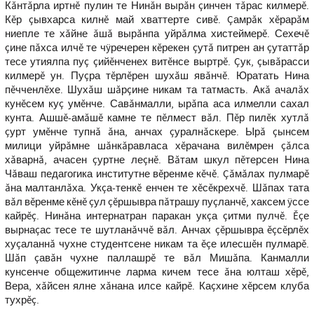
Кăнтăрла иртнĕ пулин те Нинăн вырăн çинчен тăрас килмерĕ.
Кĕр çывхарса килнĕ май хваттерте сивĕ. Çамрăк хĕрарăм
ниепле те хăйне ăшă вырăнпа уйрăлма хистеймерĕ. Сехечĕ
çине пăхса илчĕ те чÿречерен кĕрекен çутă питрен ан çутаттăр
тесе утиялпа пуç çийĕнченех витĕнсе выртрĕ. Çук, çывăрасси
килмерĕ ун. Пуçра тĕрлĕрен шухăш явăнчĕ. Юратать Нина
пĕчченлĕхе. Шухăш шăрçине никам та татмасть. Акă ачалăх
кунĕсем куç умĕнче. Савăнмалли, ырăпа аса илмелли сахал
кунта. Ашшĕ-амăшĕ камне те пĕлмест вăл. Пĕр пилĕк хутлă
çурт умĕнче тупнă ăна, анчах çуралнăскере. Ырă çынсем
милици уйрăмне шăнкăравласа хĕрачана вилĕмрен çăлса
хăварнă, ачасен çуртне леçнĕ. Вăтам шкул пĕтерсен Нина
Чăваш педагогика институтне вĕренме кĕчĕ. Çăмăлах пулмарĕ
ăна малтанлăха. Укçа-тенкĕ енчен те хĕсĕкрехчĕ. Шăпах тата
вăл вĕренме кĕнĕ çул çĕршывра пăтрашу пуçланчĕ, хаксем ÿссе
кайрĕç. Нинăна интернатран паракан укçа çитми пулчĕ. Ĕçе
вырнаçас тесе те шутланăччĕ вăл. Анчах çĕршывра ĕçсĕрлĕх
хуçаланнă чухне студентсене никам та ĕçе илесшĕн пулмарĕ.
Шăп çавăн чухне паллашрĕ те вăл Мишăпа. Канмалли
кунсенче общежитинче ларма кичем тесе ăна юлташ хĕрĕ,
Вера, хăйсен ялне хăнана илсе кайрĕ. Каçхине хĕрсем клуба
тухрĕç.