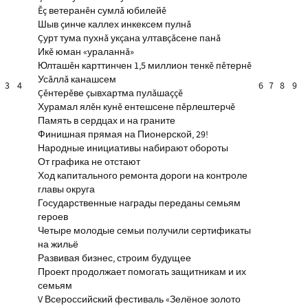
Ĕç ветеранĕн сумлă юбилейĕ
Шыв çинче каллех инкексем пулнă
Çурт тума пухнă укçана ултавçăсене панă
Икĕ юман «ураланнă»
Юлташĕн карттинчен 1,5 миллион тенкĕ пĕтернĕ
Усăллă канашсем
3
4
6
7
8
9
Çĕнтерĕве çывхартма пулăшаççĕ
Хурамал ялĕн кунĕ ентешсене пĕрлештерчĕ
Память в сердцах и на граните
Финишная прямая на Пионерской, 29!
Народные инициативы набирают обороты
От графика не отстают
Ход капитального ремонта дороги на контроле
главы округа
Государственные награды переданы семьям
героев
Четыре молодые семьи получили сертификаты
на жильё
Развивая бизнес, строим будущее
Проект продолжает помогать защитникам и их
семьям
V Всероссийский фестиваль «Зелёное золото