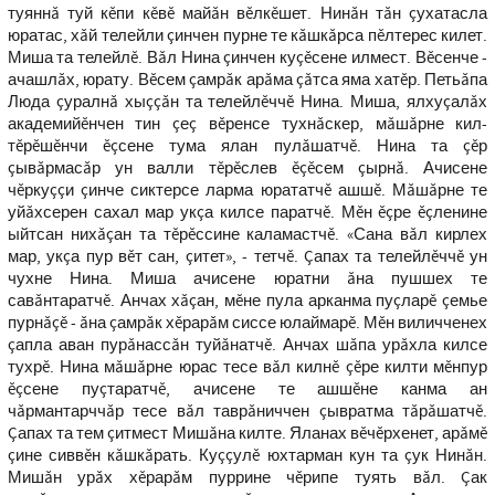
туяннă туй кĕпи кĕвĕ майăн вĕлкĕшет. Нинăн тăн çухатасла
юратас, хăй телейли çинчен пурне те кăшкăрса пĕлтерес килет.
Миша та телейлĕ. Вăл Нина çинчен куçĕсене илмест. Вĕсенче -
ачашлăх, юрату. Вĕсем çамрăк арăма çăтса яма хатĕр. Петьăпа
Люда çуралнă хыççăн та телейлĕччĕ Нина. Миша, ялхуçалăх
академийĕнчен тин çеç вĕренсе тухнăскер, мăшăрне кил-
тĕрĕшĕнчи ĕçсене тума ялан пулăшатчĕ. Нина та çĕр
çывăрмасăр ун валли тĕрĕслев ĕçĕсем çырнă. Ачисене
чĕркуççи çинче сиктерсе ларма юрататчĕ ашшĕ. Мăшăрне те
уйăхсерен сахал мар укçа килсе паратчĕ. Мĕн ĕçре ĕçленине
ыйтсан нихăçан та тĕрĕссине каламастчĕ. «Сана вăл кирлех
мар, укçа пур вĕт сан, çитет», - тетчĕ. Çапах та телейлĕччĕ ун
чухне Нина. Миша ачисене юратни ăна пушшех те
савăнтаратчĕ. Анчах хăçан, мĕне пула арканма пуçларĕ çемье
пурнăçĕ - ăна çамрăк хĕрарăм сиссе юлаймарĕ. Мĕн виличченех
çапла аван пурăнассăн туйăнатчĕ. Анчах шăпа урăхла килсе
тухрĕ. Нина мăшăрне юрас тесе вăл килнĕ çĕре килти мĕнпур
ĕçсене пуçтаратчĕ, ачисене те ашшĕне канма ан
чăрмантарччăр тесе вăл таврăниччен çывратма тăрăшатчĕ.
Çапах та тем çитмест Мишăна килте. Яланах вĕчĕрхенет, арăмĕ
çине сиввĕн кăшкăрать. Куççулĕ юхтарман кун та çук Нинăн.
Мишăн урăх хĕрарăм пуррине чĕрипе туять вăл. Çак