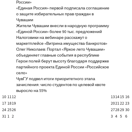
России»
«Единая Россия» первой подписала соглашение
о защите избирательных прав граждан в
Чувашии
Жители Чувашии внесли в народную программу
«Единой России» более 90 тыс. предложений
Налоговики на вебинаре расскажут о
маркетплейсе «Витрина имущества банкротов»
Олег Николаев: Портал «Яркое лето Чувашии»
объединяет главные события в республике
Герои полей берут высоту благодаря поддержке
партийного проекта Единой России «Российское
село»
ЧувГУ подвел итоги приоритетного этапа
зачисления: число студентов по целевой квоте
выросло на 55%
10
11
12
13
14
15
16
17
18
19
20
21
22
23
24
25
26
27
28
29
30
31
1
2
3
4
5
6