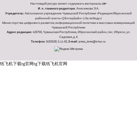
Настоящий ресурс может содержать материалы
18+
И. о. главного редактора:
Анисимова Э.А.
Учредитель:
Автономное учреждение Чувашской Республики «Редакция Ибресинской
районной газеты «Ҫӗнтерӳшӗн» («За победу»)
Министерства цифрового развития, информационной политики и массовых коммуникаций
Чувашской Республики
Адрес редакции:
429700, Чувашская Республика, Ибресинский район, пос. Ибреси, ул.
Садовая, д. 6
Телефон:
8(83538) 2-11-92,
E-mail:
press_ibres@rchuv.ru
纸飞机下载
tg官网
tg下载
纸飞机官网