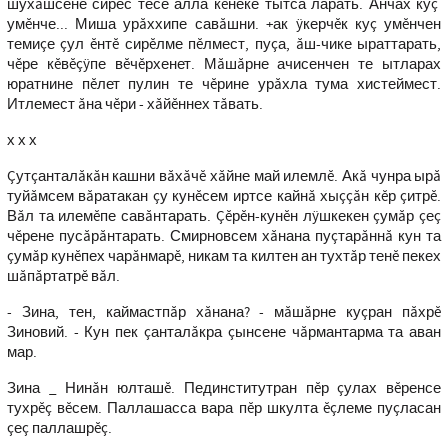
шухăшсене сирес тесе алла кĕнеке тытса ларать. Анчах куç
умĕнче... Миша урăххипе савăшни. +ак ÿкерчĕк куç умĕнчен
темиçе çул ĕнтĕ сирĕлме пĕлмест, пуçа, ăш-чике ыраттарать,
чĕре кĕвĕçÿпе вĕчĕрхенет. Мăшăрне ачисенчен те ытларах
юратнине пĕлет пулин те чĕрине урăхла тума хистеймест.
Итлемест ăна чĕри - хăйĕннех тăвать.
х х х
Çутçанталăкăн кашни вăхăчĕ хăйне май илемлĕ. Акă чунра ырă
туйăмсем вăратакан çу кунĕсем иртсе кайнă хыççăн кĕр çитрĕ.
Вăл та илемĕпе савăнтарать. Çĕрĕн-кунĕн лÿшкекен çумăр çеç
чĕрене пусăрăнтарать. Смирновсем хăнана пуçтарăннă кун та
çумăр кунĕпех чарăнмарĕ, никам та килтен ан тухтăр тенĕ пекех
шăпăртатрĕ вăл.
- Зина, тен, каймастпăр хăнана? - мăшăрне куçран пăхрĕ
Зиновий. - Кун пек çанталăкра çынсене чăрмантарма та аван
мар.
Зина _ Нинăн юлташĕ. Пединститутран пĕр çулах вĕренсе
тухрĕç вĕсем. Паллашасса вара пĕр шкулта ĕçлеме пуçласан
çеç паллашрĕç.