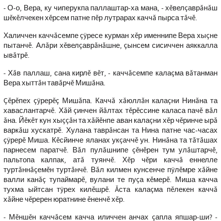
- О-о, Вера, ку чиперукпа паллаштар-ха мана, - хĕвелçаврăнăш
шĕкĕлчекен хĕрсем патне пĕр лутрарах каччă пырса тăчĕ.
Халиччен каччăсемпе çÿресе курман хĕр именнипе Вера хыçне
пытанчĕ. Алăри хĕвелçаврăнăшне, çынсем сисиччен аяккалла
ывăтрĕ.
- Хăв паллаш, сана кирлĕ вĕт, - каччăсемпе калаçма вăтанман
Вера хыттăн тавăрчĕ Мишăна.
Çĕрĕпех çÿрерĕç Мишăпа. Каччă хăюллăн калаçни Нинăна та
хаваслантарчĕ. Хăй çинчен йăлтах тĕрĕссине каласа пачĕ вăл
ăна. Йĕкĕт кун хыççăн та хăйĕнпе аван калаçни хĕр чĕринче ырă
варкăш хускатрĕ. Хулана таврăнсан та Нина патне час-часах
çÿрерĕ Миша. Кĕсйинче яланах укçаччĕ ун. Нинăна та тăтăшах
парнесем паратчĕ. Вăл пулăшнипе çĕнĕрен тум улăштарчĕ,
пальтопа калпак, атă туянчĕ. Хĕр чĕри каччă еннелле
туртăннăçемĕн туртăнчĕ. Вăл килмен кунсенче пÿлĕмре хăйне
валли канăç тупаймарĕ, вулани те пуçа кĕмерĕ. Миша качча
тухма ыйтсан тÿрех килĕшрĕ. Ăста калаçма пĕлекен каччă
хăйне чĕререн юратнине ĕненчĕ хĕр.
- Мĕншĕн каччăсем качча иличчен анчах çапла япшар-ши? -