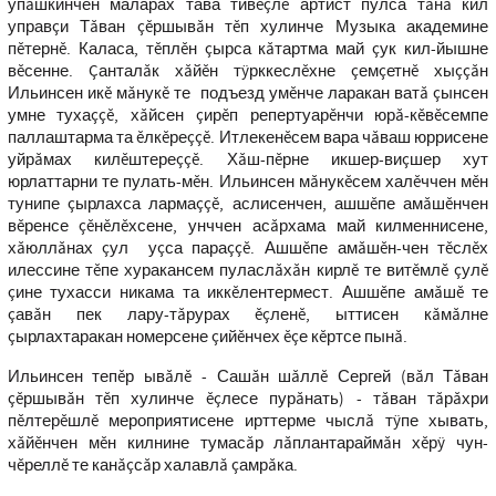
упăшкинчен маларах тава тивĕçлĕ артист пулса тăнă кил
управçи Тăван çĕршывăн тĕп хулинче Музыка академине
пĕтернĕ. Каласа, тĕплĕн çырса кăтартма май çук кил-йышне
вĕсенне. Çанталăк хăйĕн тÿрккеслĕхне çемçетнĕ хыççăн
Ильинсен икĕ мăнукĕ те подъезд умĕнче ларакан ватă çынсен
умне тухаççĕ, хăйсен çирĕп репертуарĕнчи юрă-кĕвĕсемпе
паллаштарма та ĕлкĕреççĕ. Итлекенĕсем вара чăваш юррисене
уйрăмах килĕштереççĕ. Хăш-пĕрне икшер-виçшер хут
юрлаттарни те пулать-мĕн. Ильинсен мăнукĕсем халĕччен мĕн
тунипе çырлахса лармаççĕ, аслисенчен, ашшĕпе амăшĕнчен
вĕренсе çĕнĕлĕхсене, унччен асăрхама май килменнисене,
хăюллăнах çул уçса параççĕ. Ашшĕпе амăшĕн-чен тĕслĕх
илессине тĕпе хуракансем пуласлăхăн кирлĕ те витĕмлĕ çулĕ
çине тухасси никама та иккĕлентермест. Ашшĕпе амăшĕ те
çавăн пек лару-тăрурах ĕçленĕ, ыттисен кăмăлне
çырлахтаракан номерсене çийĕнчех ĕçе кĕртсе пынă.
Ильинсен тепĕр ывăлĕ - Сашăн шăллĕ Сергей (вăл Тăван
çĕршывăн тĕп хулинче ĕçлесе пурăнать) - тăван тăрăхри
пĕлтерĕшлĕ мероприятисене ирттерме чыслă тÿпе хывать,
хăйĕнчен мĕн килнине тумасăр лăплантараймăн хĕрÿ чун-
чĕреллĕ те канăçсăр халавлă çамрăка.