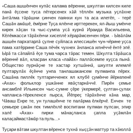
«Саша ашшĕнчен купăс калама вĕренни, шкултан килсен киле
панă ĕçсене туса пĕтерсенех хăй тĕллĕн музыка уçлăхне
ăнтăлма тăрăшни çинчен паянхи кун та аса илетĕп, - терĕ
Сашăн амăшĕ, ĕмĕрне Туçа ялĕнче ирттерекен, ял-йыш умĕнче
кирек хăçан та чыс-сумпа усă курнă Ираида Васильевна,
Кĕлĕмкасси тăрăхĕнчи хисеплĕ хĕрарăмсенчен пĕри. - Ывăлăм
ашшĕн пархатарлă çулне суйласа илессишĕн чун-чĕрине уçса
пама хатĕррине Саша пĕчĕк чухнех ăнланса илнĕччĕ ĕнтĕ эпĕ.
Ырă та сăпайлă ĕçе тума чарса тăрас темен. Шкулта тăрăшса
вĕреннĕ вăл, класран класа «лайăх» паллăсемпе куçса пынă.
Общество пурнăçне те хастар хутшăннă, шкулти илемлĕ
пултарулăх ĕçĕнче унпа танлашакансем пулманпа пĕрех.
Сашăна пиллĕк тултаричченех ял клубĕ çумĕнче йĕркеленĕ
«Ахах» фольклор ушкăнне явăçтарнăччĕ. Пирĕн çемье
ансамблĕ Ильинсен чыс-сумне çĕре ÿкермерĕ, çултан-çулах
чапланса-тĕрекленсе пырса, Йĕпреç тăрăхĕнче кăна мар,
Чăваш Енре те, ун тулашĕнче те палăрма ĕлкĕрчĕ. Енчен те
çемьере çакăн пек тимлĕхлĕ воспитани пулман пулсан, эпир
халĕ «Ахах» пирки мăнаçланса çапла уçăмлăн
калаçаймастăмăр та пуль...»
Туçари вăтам шкултан вĕренсе тухнă хыççăн маттур та хăюллă