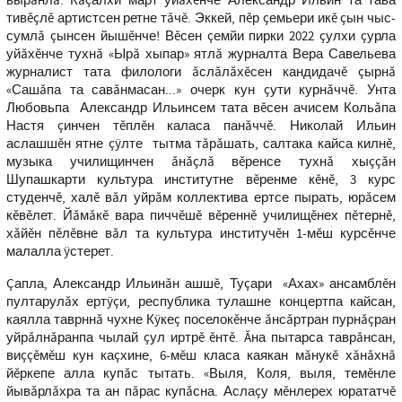
вырăнлă. Кăçалхи март уйăхĕнче Александр Ильин та тава
тивĕçлĕ артистсен ретне тăчĕ. Эккей, пĕр çемьери икĕ çын чыс-
сумлă çынсен йышĕнче! Вĕсен çемйи пирки 2022 çулхи çурла
уйăхĕнче тухнă «Ырă хыпар» ятлă журналта Вера Савельева
журналист тата филологи ăслăлăхĕсен кандидачĕ çырнă
«Сашăпа та савăнмасан...» очерк кун çути курнăччĕ. Унта
Любовьпа Александр Ильинсем тата вĕсен ачисем Кольăпа
Настя çинчен тĕплĕн каласа панăччĕ. Николай Ильин
аслашшĕн ятне çÿлте тытма тăрăшать, салтака кайса килнĕ,
музыка училищинчен ăнăçлă вĕренсе тухнă хыççăн
Шупашкарти культура институтне вĕренме кĕнĕ, 3 курс
студенчĕ, халĕ вăл уйрăм коллектива ертсе пырать, юрăсем
кĕвĕлет. Йăмăкĕ вара пиччĕшĕ вĕреннĕ училищĕнех пĕтернĕ,
хăйĕн пĕлĕвне вăл та культура институчĕн 1-мĕш курсĕнче
малалла ÿстерет.
Çапла, Александр Ильинăн ашшĕ, Туçари «Ахах» ансамблĕн
пултарулăх ертÿçи, республика тулашне концертпа кайсан,
каялла таврннă чухне Кÿкеç поселокĕнче ăнсăртран пурнăçран
уйрăлнăранпа чылай çул иртрĕ ĕнтĕ. Ăна пытарса таврăнсан,
виççĕмĕш кун каçхине, 6-мĕш класа каякан мăнукĕ хăнăхнă
йĕркепе алла купăс тытать. «Выля, Коля, выля, темĕнле
йывăрлăхра та ан пăрас купăсна. Аслаçу мĕнлерех юрататчĕ