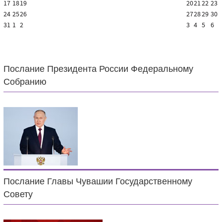
17
18
19
20
21
22
23
24
25
26
27
28
29
30
31
1
2
3
4
5
6
Послание Президента России Федеральному
Собранию
Послание Главы Чувашии Государственному
Совету