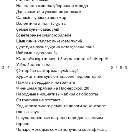
становятся явью
На полях закипела уборочная страда
Дань памяти и уважения морякам
Саншăн чунăм та шел мар
Валентина аппа - 85 çулта
Çемье кунĕ - савăк уяв!
Ĕç ветеранĕн сумлă юбилейĕ
Шыв çинче каллех инкексем пулнă
Çурт тума пухнă укçана ултавçăсене панă
Икĕ юман «ураланнă»
Юлташĕн карттинчен 1,5 миллион тенкĕ пĕтернĕ
Усăллă канашсем
3
4
6
7
8
9
Çĕнтерĕве çывхартма пулăшаççĕ
Хурамал ялĕн кунĕ ентешсене пĕрлештерчĕ
Память в сердцах и на граните
Финишная прямая на Пионерской, 29!
Народные инициативы набирают обороты
От графика не отстают
Ход капитального ремонта дороги на контроле
главы округа
Государственные награды переданы семьям
героев
Четыре молодые семьи получили сертификаты