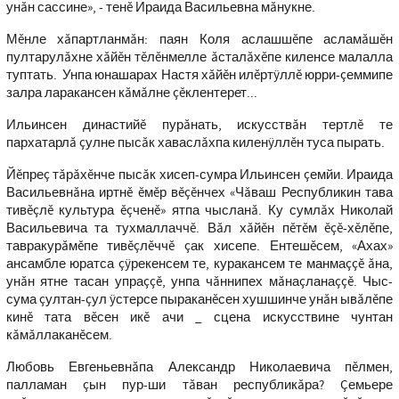
унăн сассине», - тенĕ Ираида Васильевна мăнукне.
Мĕнле хăпартланмăн: паян Коля аслашшĕпе асламăшĕн
пултарулăхне хăйĕн тĕлĕнмелле ăсталăхĕпе киленсе малалла
туптать. Унпа юнашарах Настя хăйĕн илĕртÿллĕ юрри-çеммипе
залра ларакансен кăмăлне çĕклентерет...
Ильинсен династийĕ пурăнать, искусствăн тертлĕ те
пархатарлă çулне пысăк хаваслăхпа киленÿллĕн туса пырать.
Йĕпреç тăрăхĕнче пысăк хисеп-сумра Ильинсен çемйи. Ираида
Васильевнăна иртнĕ ĕмĕр вĕçĕнчех «Чăваш Республикин тава
тивĕçлĕ культура ĕçченĕ» ятпа чысланă. Ку сумлăх Николай
Васильевича та тухмаллаччĕ. Вăл хăйĕн пĕтĕм ĕçĕ-хĕлĕпе,
тавракурăмĕпе тивĕçлĕччĕ çак хисепе. Ентешĕсем, «Ахах»
ансамбле юратса çÿрекенсем те, куракансем те манмаççĕ ăна,
унăн ятне тасан упраççĕ, унпа чăннипех мăнаçланаççĕ. Чыс-
сума çултан-çул ÿстерсе пыраканĕсен хушшинче унăн ывăлĕпе
кинĕ тата вĕсен икĕ ачи _ сцена искусствине чунтан
кăмăллаканĕсем.
Любовь Евгеньевнăпа Александр Николаевича пĕлмен,
палламан çын пур-ши тăван республикăра? Çемьере