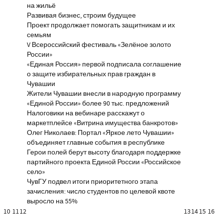
на жильё
Развивая бизнес, строим будущее
Проект продолжает помогать защитникам и их
семьям
V Всероссийский фестиваль «Зелёное золото
России»
«Единая Россия» первой подписала соглашение
о защите избирательных прав граждан в
Чувашии
Жители Чувашии внесли в народную программу
«Единой России» более 90 тыс. предложений
Налоговики на вебинаре расскажут о
маркетплейсе «Витрина имущества банкротов»
Олег Николаев: Портал «Яркое лето Чувашии»
объединяет главные события в республике
Герои полей берут высоту благодаря поддержке
партийного проекта Единой России «Российское
село»
ЧувГУ подвел итоги приоритетного этапа
зачисления: число студентов по целевой квоте
выросло на 55%
10
11
12
13
14
15
16