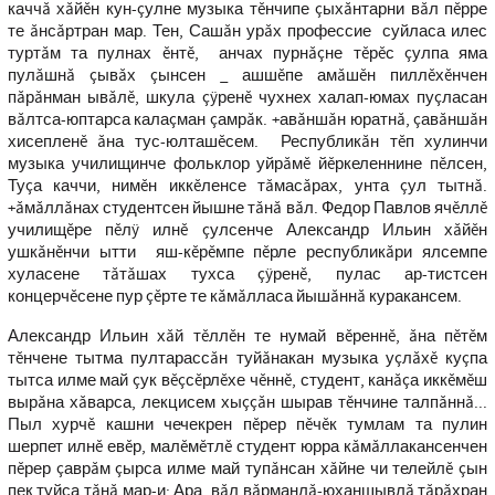
каччă хăйĕн кун-çулне музыка тĕнчипе çыхăнтарни вăл пĕрре
те ăнсăртран мар. Тен, Сашăн урăх профессие суйласа илес
туртăм та пулнах ĕнтĕ, анчах пурнăçне тĕрĕс çулпа яма
пулăшнă çывăх çынсен _ ашшĕпе амăшĕн пиллĕхĕнчен
пăрăнман ывăлĕ, шкула çÿренĕ чухнех халап-юмах пуçласан
вăлтса-юптарса калаçман çамрăк. +авăншăн юратнă, çавăншăн
хисепленĕ ăна тус-юлташĕсем. Республикăн тĕп хулинчи
музыка училищинче фольклор уйрăмĕ йĕркеленнине пĕлсен,
Туçа каччи, нимĕн иккĕленсе тăмасăрах, унта çул тытнă.
+ăмăллăнах студентсен йышне тăнă вăл. Федор Павлов ячĕллĕ
училищĕре пĕлÿ илнĕ çулсенче Александр Ильин хăйĕн
ушкăнĕнчи ытти яш-кĕрĕмпе пĕрле республикăри ялсемпе
хуласене тăтăшах тухса çÿренĕ, пулас ар-тистсен
концерчĕсене пур çĕрте те кăмăлласа йышăннă куракансем.
Александр Ильин хăй тĕллĕн те нумай вĕреннĕ, ăна пĕтĕм
тĕнчене тытма пултарассăн туйăнакан музыка уçлăхĕ куçпа
тытса илме май çук вĕçсĕрлĕхе чĕннĕ, студент, канăçа иккĕмĕш
вырăна хăварса, лекцисем хыççăн шырав тĕнчине талпăннă...
Пыл хурчĕ кашни чечекрен пĕрер пĕчĕк тумлам та пулин
шерпет илнĕ евĕр, малĕмĕтлĕ студент юрра кăмăллакансенчен
пĕрер çаврăм çырса илме май тупăнсан хăйне чи телейлĕ çын
пек туйса тăнă мар-и; Ара, вăл вăрманлă-юханшывлă тăрăхран