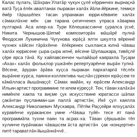
Калас пулать, Шăхран-Улатăр чукун çулĕ хĕрринчех вырнаçнă
ватă Туçа ĕлĕк-авалтанах пыракан халăх йăли-йĕркине, темиçе
ĕмĕр тăршшĕпех тасан упранакан юрри-кĕввипе халăх
сăмахлăхне мĕн çак тарана çитичченех упраса хăварма
пултарнă. Аса илер-ха: Тури Кĕлешкассинче çуралса ÿснĕ,
Никита Чернышов-Шетмĕ композиторăн мăшăрĕ пулнă
Феодосия Лукинична Чугунова юрăçă ялти шкулта вĕреннĕ
чухнех хăйсен тăрăхĕнче ĕлĕкренех сыхланса юлнă чăваш
халăх юррисене çыра-çыра илнĕ, вĕсене Шупашкара, тивĕçлĕ
çĕре ярса тăнă. Ку хайлавсенчен чылайăшĕ каярахпа Туçари
«Ахах» халăх фольклор ушкăнĕн репертуарĕнче вырăн тупнă.
Вĕсене, ăруран ăрăва куçса пыракан пархатарлă тĕслĕх
вырăнне хурса, паянхи коллектива чыслăн çÿрекен юрăçсем те
кăмăлласа йышăнаççĕ. Сăмах майăн, ку юрăсем Александр
Ильин артист программине те илем кÿреççĕ. Тен, тăван халăхăн
нимĕнле хакпа та виçме çук искусствине юратасси шăпах
çакăнтан пуçланман-ши паллă артистăн; Икĕ çул каялла
Александр Николаевич Мускавра, Пĕтĕм Раççейри ялхуçалăх
куравĕнче куракансен умне «Чăваш туйĕ» тесе ят панă
программăпа тухни паян та асрах-ха. Тăван çĕршывăн тĕп
хулинче пурăнакан чăвашсем ăста артистăн çак «концертне»
питĕ тараватлăн йышăннăччĕ...