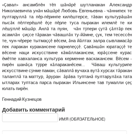
«Çавал» ансамблĕн тĕп шăнăрĕ шутланакан Александр
Николаевичпа унăн мăшăрĕ Любовь Евгеньевна - чăннипех те
пултаруллă та пĕр-пĕринпе килĕштерсе, тăван культурăшăн
пысăк пĕлтерĕшлĕ ĕçе пĕрле туса пыракан илемлĕ те ки
лĕшÿллĕ мăшăр. Анлă та пуян, чăн тÿпери çутă çăлтăр пек
асамлăн çиçсе тăракан чăвашлăх ту-йăмне, çук, тем тесессĕн
те, чун-чĕрере тытмаççĕ вĕсем, ăна йăлтах залра сывламасăр
пек ларакан куракансене парнелеççĕ. Çавăншăн юратаççĕ те
вĕсене наци искусствине кăмăллакансем, юрăçсене курас
ĕмĕтпе хавхаланса культура керменне васкакансем. Вĕсем -
пирĕн шанăçа тÿрре кăлараканĕсем... Чăваш культурипе
искусствине сÿнме паман, сăваплă вучаха вутă хурсах тăракан
талантлă та маттур, ăруран ăрăва туптанă пултарулăха тата
ытларах туптаса парса пыракан Ильинсене тав тумалли çеç
юлать пирĕн.
Геннадий Кузнецов
Добавить комментарий
ИМЯ (ОБЯЗАТЕЛЬНОЕ)