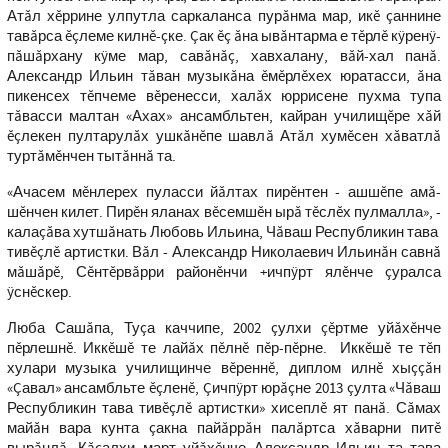
Атăл хĕррине улпутла саркаланса пурăнма мар, икĕ çаннине
тавăрса ĕçлеме килнĕ-çке. Çак ĕç ăна ывăнтарма е тĕрлĕ кÿренÿ-
пăшăрхану кÿме мар, савăнăç, хавхалану, вăй-хал панă.
Александр Ильин тăван музыкăна ĕмĕрлĕхех юратасси, ăна
пикенсех тĕпчеме вĕренесси, халăх юррисене пухма тупа
тăвасси малтан «Ахах» ансамбльтен, кайран училищĕре хăй
ĕçлекен пултарулăх ушкăнĕпе шавлă Атăл хумĕсен хăватлă
туртăмĕнчен тытăннă та.
«Ачасем мĕнлерех пуласси йăлтах пирĕнтен - ашшĕпе амă-
шĕнчен килет. Пирĕн яланах вĕсемшĕн ырă тĕслĕх пулмалла», -
калаçăва хутшăнать Любовь Ильина, Чăваш Республикин тава
тивĕçлĕ артистки. Вăл - Александр Николаевич Ильинăн савнă
мăшăрĕ, Сĕнтĕрвăрри районĕнчи +ичпÿрт ялĕнче çуралса
ÿснĕскер.
Люба Сашăпа, Туçа каччипе, 2002 çулхи çĕртме уйăхĕнче
пĕрлешнĕ. Иккĕшĕ те лайăх пĕлнĕ пĕр-пĕрне. Иккĕшĕ те тĕп
хулари музыка училищинче вĕреннĕ, диплом илнĕ хыççăн
«Çавал» ансамбльте ĕçленĕ, Çичпÿрт юрăçне 2013 çулта «Чăваш
Республикин тава тивĕçлĕ артистки» хисеплĕ ят панă. Сăмах
майăн вара кунта çакна пайăррăн палăртса хăварни питĕ