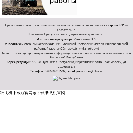
При полном или частичном использовании материалов сайта ссылка на
zapobedu21.ru
обязательна.
Настоящий ресурс может содержать материалы
18+
И. о. главного редактора:
Анисимова Э.А.
Учредитель:
Автономное учреждение Чувашской Республики «Редакция Ибресинской
районной газеты «Ҫӗнтерӳшӗн» («За победу»)
Министерства цифрового развития, информационной политики и массовых коммуникаций
Чувашской Республики
Адрес редакции:
429700, Чувашская Республика, Ибресинский район, пос. Ибреси, ул.
Садовая, д. 6
Телефон:
8(83538) 2-11-92,
E-mail:
press_ibres@rchuv.ru
纸飞机下载
tg官网
tg下载
纸飞机官网