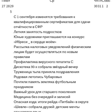
Пн
Вт
Ср
Чт
Пт
Сб
Вс
27
28
29
30
31
1
2
5
С 1 сентября изменятся требования к
квалифицированным сертификатам для сдачи
отчётности в СФР
Летняя занятость подростков
Юные художники приглашаются на конкурс
«Ибреси _ в сердце моём»
Рассылка налоговых уведомлений физическим
лицам будет осуществляться по новым
правилам
Профилактика вирусного гепатита С
Дискотека 90-х собрала звёздный вечер
Труженица тыла приняла поздравления
Родовая летопись Чубаровых
Почтили память земляка футбольным
праздником
Важный урок для старшего поколения
Медицина без очередей и записей
Опасная езда: итоги рейда «Питбайк» в округе
«Шевле» собрала друзей: детские мечты