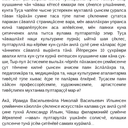
хушшинче чăн чăваш кĕтесĕ юмахри пек çĕнелсе улшăннине,
кунта Туçа чапĕпе чысне ÿстерекен мухтавлă çынсем çуралса
тăван тăрăхăн сумне таса тÿпе патне çĕкленине çутатса
паракан сăваплă страницăсене вара, мĕн аваллăхран упранса
юлнă таврапĕлÿçĕсен аса илĕвĕсене, мĕн паянхи куна
çитичченех алла тытса вулама пултаратпăр эпир. Туçа
чăвашлăхĕ наци культурине пурнăç ыйтнă шая çĕклес,
пултаруллă яш-кĕрĕме кун-çулăн анлă çулĕ çине кăларас ĕçре
чăннипех сăваплă вырăнта тăнă. Йĕпреçрен 10 çухрăмри
авалхи ялта кун çути курнă ентешсен хушшинче кам кăна çук-
ши; Тыр-пул ăстисемпе выльăх-чĕрлĕх пăхакансен çемйисенче
çут тĕнчене килнĕ çынсен ачисем паян ăслăлăхра та,
педагогикăра та, медицинăра та, наци культурине аталантарма
тивĕçлĕ тÿпе хывас ĕçре те палăрма ĕлкĕрнĕ. Туçасем паян
хăйсен профессорĕсемпе, художниксемпе, артистсемпе
тивĕçлипех мухтанма пултараççĕ мар-и?
Акă, Ираида Васильевнăпа Николай Васильевич Ильинсен
çемйинчен хăюллăн çĕкленсе искусствăн калама çук анлă çулĕ
çине тухнă Александр Ильин, Чăваш филармонийĕ çумĕнче
йĕркеленĕ «+авал» пултарулăх ушкăнĕн солисчĕ, юлашки
çулсенче тунă ÿсĕм-çитĕнĕвĕ самаях курăмлă...