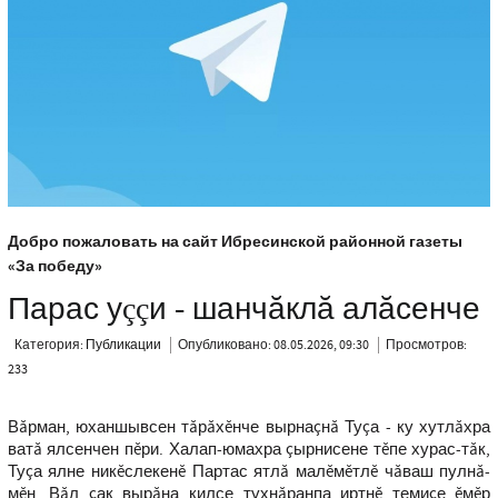
Добро пожаловать на сайт Ибресинской районной газеты
«За победу»
Парас уççи - шанчăклă алăсенче
Категория:
Публикации
Опубликовано: 08.05.2026, 09:30
Просмотров:
233
Вăрман, юханшывсен тăрăхĕнче вырнаçнă Туçа - ку хутлăхра
ватă ялсенчен пĕри. Халап-юмахра çырнисене тĕпе хурас-тăк,
Туçа ялне никĕслекенĕ Партас ятлă малĕмĕтлĕ чăваш пулнă-
мĕн. Вăл çак вырăна килсе тухнăранпа иртнĕ темиçе ĕмĕр