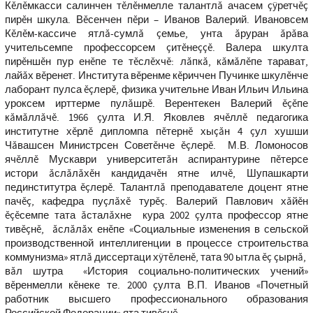
Кĕлĕмкасси салинчен тĕлĕнмелле талантлă ачасем çÿретчĕç
пирĕн шкула. Вĕсенчен пĕри – Иванов Валерий. Ивановсем
Кĕлĕм-кассиче ятлă-сумлă çемье, унта ăруран ăрăва
учительсемпе профессорсем çитĕнеççĕ. Валера шкулта
пирĕншĕн пур енĕпе те тĕслĕхчĕ: лăпкă, кăмăлĕпе тарават,
лайăх вĕренет. Института вĕренме кĕриччен Пучинке шкулĕнче
лаборант пулса ĕçлерĕ, физика учительне Иван Ильич Ильина
уроксем ирттерме пулăшрĕ. Вeрентекен Валерий ĕçĕпе
кăмăллăчĕ. 1966 çулта И.Я. Яковлев ячĕллĕ педагогика
институтне хĕрлĕ дипломпа пĕтернĕ хыçăн 4 çул хушши
Чăвашсен Министрсен Советĕнче ĕçлерĕ. М.В. Ломоносов
ячĕллĕ Мускаври университетăн аспирантурине пĕтерсе
истори ăслăлăхĕн кандидачĕн ятне илчĕ, Шупашкарти
пединститутра ĕçлерĕ. Талантлă преподавателе доцент ятне
пачĕç, кафедра пуçлăхĕ турĕç. Валерий Павлович хăйĕн
ĕçĕсемпе тата ăсталăхне кура 2002 çулта профессор ятне
тивĕçнĕ, ăслăлăх енĕпе «Социальные изменения в сельской
производственной интеллигенции в процессе строительства
коммунизма» ятлă диссертаци хÿтĕленĕ, тата 90 ытла ĕç çырнă,
вăл шутра «История социально-политических учений»
вĕренмелли кĕнеке те. 2000 çулта В.П. Иванов «Почетный
работник высшего профессионального образования