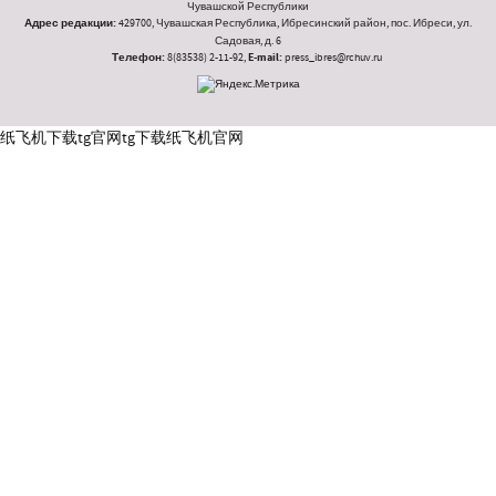
Чувашской Республики
Адрес редакции:
429700, Чувашская Республика, Ибресинский район, пос. Ибреси, ул.
Садовая, д. 6
Телефон:
8(83538) 2-11-92,
E-mail:
press_ibres@rchuv.ru
纸飞机下载
tg官网
tg下载
纸飞机官网