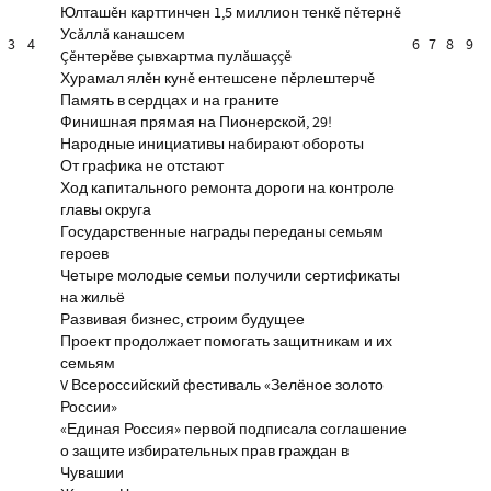
Юлташĕн карттинчен 1,5 миллион тенкĕ пĕтернĕ
Усăллă канашсем
3
4
6
7
8
9
Çĕнтерĕве çывхартма пулăшаççĕ
Хурамал ялĕн кунĕ ентешсене пĕрлештерчĕ
Память в сердцах и на граните
Финишная прямая на Пионерской, 29!
Народные инициативы набирают обороты
От графика не отстают
Ход капитального ремонта дороги на контроле
главы округа
Государственные награды переданы семьям
героев
Четыре молодые семьи получили сертификаты
на жильё
Развивая бизнес, строим будущее
Проект продолжает помогать защитникам и их
семьям
V Всероссийский фестиваль «Зелёное золото
России»
«Единая Россия» первой подписала соглашение
о защите избирательных прав граждан в
Чувашии