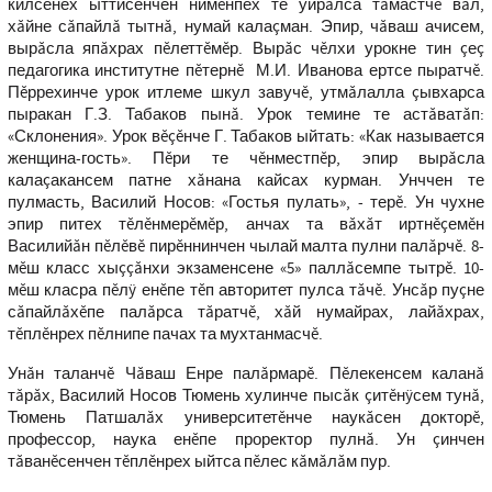
килсенех ыттисенчен нимĕнпех те уйрăлса тăмастчĕ вăл,
хăйне сăпайлă тытнă, нумай калаçман. Эпир, чăваш ачисем,
вырăсла япăхрах пĕлеттĕмĕр. Вырăс чĕлхи урокне тин çеç
педагогика институтне пĕтернĕ М.И. Иванова ертсе пыратчĕ.
Пĕррехинче урок итлеме шкул завучĕ, утмăлалла çывхарса
пыракан Г.З. Табаков пынă. Урок темине те астăватăп:
«Склонения». Урок вĕçĕнче Г. Табаков ыйтать: «Как называется
женщина-гость». Пĕри те чĕнместпĕр, эпир вырăсла
калаçакансем патне хăнана кайсах курман. Унччен те
пулмасть, Василий Носов: «Гостья пулать», - терĕ. Ун чухне
эпир питех тĕлĕнмерĕмĕр, анчах та вăхăт иртнĕçемĕн
Василийăн пĕлĕвĕ пирĕннинчен чылай малта пулни палăрчĕ. 8-
мĕш класс хыççăнхи экзаменсене «5» паллăсемпе тытрĕ. 10-
мĕш класра пĕлÿ енĕпе тĕп авторитет пулса тăчĕ. Унсăр пуçне
сăпайлăхĕпе палăрса тăратчĕ, хăй нумайрах, лайăхрах,
тĕплĕнрех пĕлнипе пачах та мухтанмасчĕ.
Унăн таланчĕ Чăваш Енре палăрмарĕ. Пĕлекенсем каланă
тăрăх, Василий Носов Тюмень хулинче пысăк çитĕнÿсем тунă,
Тюмень Патшалăх университетĕнче наукăсен докторĕ,
профессор, наука енĕпе проректор пулнă. Ун çинчен
тăванĕсенчен тĕплĕнрех ыйтса пĕлес кăмăлăм пур.