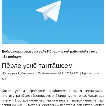
Добро пожаловать на сайт Ибресинской районной газеты
«За победу»
Пĕрле ÿснĕ тантăшсем
Категория:
Публикации
Опубликовано: 01.11.2025, 09:33
Просмотров:
318
Хаклă туссем, пĕрле ÿснĕ тантăшсем! Шкулта, техникумра,
институтра пĕрле вĕреннисем, эпĕ сире пурне те час-часах аса
илетĕп. Пуçтарăнасчĕ пĕр-пĕр кун пĕрле, ыйтса пĕлесчĕ пĕр-
пĕрин çинчен. Емĕтсем, ĕмĕтсем – пĕлĕтсем пек иртсе кайрĕç