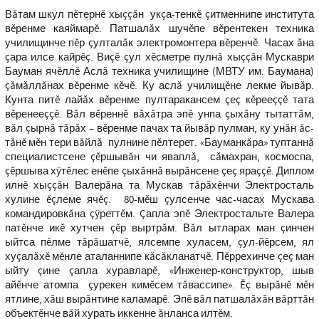
Вăтам шкул пĕтернĕ хыççăн укçа-тенкĕ çитменнипе института
вĕренме каяймарĕ. Патшалăх шучĕпе вĕрентекен техника
училищинче пĕр çулталăк электромонтера вĕренчĕ. Часах ăна
çара илсе кайрĕç. Виçĕ çул хĕсметре пулнă хыççăн Мускаври
Бауман ячĕллĕ Аслă техника училищине (МВТУ им. Баумана)
çăмăллăнах вĕренме кĕчĕ. Ку аслă училищĕне лекме йывăр.
Кунта питĕ лайăх вĕренме пултаракансем çеç кĕрееççĕ тата
вĕренееççĕ. Вăл вĕреннĕ вăхăтра эпĕ унпа çыхăну тытаттăм,
вăл çырнă тăрăх – вĕренме пачах та йывăр пулман, ку унăн ăс-
тăнĕ мĕн тери вăйлă пулнине пĕлтерет. «Бауманкăра» туптаннă
специалистсене çĕршывăн чи яваплă, сăмахран, космоспа,
çĕршыва хÿтĕлес енĕпе çыхăннă вырăнсене çеç яраççĕ. Диплом
илнĕ хыççăн Валерăна та Мускав тăрăхĕнчи Электросталь
хулине ĕçлеме ячĕç. 80-мĕш çулсенче час-часах Мускава
командировкăна çÿреттĕм. Çапла эпĕ Электростальте Валера
патĕнче икĕ хутчен çĕр выртрăм. Вăл ытларах ман çинчен
ыйтса пĕлме тăрăшатчĕ, ялсемпе хуласем, çул-йĕрсем, ял
хуçалăхĕ мĕнле аталаннипе кăсăкланатчĕ. Пĕррехинче çеç ман
ыйту çине çапла хуравларĕ, «Инженер-конструктор, шыв
айĕнче атомпа çурекен кимĕсем тăвассипе». Ĕç вырăнĕ мĕн
ятлине, хăш вырăнтине каламарĕ. Эпĕ вăл патшалăхăн вăрттăн
объектĕнче вăй хурать иккенне ăнланса илтĕм.