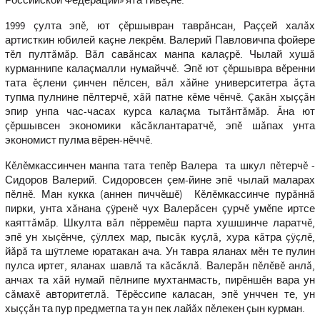
Российской Федерации» ята тивĕçнĕ.
1999 çулта эпĕ, ют çĕршывран таврăнсан, Раççей халăх
артисткин юбилей каçне лекрĕм. Валерий Павловичпа фойере
тĕл пултăмăр. Вăл савăнсах манпа калаçрĕ. Чылай хушă
курманнипе калаçмалли нумайччĕ. Эпĕ ют çĕршывра вĕренни
тата ĕçлени çинчен пĕлсен, вăл хăйне университетра ăçта
тупма пулнине пĕлтерчĕ, хăй патне кĕме чĕнчĕ. Çакăн хыççăн
эпир унпа час-часах курса калаçма тытăнтăмăр. Ăна ют
çĕршывсен экономики кăсăклантаратчĕ, эпĕ шăпах унта
экономист пулма вĕрен-нĕччĕ.
Кĕлĕмкассинчен манпа тата тепĕр Валера та шкул пĕтерчĕ -
Сидоров Валерий. Сидоровсен çем-йине эпĕ чылай маларах
пĕлнĕ. Ман кукка (аннен пиччĕшĕ) Кĕлĕмкассинче пурăннă
пирки, унта хăнана çÿренĕ чух Валерăсен çурчĕ умĕпе иртсе
каяттăмăр. Шкулта вăл пĕрремĕш парта хушшинче ларатчĕ,
эпĕ ун хыçĕнче, çÿллех мар, пысăк куçлă, хура кăтра çÿçлĕ,
йăрă та шÿтлеме юратакан ача. Ун тавра яланах мĕн те пулин
пулса иртет, яланах шавлă та кăсăклă. Валерăн пĕлĕвĕ анлă,
анчах та хăй нумай пĕлнипе мухтанмасть, пирĕншĕн вара ун
сăмахĕ авторитетлă. Тĕрĕссипе каласан, эпĕ унччен те, ун
хыççăн та пур предметпа та ун пек лайăх пĕлекен çын курман.