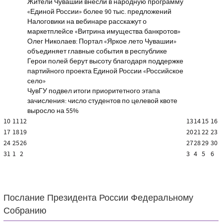
Жители Чувашии внесли в народную программу
«Единой России» более 90 тыс. предложений
Налоговики на вебинаре расскажут о
маркетплейсе «Витрина имущества банкротов»
Олег Николаев: Портал «Яркое лето Чувашии»
объединяет главные события в республике
Герои полей берут высоту благодаря поддержке
партийного проекта Единой России «Российское
село»
ЧувГУ подвел итоги приоритетного этапа
зачисления: число студентов по целевой квоте
выросло на 55%
10
11
12
13
14
15
16
17
18
19
20
21
22
23
24
25
26
27
28
29
30
31
1
2
3
4
5
6
Послание Президента России Федеральному
Собранию