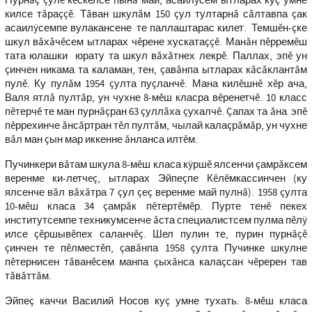
Пурнăç çулĕ кĕскелсе пынă май, асаилÿсем ытларах куç умне
килсе тăраççĕ. Тăван шкулăм 150 çул тултарнă сăлтавпа çак
асаилÿсемпе вулакансене те паллаштарас килет. Темшĕн-çке
шкул вăхăчĕсем ытларах чĕрене хускатаççĕ. Манăн пĕрремĕш
тата юлашки юрату та шкул вăхăтнех лекрĕ. Паллах, эпĕ ун
çинчен никама та каламан, тен, çавăнпа ытларах кăсăклантăм
пулĕ. Ку пулăм 1954 çулта пуçланчĕ. Мана килĕшнĕ хĕр ача,
Валя ятлă пултăр, ун чухне 8-мĕш класра вĕренетчĕ. 10 класс
пĕтерчĕ те ман пурнăçран 63 çуллăха çухалчĕ. Çапах та ăна эпĕ
пĕррехинче ăнсăртран тĕл пултăм, чылай калаçрăмăр, ун чухне
вăл ман çын мар иккенне ăнланса илтĕм.
Пучинкери вăтам шкула 8-мĕш класа кÿршĕ ялсенчи çамрăксем
вeренме ки-летчeç, ытларах Эйпеçпе Кĕлĕмкассинчен (ку
ялсенче вăл вăхăтра 7 çул çеç вeренме май пулнă). 1958 çулта
10-мĕш класа 34 çамрăк пĕтертĕмĕр. Пурте тенĕ пекех
институтсемпе техникумсенче ăста специалистсем пулма пĕлÿ
илсе çĕршывĕпех саланчĕç. Шел пулин те, пурин пурнăçĕ
çинчен те пĕлместĕп, çавăнпа 1958 çулта Пучинке шкулне
пĕтернисен тăванĕсем манпа çыхăнса калаçсан чĕререн тав
тăвăттăм.
Эйпеç каччи Василий Носов куç умне тухать. 8-мĕш класа