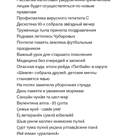
Рассылка налоговых уведомлений физическим
лицам будет осуществляться по новым
правилам
Профилактика вирусного гепатита С
Дискотека 90-х собрала звёздный вечер
Труженица тыла приняла поздравления
Родовая летопись Чубаровых
Почтили память земляка футбольным
праздником
Важный урок для старшего поколения
Медицина без очередей и записей
Опасная езда: итоги рейда «Питбайк» в округе
«Шевле» собрала друзей: детские мечты
становятся явью
На полях закипела уборочная страда
Дань памяти и уважения морякам
Саншăн чунăм та шел мар
Валентина аппа - 85 çулта
Çемье кунĕ - савăк уяв!
Ĕç ветеранĕн сумлă юбилейĕ
Шыв çинче каллех инкексем пулнă
Çурт тума пухнă укçана ултавçăсене панă
Икĕ юман «ураланнă»