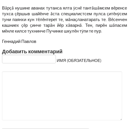
Вăрçă нушине аванах тутанса ялта ÿснĕ тантăшăмсем вĕренсе
тухса çĕршыв шайĕнче ăста специалистсем пулса çитĕнÿсем
туни паянхи кун тĕлĕнтерет те, мăнаçланатарать те. Вĕсенчен
кашниех çĕр çинче тарăн йĕр хăварнă. Тен, пирĕн шăпасем
мĕнле килсе тухнинче Пучинке шкулĕн тÿпи те пур.
Геннадий Павлов
Добавить комментарий
ИМЯ (ОБЯЗАТЕЛЬНОЕ)