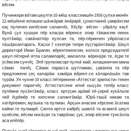
вĕсем.
Пучинкери вăтам шкулти 10-мĕш классемшĕн 1958 çулхи июнĕн
22-мĕшĕнче юлашки шăнкăрав янăрарĕ, çунатланнă çамрăксем
каç пуличен килĕсене саланчĕç. Кĕçĕр вĕсен - уйрăлу каçĕ.
Вунă çул хушши пĕр класра вĕренсе эпир тăвансем пекех
пултăмăр, савăнатпăр пулсан та, пĕр-пĕринчен уйрăласси
пăшăрхантарать. Каçхи 7 сехетре тепре пуçтарăнтăмăр. Шкул
директорĕ Иван Брагин, вĕрентекенсем, колхоз председателĕ
шкул пĕтернĕ ятпа саламларĕç, малалла вĕренÿре те, ĕçре те
ÿсĕмсем сунчĕç. Эпĕ групкомсорг пулнă май, юлашкинчен мана
сăмах пачĕç. Сăмах парасса шутламан, çавăнпа та пĕр
предложени çеç каларăм: хамăра вĕрент-се кăларнăшăн тав
турăм. Ун чухне 10 класс пĕтерекене «Аттестат зрелости» текен
документ паратчĕç. Аттестатсене илнĕ хыççăн тепĕр класс
пÿлĕмне пухăнтăмăр, класс ертÿçин арăмĕ пĕ-çернĕ кукăльпе
чей ĕçрĕмĕр те килсене салантăмăр. Юрă-ташă никам та
хатĕрлемен, музыка та пулман. Арçын ачасем хĕрсене ăсатма
кайни те пулмарĕ. Çапла иртсе кайрĕç шавлă та асамлă шкул
кунĕсем, вĕсем нихăçан та таврăнас çук, эпир вĕсене тунсăхпа
аса илĕпĕр.