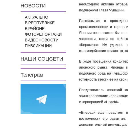
необходимо активно отраба
НОВОСТИ
подчеркнул Глава Чувашии.
АКТУАЛЬНО
Рассказывая о проведенн
В РЕСПУБЛИКЕ
промышленности и торговли
В РАЙОНЕ
Японии очень важно было по
ФОТОРЕПОРТАЖИ
частности, гости по собс
ВИДЕОНОВОСТИ
«Керамика». Им удалось п
ПУБЛИКАЦИИ
взаимодействие с властью, как
НАШИ СОЦСЕТИ
В ходе посещения кондите
японского рынка. Японцы т
подобного рода на чувашско
Телеграм
готовность ввести ее на свой
Представители японской к
заинтересовались производс
с корпорацией «Hitachi».
«Впереди еще предстоят п
возможности его развития.
дополнительный импульс дал