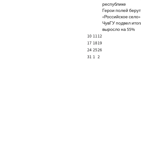
республике
Герои полей берут
«Российское село»
ЧувГУ подвел итог
выросло на 55%
10
11
12
17
18
19
24
25
26
31
1
2