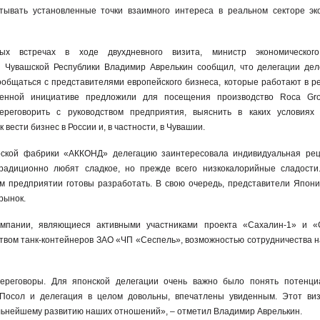
тывать установленные точки взаимного интереса в реальном секторе эк
ых встречах в ходе двухдневного визита, министр экономического
 Чувашской Республики Владимир Аврелькин сообщил, что делегации дел
общаться с представителями европейского бизнеса, которые работают в ре
твенной инициативе предложили для посещения производство Roca G
ереговорить с руководством предприятия, выяснить в каких условиях 
 вести бизнес в России и, в частности, в Чувашии.
рской фабрики «АККОНД» делегацию заинтересовала индивидуальная рец
радиционно любят сладкое, но прежде всего низкокалорийные сладости
м предприятии готовы разработать. В свою очередь, представители Япон
 рынок.
омпании, являющиеся активными участниками проекта «Сахалин-1» и «С
твом танк-контейнеров ЗАО «ЧП «Сеспель», возможностью сотрудничества н
ереговоры. Для японской делегации очень важно было понять потенциа
 Посол и делегация в целом довольны, впечатлены увиденным. Этот ви
ьнейшему развитию наших отношений», – отметил Владимир Аврелькин.