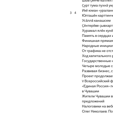
Шыв çинче каллех 
Çурт тума пухнă ук
Икĕ юман «уралан
3
4
Юлташĕн карттинче
Усăллă канашсем
Çĕнтерĕве çывхар
Хурамал ялĕн кун
Память в сердцах 
Финишная прямая 
Народные инициа
От графика не отс
Ход капитального 
Государственные 
Четыре молодые с
Развивая бизнес, 
Проект продолжае
V Всероссийский ф
«Единая Россия» 
в Чувашии
Жители Чувашии вн
предложений
Налоговики на веб
Олег Николаев: По