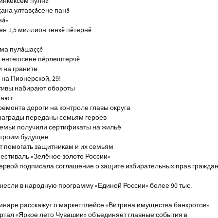
инкексем пулнă
çана ултавçăсене панă
нă»
н 1,5 миллион тенкĕ пĕтернĕ
тма пулăшаççĕ
ĕ ентешсене пĕрлештерчĕ
и на граните
на Пионерской, 29!
тивы набирают обороты
тают
ремонта дороги на контроле главы округа
награды переданы семьям героев
емьи получили сертификаты на жильё
строим будущее
т помогать защитникам и их семьям
естиваль «Зелёное золото России»
первой подписала соглашение о защите избирательных прав гражда
если в народную программу «Единой России» более 90 тыс.
инаре расскажут о маркетплейсе «Витрина имущества банкротов»
ртал «Яркое лето Чувашии» объединяет главные события в