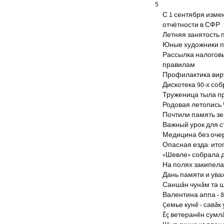
5
С 1 сентября изм
отчётности в СФР
Летняя занятость 
Юные художники п
Рассылка налогов
правилам
Профилактика виру
Дискотека 90-х со
Труженица тыла п
Родовая летопись
Почтили память з
Важный урок для 
Медицина без оче
Опасная езда: итог
«Шевле» собрала д
На полях закипела
Дань памяти и ув
Саншăн чунăм та 
Валентина аппа - 8
Çемье кунĕ - савăк 
Ĕç ветеранĕн сумл