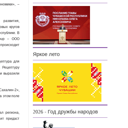
ономики», –
 развития,
овых кругов
спублике. В
roup – ООО
происходит
Яркое лето
ептура для
. Рецептуру
ии выразили
ахалин-2»,
а этом поле
2026 - Год дружбы народов
л региона,
зит придаст