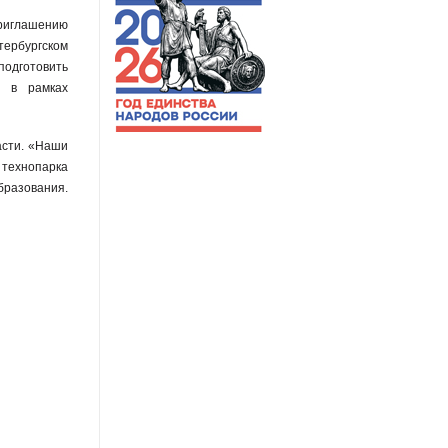
приглашению
ербургском
подготовить
ы в рамках
асти. «Наши
 технопарка
бразования.