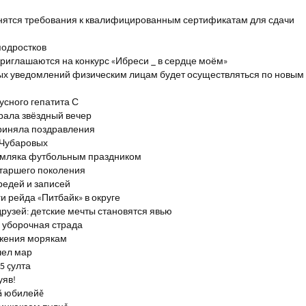
енятся требования к квалифицированным сертификатам для сдачи
подростков
риглашаются на конкурс «Ибреси _ в сердце моём»
ых уведомлений физическим лицам будет осуществляться по новым
сного гепатита С
брала звёздный вечер
риняла поздравления
 Чубаровых
емляка футбольным праздником
старшего поколения
редей и записей
и рейда «Питбайк» в округе
рузей: детские мечты становятся явью
 уборочная страда
ажения морякам
шел мар
5 çулта
уяв!
ă юбилейĕ