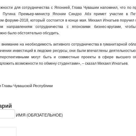
жности для сотрудничества с Японией, Глава Чувашии напомнил, что по 
 Путина Премьер-министр Японии Синдзо Абэ примет участие в Пет
м форуме-2018, который состоится в конце мая. Михаил Игнатьев поручил 
м направлениям сотрудничества с японскими бизнес-кругами, чтоб
жно было обстоятельно обсудить.
л внимание на необходимость активного сотрудничества в гуманитарной обл
начении инвестиций в людские ресурсы, они были впечатлены деятельностью
 перспективными могут быть и совместные проекты в сфере высшего о
ложить возможности по обмену студентами», – сказал Михаил Игнатьев.
 Главы Чувашской Республики
арий
ИМЯ (ОБЯЗАТЕЛЬНОЕ)