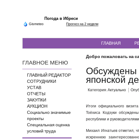
Погода в Ибреси
Gismeteo
Прогноз на 2 недели
ГЛАВНАЯ
Р
Добро пожаловать на са
ГЛАВНОЕ МЕНЮ
Обсуждены 
ГЛАВНЫЙ РЕДАКТОР
японской д
СОТРУДНИКИ
УСТАВ
Категория:
Актуально
Опуб
ОТЧЕТЫ
ЗАКУПКИ
АУКЦИОН
Итоги официального визит
Социально значимые
Тоёхиса Кодзуки обсужден
проекты
республики и руководителям
Специальная оценка
условий труда
Михаил Игнатьев отметил, ч
искреннюю заинтересованн