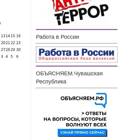
е
13
14
15
16
Работа в России
20
21
22
23
27
28
29
30
3
4
5
6
ОБЪЯСНЯЕМ.Чувашская
Республика