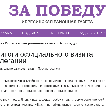
ЕКЛАМА
ПОДПИСКА
КОНТАКТЫ
ЗАДАТЬ ВОПРО
йт Ибресинской районной газеты «За победу»
итоги официального визита
елегации
ликовано: 02.04.2018, 15:26
Просмотров: 745
а в Чувашию Чрезвычайного и Полномочного посла Японии в Российской
ы 2 апреля на еженедельном совещании Главы Чувашии с членами Пра
и ряда территориальных органов федеральных ведомств.
то визит посла Японии подтверждает добрую политическую волю японской 
ость в сотрудничестве. «Визит на официальном уровне состоялся, а э