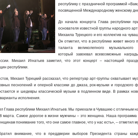
республику с праздничной программой «Вам
посвященной Международному женскому дн
До начала концерта Глава республики пр
основателя известной группы народного арт
Михаила Турецкого и его коллектив на чува
Он отметил, что в республике живет много 
таланта великолепного музыкального к
который завоевал всевозможные награды
ссии. Михаил Игнатьев заметил, что этот концерт – настоящий празд
нщин республики.
стов, Михаил Турецкий рассказал, что репертуар арт-группы охватывает му
ховных песнопений и оперной классики до джаза, рок-музыки и городского ф
остаются и шедевры классической музыки в подлинном виде. В рамках нов
варианты исполнения.
ил Глава республики Михаил Игнатьев. Мы приехали в Чувашию с отличным н
8 марта. Самое дорогое в жизни мужчины – это женщина. Наша программа
нщинам понимание того, что они самое главное, что у нас есть», – отметил 
братил внимание, что в преддверии выборов Президента страны каж