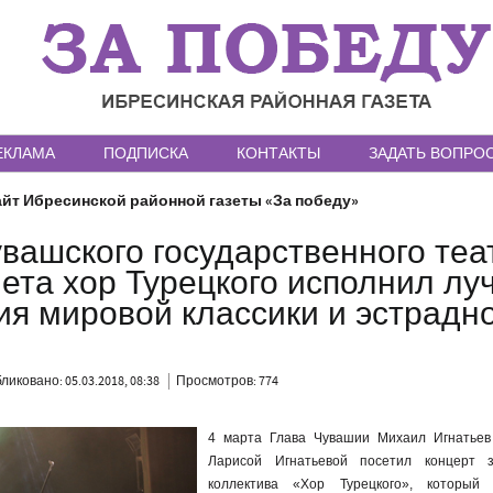
ЕКЛАМА
ПОДПИСКА
КОНТАКТЫ
ЗАДАТЬ ВОПРО
йт Ибресинской районной газеты «За победу»
вашского государственного теа
ета хор Турецкого исполнил л
ия мировой классики и эстрадн
ликовано: 05.03.2018, 08:38
Просмотров: 774
4 марта Глава Чувашии Михаил Игнатьев
Ларисой Игнатьевой посетил концерт з
коллектива «Хор Турецкого», который