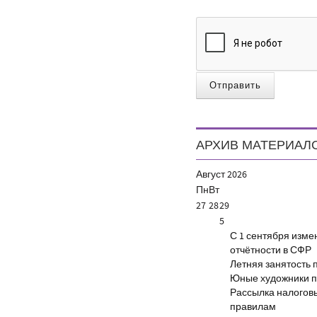
Отправить
АРХИВ МАТЕРИАЛ
Август
2026
Пн
Вт
27
28
29
5
С 1 сентября изм
отчётности в СФР
Летняя занятость 
Юные художники п
Рассылка налогов
правилам