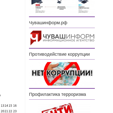
Чувашинформ.рф
н
Противодействие коррупции
Профилактика терроризма
е
13
14
15
16
20
21
22
23