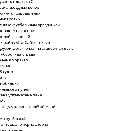
сного гепатита С
брала звёздный вечер
риняла поздравления
 Чубаровых
емляка футбольным праздником
старшего поколения
редей и записей
и рейда «Питбайк» в округе
рузей: детские мечты становятся явью
 уборочная страда
ажения морякам
шел мар
5 çулта
уяв!
ă юбилейĕ
инкексем пулнă
çана ултавçăсене панă
нă»
н 1,5 миллион тенкĕ пĕтернĕ
тма пулăшаççĕ
ĕ ентешсене пĕрлештерчĕ
и на граните