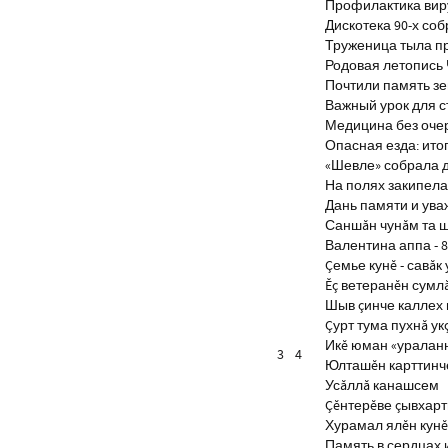
Профилактика виру
Дискотека 90-х со
Труженица тыла п
Родовая летопись
Почтили память з
Важный урок для 
Медицина без оче
Опасная езда: итог
«Шевле» собрала д
На полях закипела
Дань памяти и ув
Саншăн чунăм та 
Валентина аппа - 8
Çемье кунĕ - савăк 
Ĕç ветеранĕн сумл
Шыв çинче каллех 
Çурт тума пухнă ук
Икĕ юман «уралан
3
4
Юлташĕн карттинче
Усăллă канашсем
Çĕнтерĕве çывхар
Хурамал ялĕн кун
Память в сердцах 