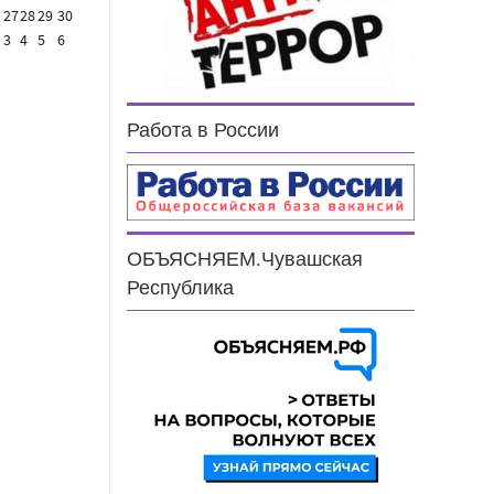
27
28
29
30
3
4
5
6
Работа в России
ОБЪЯСНЯЕМ.Чувашская
Республика