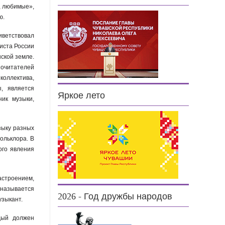
, любимые»,
ю.
иветствовал
иста России
шской земле.
почитателей
оллектива,
, является
Яркое лето
ник музыки,
зыку разных
ольклора. В
ого явления
астроением,
 называется
2026 - Год дружбы народов
музыкант.
дый должен