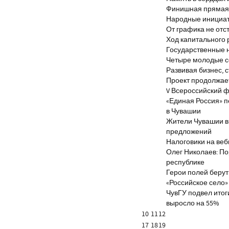
Финишная прямая 
Народные инициа
От графика не отс
Ход капитального 
Государственные 
Четыре молодые с
Развивая бизнес, 
Проект продолжае
V Всероссийский ф
«Единая Россия» 
в Чувашии
Жители Чувашии вн
предложений
Налоговики на веб
Олег Николаев: По
республике
Герои полей берут
«Российское село»
ЧувГУ подвел итог
выросло на 55%
10
11
12
17
18
19