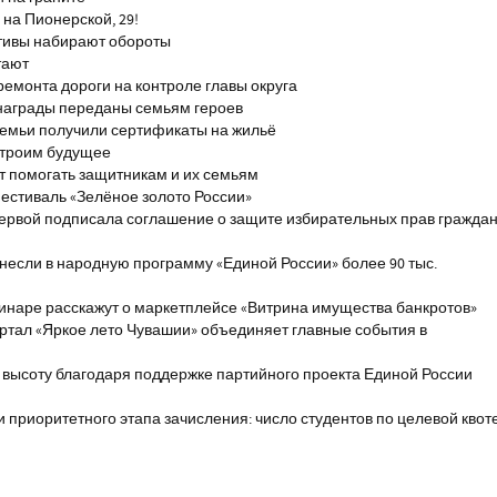
на Пионерской, 29!
тивы набирают обороты
тают
ремонта дороги на контроле главы округа
награды переданы семьям героев
емьи получили сертификаты на жильё
строим будущее
т помогать защитникам и их семьям
естиваль «Зелёное золото России»
первой подписала соглашение о защите избирательных прав гражда
если в народную программу «Единой России» более 90 тыс.
инаре расскажут о маркетплейсе «Витрина имущества банкротов»
ртал «Яркое лето Чувашии» объединяет главные события в
 высоту благодаря поддержке партийного проекта Единой России
и приоритетного этапа зачисления: число студентов по целевой квот