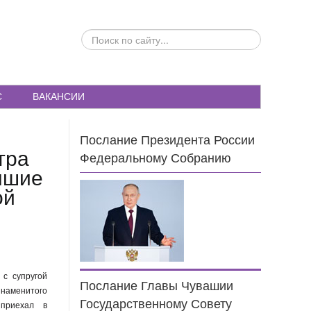
ПОИСК
ПО
САЙТУ...
С
ВАКАНСИИ
Послание Президента России
тра
Федеральному Собранию
учшие
ой
 с супругой
Послание Главы Чувашии
наменитого
Государственному Совету
 приехал в