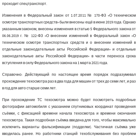
проходит спецтранспорт.
Изменения в Федеральный закон от 1.07.2011 № 170-ФЗ «О техническом
осмотре транспортных средств» были внесены ещё в июне 2019 года. Однако
указанным законом, внесены изменения в статью 5 Федерального закона от
06.06.2019 г. № 122-ФЗ «О внесении изменений в Федеральный закон «О
техническом осмотре транспортных средств и о внесении изменений в
отдельные законодательные акты Российской Федерации» и отдельные
законодательные акты Российской Федерации» в части переноса срока
вступления в силу Федерального закона на 1 марта 2021 года.
Справочно: Действующий по настоящее время порядок подразумевал
прохождение техосмотра раз в два года для машин от трех до семи лет, и раз
в год для авто старше семи лет.
При прохождение ТС техосмотра можно будет посмотреть подробные
фотографии автомобиля с указанием спутниковых координат проведения
съёмки, с фиксацией времени начала техосмотра и времени окончания
техосмотра. Такая подробная съёмка введена для того, чтобы максимально
исключить варианты фальсификации (подделки). Частичная съёмка уже
вводилась ранее. Но работники станций техобслуживания без проблем