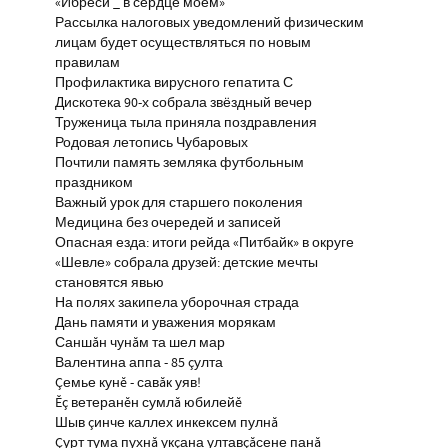
«Ибреси _ в сердце моём»
Рассылка налоговых уведомлений физическим
лицам будет осуществляться по новым
правилам
Профилактика вирусного гепатита С
Дискотека 90-х собрала звёздный вечер
Труженица тыла приняла поздравления
Родовая летопись Чубаровых
Почтили память земляка футбольным
праздником
Важный урок для старшего поколения
Медицина без очередей и записей
Опасная езда: итоги рейда «Питбайк» в округе
«Шевле» собрала друзей: детские мечты
становятся явью
На полях закипела уборочная страда
Дань памяти и уважения морякам
Саншăн чунăм та шел мар
Валентина аппа - 85 çулта
Çемье кунĕ - савăк уяв!
Ĕç ветеранĕн сумлă юбилейĕ
Шыв çинче каллех инкексем пулнă
Çурт тума пухнă укçана ултавçăсене панă