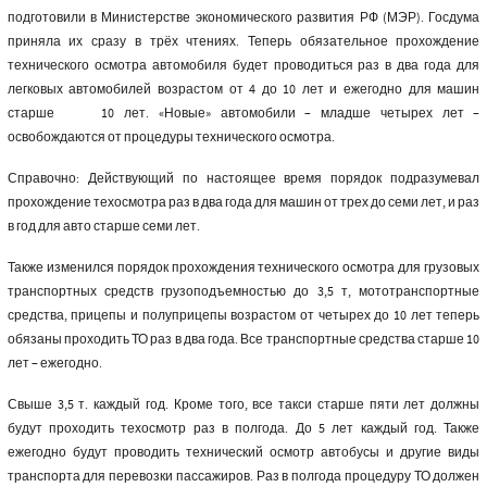
подготовили в Министерстве экономического развития РФ (МЭР). Госдума
приняла их сразу в трёх чтениях. Теперь обязательное прохождение
технического осмотра автомобиля будет проводиться раз в два года для
легковых автомобилей возрастом от 4 до 10 лет и ежегодно для машин
старше 10 лет. «Новые» автомобили – младше четырех лет –
освобождаются от процедуры технического осмотра.
Справочно: Действующий по настоящее время порядок подразумевал
прохождение техосмотра раз в два года для машин от трех до семи лет, и раз
в год для авто старше семи лет.
Также изменился порядок прохождения технического осмотра для грузовых
транспортных средств грузоподъемностью до 3,5 т, мототранспортные
средства, прицепы и полуприцепы возрастом от четырех до 10 лет теперь
обязаны проходить ТО раз в два года. Все транспортные средства старше 10
лет – ежегодно.
Свыше 3,5 т. каждый год. Кроме того, все такси старше пяти лет должны
будут проходить техосмотр раз в полгода. До 5 лет каждый год. Также
ежегодно будут проводить технический осмотр автобусы и другие виды
транспорта для перевозки пассажиров. Раз в полгода процедуру ТО должен