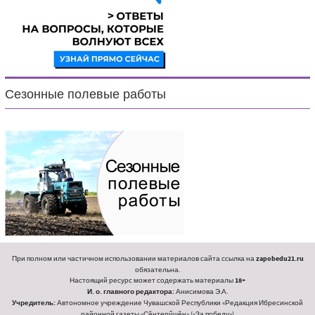
Сезонные полевые работы
При полном или частичном использовании материалов сайта ссылка на
zapobedu21.ru
обязательна.
Настоящий ресурс может содержать материалы
18+
И. о. главного редактора:
Анисимова Э.А.
Учредитель:
Автономное учреждение Чувашской Республики «Редакция Ибресинской
районной газеты «Ҫӗнтерӳшӗн» («За победу»)