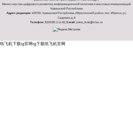
Министерства цифрового развития, информационной политики и массовых коммуникаций
Чувашской Республики
Адрес редакции:
429700, Чувашская Республика, Ибресинский район, пос. Ибреси, ул.
Садовая, д. 6
Телефон:
8(83538) 2-11-92,
E-mail:
press_ibres@rchuv.ru
纸飞机下载
tg官网
tg下载
纸飞机官网