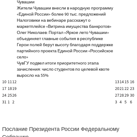
Чувашии
Жители Чувашии внесли в народную программу
«Единой России» более 90 тыс. предложений
Налоговики на вебинаре расскажут о
маркетплейсе «Витрина имущества банкротов»
Олег Николаев: Портал «Яркое лето Чувашии»
объединяет главные события в республике
Герои полей берут высоту благодаря поддержке
партийного проекта Единой России «Российское
село»
ЧувГУ подвел итоги приоритетного этапа
зачисления: число студентов по целевой квоте
выросло на 55%
10
11
12
13
14
15
16
17
18
19
20
21
22
23
24
25
26
27
28
29
30
31
1
2
3
4
5
6
Послание Президента России Федеральному