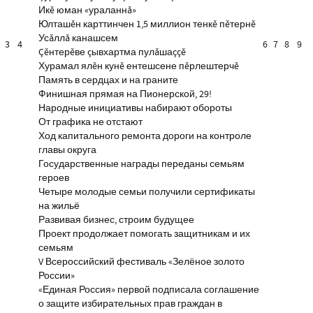
Икĕ юман «ураланнă»
Юлташĕн карттинчен 1,5 миллион тенкĕ пĕтернĕ
Усăллă канашсем
3
4
6
7
8
9
Çĕнтерĕве çывхартма пулăшаççĕ
Хурамал ялĕн кунĕ ентешсене пĕрлештерчĕ
Память в сердцах и на граните
Финишная прямая на Пионерской, 29!
Народные инициативы набирают обороты
От графика не отстают
Ход капитального ремонта дороги на контроле
главы округа
Государственные награды переданы семьям
героев
Четыре молодые семьи получили сертификаты
на жильё
Развивая бизнес, строим будущее
Проект продолжает помогать защитникам и их
семьям
V Всероссийский фестиваль «Зелёное золото
России»
«Единая Россия» первой подписала соглашение
о защите избирательных прав граждан в