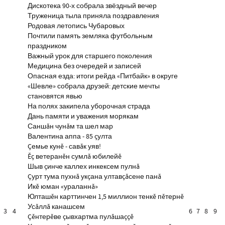
Дискотека 90-х собрала звёздный вечер
Труженица тыла приняла поздравления
Родовая летопись Чубаровых
Почтили память земляка футбольным
праздником
Важный урок для старшего поколения
Медицина без очередей и записей
Опасная езда: итоги рейда «Питбайк» в округе
«Шевле» собрала друзей: детские мечты
становятся явью
На полях закипела уборочная страда
Дань памяти и уважения морякам
Саншăн чунăм та шел мар
Валентина аппа - 85 çулта
Çемье кунĕ - савăк уяв!
Ĕç ветеранĕн сумлă юбилейĕ
Шыв çинче каллех инкексем пулнă
Çурт тума пухнă укçана ултавçăсене панă
Икĕ юман «ураланнă»
Юлташĕн карттинчен 1,5 миллион тенкĕ пĕтернĕ
Усăллă канашсем
3
4
6
7
8
9
Çĕнтерĕве çывхартма пулăшаççĕ