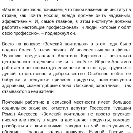
«Мы все прекрасно понимаем, что такой важнейший институт в
стране, как Почта России, всегда должен быть надёжным,
эффективным. И, самое главное, в этом институте должны
работать настоящие профессионалы и люди, которые любят
свою профессию», — подчеркнул он.
Всего на конкурс «Земский почтальон» в этом году было
подано более 3 тысяч заявок. 86 человек вышли в финал.
Чувашию представляла Алевтина Кирюкова - почтальон
центрального отделения связи в посёлке Ибреси.Алевтина
работает в почтовом отделении почти четыре года, трудится с
душой, ответственно и добросовестно. Особенно любят ее
бабушки и дедушки: принесет продукты, поинтересуется
здоровьем, скажет добрые слова. Ласковая, заботливая – так
отзываются о ней жители.
Почтовый работник в сельской местности имеет большое
социальное значение, отметил депутат Госсовета Чувашии
Роман Алексеев: «Земский почтальон не просто опускает
письмо или газету в ящик, а доставляет продукты, помогает
разобраться с квитанциями, заходит на чай, выслушивает,
ободряет. Главная задача конкурса Единой России —