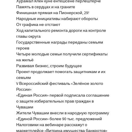
Хурамал ялĕн кунĕ ентешсене пĕрлештерчĕ
Память в сердцах и на граните
Финишная прямая на Пионерской, 29!
Народные инициативы набирают обороты
От графика не отстают
Ход капитального ремонта дороги на контроле
главы округа
Государственные награды переданы семьям
героев
Четыре молодые семьи получили сертификаты
на жильё
Развивая бизнес, строим будущее
Проект продолжает помогать защитникам и их
семьям
V Всероссийский фестиваль «Зелёное золото
России»
«Единая Россия» первой подписала соглашение
о защите избирательных прав граждан в
Чувашии
Жители Чувашии внесли в народную программу
«Единой России» более 90 тыс. предложений
Налоговики на вебинаре расскажут о
маркетплейсе «Витрина имущества банкротов»