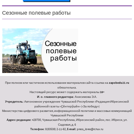
Сезонные полевые работы
При полном или частичном использовании материалов сайта ссылка на
zapobedu21.ru
обязательна.
Настоящий ресурс может содержать материалы
18+
И. о. главного редактора:
Анисимова Э.А.
Учредитель:
Автономное учреждение Чувашской Республики «Редакция Ибресинской
районной газеты «Ҫӗнтерӳшӗн» («За победу»)
Министерства цифрового развития, информационной политики и массовых коммуникаций
Чувашской Республики
Адрес редакции:
429700, Чувашская Республика, Ибресинский район, пос. Ибреси, ул.
Садовая, д. 6
Телефон:
8(83538) 2-11-92,
E-mail:
press_ibres@rchuv.ru