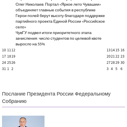
Олег Николаев: Портал «Яркое лето Чувашии»
объединяет главные события в республике
Герои полей берут высоту благодаря поддержке
партийного проекта Единой России «Российское
село»
ЧувГУ подвел итоги приоритетного этапа
зачисления: число студентов по целевой квоте
выросло на 55%
10
11
12
13
14
15
16
17
18
19
20
21
22
23
24
25
26
27
28
29
30
31
1
2
3
4
5
6
Послание Президента России Федеральному
Собранию