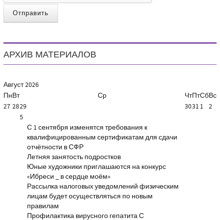
Отправить
АРХИВ МАТЕРИАЛОВ
Август
2026
Пн
Вт
Ср
Чт
Пт
Сб
Вс
27
28
29
30
31
1
2
5
С 1 сентября изменятся требования к
квалифицированным сертификатам для сдачи
отчётности в СФР
Летняя занятость подростков
Юные художники приглашаются на конкурс
«Ибреси _ в сердце моём»
Рассылка налоговых уведомлений физическим
лицам будет осуществляться по новым
правилам
Профилактика вирусного гепатита С