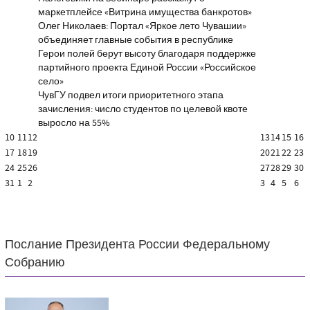
маркетплейсе «Витрина имущества банкротов»
Олег Николаев: Портал «Яркое лето Чувашии»
объединяет главные события в республике
Герои полей берут высоту благодаря поддержке
партийного проекта Единой России «Российское
село»
ЧувГУ подвел итоги приоритетного этапа
зачисления: число студентов по целевой квоте
выросло на 55%
10
11
12
13
14
15
16
17
18
19
20
21
22
23
24
25
26
27
28
29
30
31
1
2
3
4
5
6
Послание Президента России Федеральному
Собранию