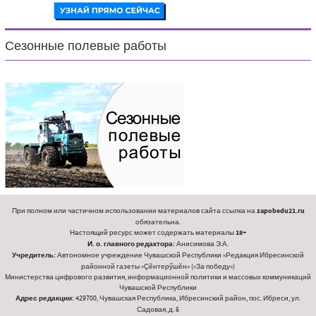
Сезонные полевые работы
При полном или частичном использовании материалов сайта ссылка на
zapobedu21.ru
обязательна.
Настоящий ресурс может содержать материалы
18+
И. о. главного редактора:
Анисимова Э.А.
Учредитель:
Автономное учреждение Чувашской Республики «Редакция Ибресинской
районной газеты «Ҫӗнтерӳшӗн» («За победу»)
Министерства цифрового развития, информационной политики и массовых коммуникаций
Чувашской Республики
Адрес редакции:
429700, Чувашская Республика, Ибресинский район, пос. Ибреси, ул.
Садовая, д. 6