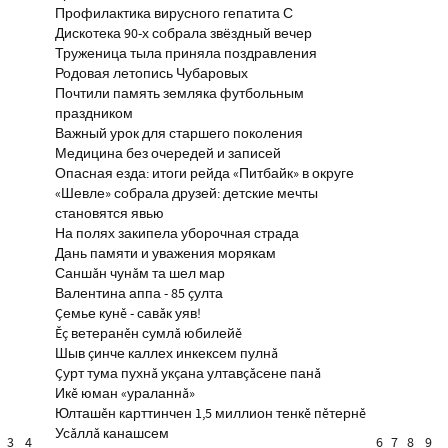
Профилактика вирусного гепатита С
Дискотека 90-х собрала звёздный вечер
Труженица тыла приняла поздравления
Родовая летопись Чубаровых
Почтили память земляка футбольным
праздником
Важный урок для старшего поколения
Медицина без очередей и записей
Опасная езда: итоги рейда «Питбайк» в округе
«Шевле» собрала друзей: детские мечты
становятся явью
На полях закипела уборочная страда
Дань памяти и уважения морякам
Саншăн чунăм та шел мар
Валентина аппа - 85 çулта
Çемье кунĕ - савăк уяв!
Ĕç ветеранĕн сумлă юбилейĕ
Шыв çинче каллех инкексем пулнă
Çурт тума пухнă укçана ултавçăсене панă
Икĕ юман «ураланнă»
Юлташĕн карттинчен 1,5 миллион тенкĕ пĕтернĕ
Усăллă канашсем
3
4
6
7
8
9