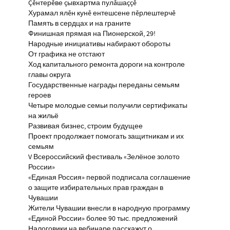
Çĕнтерĕве çывхартма пулăшаççĕ
Хурамал ялĕн кунĕ ентешсене пĕрлештерчĕ
Память в сердцах и на граните
Финишная прямая на Пионерской, 29!
Народные инициативы набирают обороты
От графика не отстают
Ход капитального ремонта дороги на контроле
главы округа
Государственные награды переданы семьям
героев
Четыре молодые семьи получили сертификаты
на жильё
Развивая бизнес, строим будущее
Проект продолжает помогать защитникам и их
семьям
V Всероссийский фестиваль «Зелёное золото
России»
«Единая Россия» первой подписала соглашение
о защите избирательных прав граждан в
Чувашии
Жители Чувашии внесли в народную программу
«Единой России» более 90 тыс. предложений
Налоговики на вебинаре расскажут о