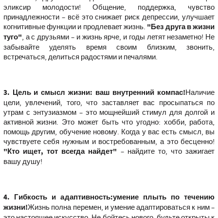
эликсир молодости! Общение, поддержка, чувство
принадлежности – всё это снижает риск депрессии, улучшает
когнитивные функции и продлевает жизнь.
"Без друга в жизни
туго"
, а с друзьями – и жизнь ярче, и годы летят незаметно! Не
забывайте уделять время своим близким, звонить,
встречаться, делиться радостями и печалями.
3. Цель и смысл жизни: ваш внутренний компас!
Наличие
цели, увлечений, того, что заставляет вас просыпаться по
утрам с энтузиазмом – это мощнейший стимул для долгой и
активной жизни. Это может быть что угодно: хобби, работа,
помощь другим, обучение новому. Когда у вас есть смысл, вы
чувствуете себя нужным и востребованным, а это бесценно!
"Кто ищет, тот всегда найдет"
– найдите то, что зажигает
вашу душу!
4. Гибкость и адаптивность:умение плыть по течению
жизни!
Жизнь полна перемен, и умение адаптироваться к ним –
это настоящее искусство. Не бойтесь нового, будьте открыты к