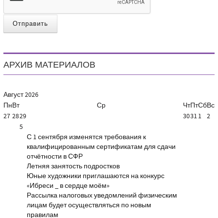
Отправить
АРХИВ МАТЕРИАЛОВ
Август
2026
Пн
Вт
Ср
Чт
Пт
Сб
Вс
27
28
29
30
31
1
2
5
С 1 сентября изменятся требования к
квалифицированным сертификатам для сдачи
отчётности в СФР
Летняя занятость подростков
Юные художники приглашаются на конкурс
«Ибреси _ в сердце моём»
Рассылка налоговых уведомлений физическим
лицам будет осуществляться по новым
правилам