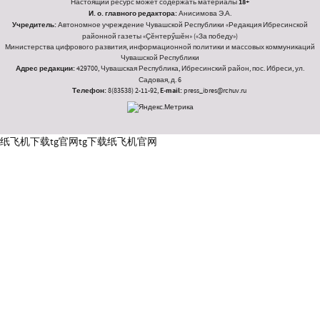
Настоящий ресурс может содержать материалы
18+
И. о. главного редактора:
Анисимова Э.А.
Учредитель:
Автономное учреждение Чувашской Республики «Редакция Ибресинской
районной газеты «Ҫӗнтерӳшӗн» («За победу»)
Министерства цифрового развития, информационной политики и массовых коммуникаций
Чувашской Республики
Адрес редакции:
429700, Чувашская Республика, Ибресинский район, пос. Ибреси, ул.
Садовая, д. 6
Телефон:
8(83538) 2-11-92,
E-mail:
press_ibres@rchuv.ru
纸飞机下载
tg官网
tg下载
纸飞机官网