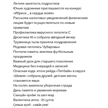
Летняя занятость подростков
Юные художники приглашаются на конкурс
«Ибреси _ в сердце моём»
Рассылка налоговых уведомлений физическим
лицам будет осуществляться по новым
правилам
Профилактика вирусного гепатита С
Дискотека 90-х собрала звёздный вечер
Труженица тыла приняла поздравления
Родовая летопись Чубаровых
Почтили память земляка футбольным
праздником
Важный урок для старшего поколения
Медицина без очередей и записей
Опасная езда: итоги рейда «Питбайк» в округе
«Шевле» собрала друзей: детские мечты
становятся явью
На полях закипела уборочная страда
Дань памяти и уважения морякам
Саншăн чунăм та шел мар
Валентина аппа - 85 çулта
Çемье кунĕ - савăк уяв!