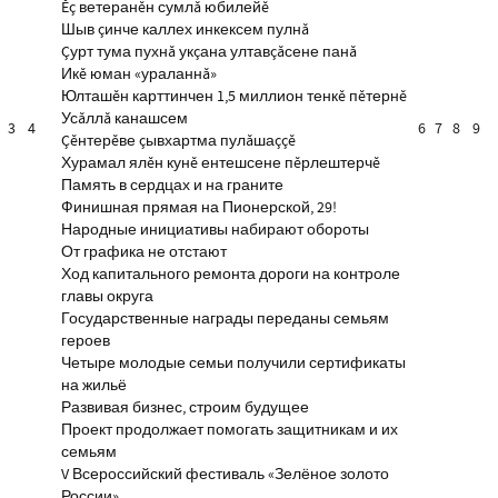
Ĕç ветеранĕн сумлă юбилейĕ
Шыв çинче каллех инкексем пулнă
Çурт тума пухнă укçана ултавçăсене панă
Икĕ юман «ураланнă»
Юлташĕн карттинчен 1,5 миллион тенкĕ пĕтернĕ
Усăллă канашсем
3
4
6
7
8
9
Çĕнтерĕве çывхартма пулăшаççĕ
Хурамал ялĕн кунĕ ентешсене пĕрлештерчĕ
Память в сердцах и на граните
Финишная прямая на Пионерской, 29!
Народные инициативы набирают обороты
От графика не отстают
Ход капитального ремонта дороги на контроле
главы округа
Государственные награды переданы семьям
героев
Четыре молодые семьи получили сертификаты
на жильё
Развивая бизнес, строим будущее
Проект продолжает помогать защитникам и их
семьям
V Всероссийский фестиваль «Зелёное золото
России»