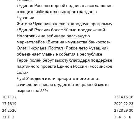
«Единая Россия» первой подписала соглашение
о защите избирательных прав граждан в
Чувашии
Жители Чувашии внесли в народную программу
«Единой России» более 90 тыс. предложений
Налоговики на вебинаре расскажут о
маркетплейсе «Витрина имущества банкротов»
Олег Николаев: Портал «Яркое лето Чувашии»
объединяет главные события в республике
Герои полей берут высоту благодаря поддержке
партийного проекта Единой России «Российское
село»
ЧувГУ подвел итоги приоритетного этапа
зачисления: число студентов по целевой квоте
выросло на 55%
10
11
12
13
14
15
16
17
18
19
20
21
22
23
24
25
26
27
28
29
30
31
1
2
3
4
5
6