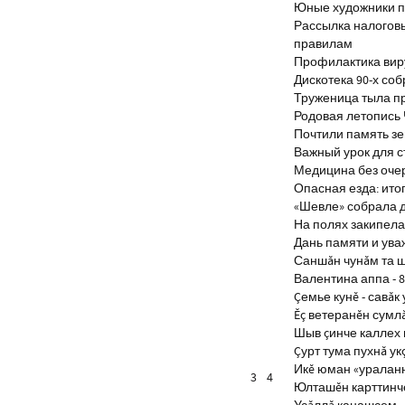
Юные художники п
Рассылка налогов
правилам
Профилактика виру
Дискотека 90-х со
Труженица тыла п
Родовая летопись
Почтили память з
Важный урок для 
Медицина без оче
Опасная езда: итог
«Шевле» собрала д
На полях закипела
Дань памяти и ув
Саншăн чунăм та 
Валентина аппа - 8
Çемье кунĕ - савăк 
Ĕç ветеранĕн сумл
Шыв çинче каллех 
Çурт тума пухнă ук
Икĕ юман «уралан
3
4
Юлташĕн карттинче