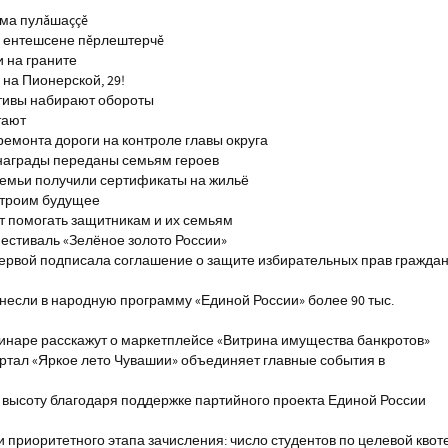
тма пулăшаççĕ
ĕ ентешсене пĕрлештерчĕ
и на граните
на Пионерской, 29!
тивы набирают обороты
тают
ремонта дороги на контроле главы округа
награды переданы семьям героев
емьи получили сертификаты на жильё
строим будущее
т помогать защитникам и их семьям
естиваль «Зелёное золото России»
первой подписала соглашение о защите избирательных прав гражда
если в народную программу «Единой России» более 90 тыс.
инаре расскажут о маркетплейсе «Витрина имущества банкротов»
ртал «Яркое лето Чувашии» объединяет главные события в
 высоту благодаря поддержке партийного проекта Единой России
и приоритетного этапа зачисления: число студентов по целевой квот