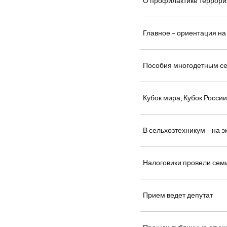
О профилактике террори
Главное – ориентация на
Пособия многодетным с
Кубок мира, Кубок Росси
В сельхозтехникум – на 
Налоговики провели сем
Прием ведет депутат