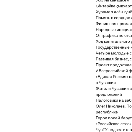
Усăллă канашсем
Çĕнтерĕве çывхар
Хурамал ялĕн кун
Память в сердцах 
Финишная прямая 
Народные инициа
От графика не отс
Ход капитального 
Государственные 
Четыре молодые с
Развивая бизнес, 
Проект продолжае
V Всероссийский ф
«Единая Россия» 
в Чувашии
Жители Чувашии вн
предложений
Налоговики на веб
Олег Николаев: По
республике
Герои полей берут
«Российское село»
ЧувГУ подвел итог