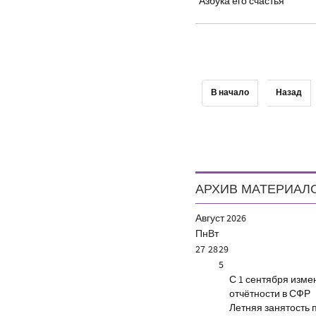
Азбука его счастья
В начало
Назад
АРХИВ МАТЕРИАЛ
Август
2026
Пн
Вт
27
28
29
5
С 1 сентября изм
отчётности в СФР
Летняя занятость 