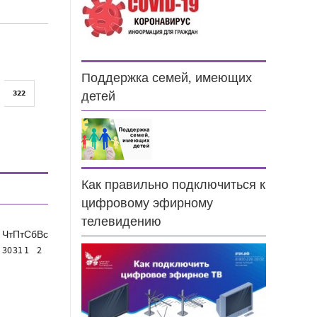
Поддержка семей, имеющих
322
детей
Как правильно подключиться к
цифровому эфирному
телевидению
Чт
Пт
Сб
Вс
30
31
1
2