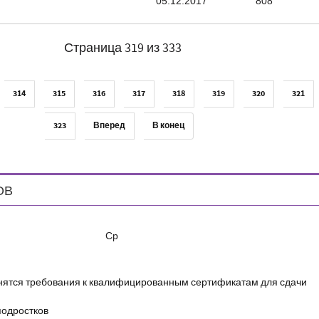
05.12.2017
808
Страница 319 из 333
314
315
316
317
318
319
320
321
323
Вперед
В конец
ОВ
Ср
енятся требования к квалифицированным сертификатам для сдачи
подростков