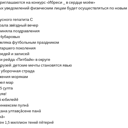
риглашаются на конкурс «Ибреси _ в сердце моём»
ых уведомлений физическим лицам будет осуществляться по новым
сного гепатита С
брала звёздный вечер
риняла поздравления
 Чубаровых
емляка футбольным праздником
старшего поколения
редей и записей
и рейда «Питбайк» в округе
рузей: детские мечты становятся явью
 уборочная страда
ажения морякам
шел мар
5 çулта
уяв!
ă юбилейĕ
инкексем пулнă
çана ултавçăсене панă
нă»
н 1,5 миллион тенкĕ пĕтернĕ