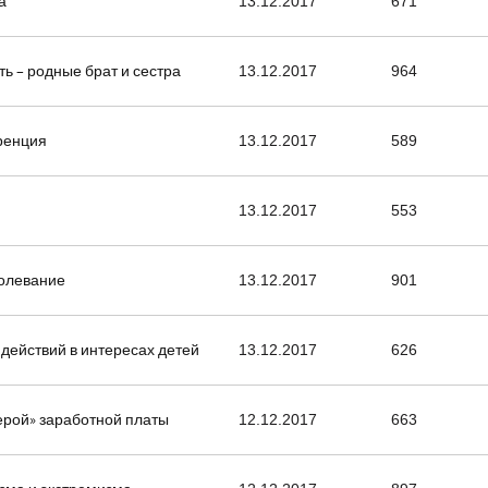
а
13.12.2017
671
ть – родные брат и сестра
13.12.2017
964
ренция
13.12.2017
589
13.12.2017
553
олевание
13.12.2017
901
действий в интересах детей
13.12.2017
626
ерой» заработной платы
12.12.2017
663