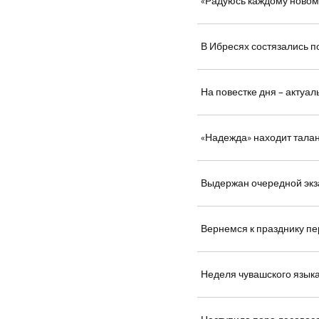
«Радуюсь каждому новом
В Ибресях состязались п
На повестке дня – актуа
«Надежда» находит тала
Выдержан очередной эк
Вернемся к празднику п
Неделя чувашского языка