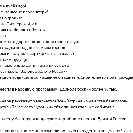
тма пулăшаççĕ
ĕ ентешсене пĕрлештерчĕ
и на граните
на Пионерской, 29!
тивы набирают обороты
тают
ремонта дороги на контроле главы округа
награды переданы семьям героев
емьи получили сертификаты на жильё
строим будущее
т помогать защитникам и их семьям
естиваль «Зелёное золото России»
первой подписала соглашение о защите избирательных прав гражда
если в народную программу «Единой России» более 90 тыс.
инаре расскажут о маркетплейсе «Витрина имущества банкротов»
ртал «Яркое лето Чувашии» объединяет главные события в
 высоту благодаря поддержке партийного проекта Единой России
и приоритетного этапа зачисления: число студентов по целевой квот