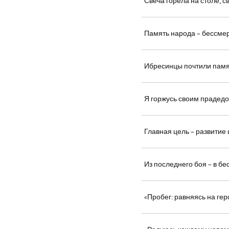
Свеча горела на столе, 
Память народа – бессме
Ибресинцы почтили памя
Я горжусь своим прадед
Главная цель – развитие
Из последнего боя – в б
«Пробег: равняясь на гер