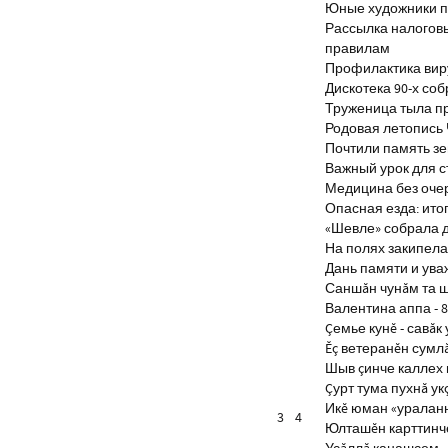
Юные художники п
Рассылка налогов
правилам
Профилактика виру
Дискотека 90-х со
Труженица тыла п
Родовая летопись
Почтили память з
Важный урок для 
Медицина без оче
Опасная езда: итог
«Шевле» собрала д
На полях закипела
Дань памяти и ув
Саншăн чунăм та 
Валентина аппа - 8
Çемье кунĕ - савăк 
Ĕç ветеранĕн сумл
Шыв çинче каллех 
Çурт тума пухнă ук
Икĕ юман «уралан
3
4
Юлташĕн карттинче