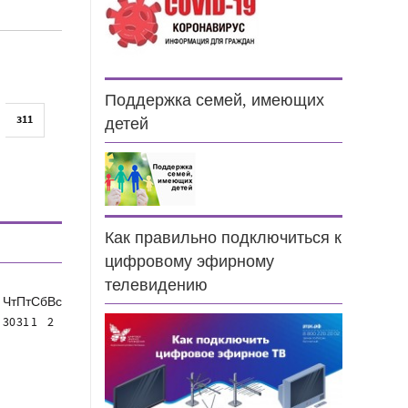
Поддержка семей, имеющих
311
детей
Как правильно подключиться к
цифровому эфирному
телевидению
Чт
Пт
Сб
Вс
30
31
1
2