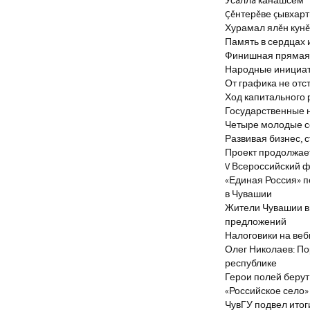
Усăллă канашсем
Çĕнтерĕве çывхар
Хурамал ялĕн кун
Память в сердцах 
Финишная прямая 
Народные инициа
От графика не отс
Ход капитального 
Государственные 
Четыре молодые с
Развивая бизнес, 
Проект продолжае
V Всероссийский ф
«Единая Россия» 
в Чувашии
Жители Чувашии вн
предложений
Налоговики на веб
Олег Николаев: По
республике
Герои полей берут
«Российское село»
ЧувГУ подвел итог