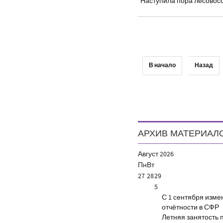
Наступила пора лесовос
В начало
Назад
АРХИВ МАТЕРИАЛ
Август
2026
Пн
Вт
27
28
29
5
С 1 сентября изм
отчётности в СФР
Летняя занятость 