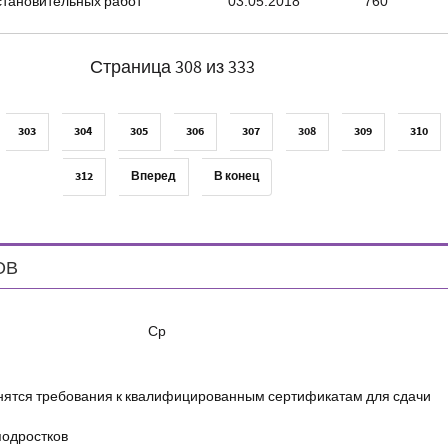
становительных работ
03.05.2018
760
Страница 308 из 333
303
304
305
306
307
308
309
310
312
Вперед
В конец
ОВ
Ср
енятся требования к квалифицированным сертификатам для сдачи
подростков