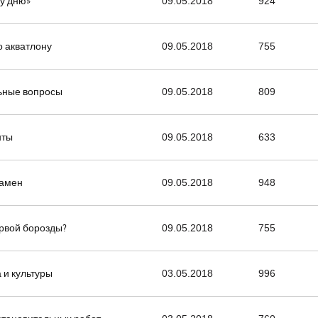
у дню»
09.05.2018
924
о акватлону
09.05.2018
755
льные вопросы
09.05.2018
809
нты
09.05.2018
633
замен
09.05.2018
948
ервой борозды?
09.05.2018
755
 и культуры
03.05.2018
996