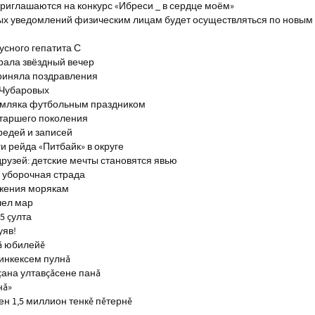
риглашаются на конкурс «Ибреси _ в сердце моём»
ых уведомлений физическим лицам будет осуществляться по новым
сного гепатита С
брала звёздный вечер
риняла поздравления
 Чубаровых
емляка футбольным праздником
старшего поколения
редей и записей
и рейда «Питбайк» в округе
рузей: детские мечты становятся явью
 уборочная страда
ажения морякам
шел мар
5 çулта
уяв!
ă юбилейĕ
инкексем пулнă
çана ултавçăсене панă
нă»
н 1,5 миллион тенкĕ пĕтернĕ