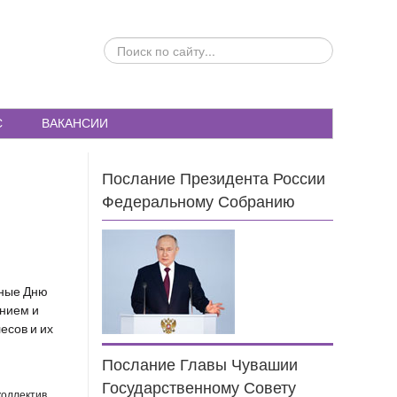
ПОИСК
ПО
САЙТУ...
С
ВАКАНСИИ
Послание Президента России
Федеральному Собранию
нные Дню
ением и
есов и их
Послание Главы Чувашии
Государственному Совету
коллектив