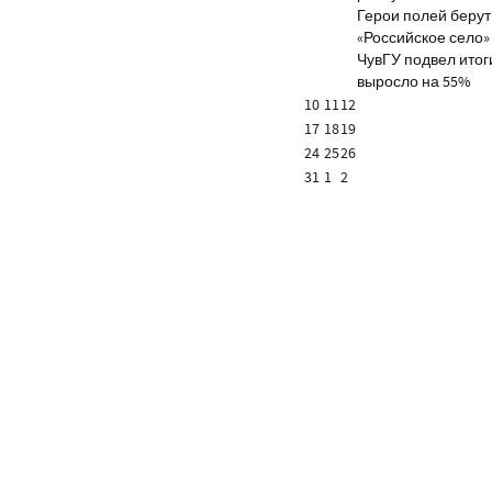
Герои полей берут
«Российское село»
ЧувГУ подвел итог
выросло на 55%
10
11
12
17
18
19
24
25
26
31
1
2