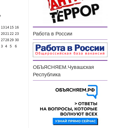
е
13
14
15
16
Работа в России
20
21
22
23
27
28
29
30
3
4
5
6
ОБЪЯСНЯЕМ.Чувашская
Республика