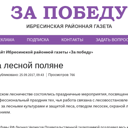
ЕКЛАМА
ПОДПИСКА
КОНТАКТЫ
ЗАДАТЬ ВОПРО
йт Ибресинской районной газеты «За победу»
а лесной поляне
бликовано: 25.09.2017, 09:43
Просмотров: 766
нском лесничестве состоялись праздничные мероприятия, посвяще
фессиональный праздник тех, чья работа связана с лесовосстановл
за лесными культурами и защитой леса, отводом лесосек, охраной л
нием.
 Думы РФ Леонид Черкесов Правительственной телеграммой поздравил весь 