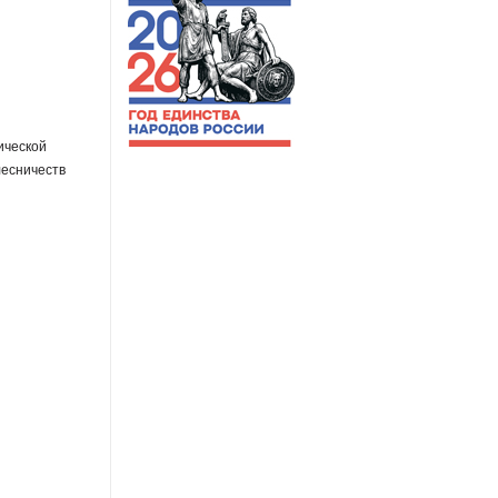
ической
лесничеств