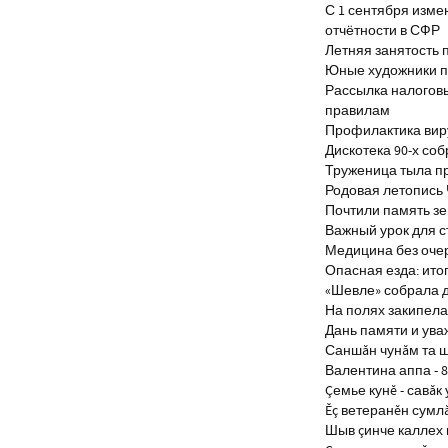
С 1 сентября изм
отчётности в СФР
Летняя занятость 
Юные художники п
Рассылка налогов
правилам
Профилактика виру
Дискотека 90-х со
Труженица тыла п
Родовая летопись
Почтили память з
Важный урок для 
Медицина без оче
Опасная езда: итог
«Шевле» собрала д
На полях закипела
Дань памяти и ув
Саншăн чунăм та 
Валентина аппа - 8
Çемье кунĕ - савăк 
Ĕç ветеранĕн сумл
Шыв çинче каллех 