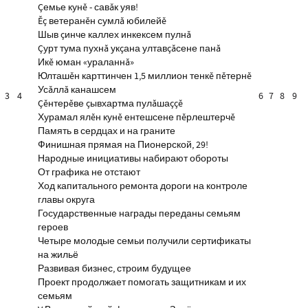
Çемье кунĕ - савăк уяв!
Ĕç ветеранĕн сумлă юбилейĕ
Шыв çинче каллех инкексем пулнă
Çурт тума пухнă укçана ултавçăсене панă
Икĕ юман «ураланнă»
Юлташĕн карттинчен 1,5 миллион тенкĕ пĕтернĕ
Усăллă канашсем
3
4
6
7
8
9
Çĕнтерĕве çывхартма пулăшаççĕ
Хурамал ялĕн кунĕ ентешсене пĕрлештерчĕ
Память в сердцах и на граните
Финишная прямая на Пионерской, 29!
Народные инициативы набирают обороты
От графика не отстают
Ход капитального ремонта дороги на контроле
главы округа
Государственные награды переданы семьям
героев
Четыре молодые семьи получили сертификаты
на жильё
Развивая бизнес, строим будущее
Проект продолжает помогать защитникам и их
семьям