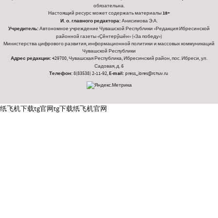
обязательна.
Настоящий ресурс может содержать материалы
18+
И. о. главного редактора:
Анисимова Э.А.
Учредитель:
Автономное учреждение Чувашской Республики «Редакция Ибресинской
районной газеты «Ҫӗнтерӳшӗн» («За победу»)
Министерства цифрового развития, информационной политики и массовых коммуникаций
Чувашской Республики
Адрес редакции:
429700, Чувашская Республика, Ибресинский район, пос. Ибреси, ул.
Садовая, д. 6
Телефон:
8(83538) 2-11-92,
E-mail:
press_ibres@rchuv.ru
纸飞机下载
tg官网
tg下载
纸飞机官网