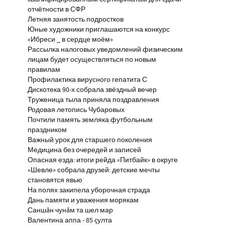
отчётности в СФР
Летняя занятость подростков
Юные художники приглашаются на конкурс
«Ибреси _ в сердце моём»
Рассылка налоговых уведомлений физическим
лицам будет осуществляться по новым
правилам
Профилактика вирусного гепатита С
Дискотека 90-х собрала звёздный вечер
Труженица тыла приняла поздравления
Родовая летопись Чубаровых
Почтили память земляка футбольным
праздником
Важный урок для старшего поколения
Медицина без очередей и записей
Опасная езда: итоги рейда «Питбайк» в округе
«Шевле» собрала друзей: детские мечты
становятся явью
На полях закипела уборочная страда
Дань памяти и уважения морякам
Саншăн чунăм та шел мар
Валентина аппа - 85 çулта