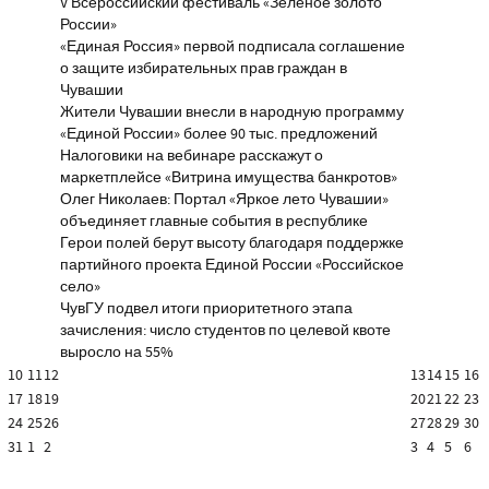
V Всероссийский фестиваль «Зелёное золото
России»
«Единая Россия» первой подписала соглашение
о защите избирательных прав граждан в
Чувашии
Жители Чувашии внесли в народную программу
«Единой России» более 90 тыс. предложений
Налоговики на вебинаре расскажут о
маркетплейсе «Витрина имущества банкротов»
Олег Николаев: Портал «Яркое лето Чувашии»
объединяет главные события в республике
Герои полей берут высоту благодаря поддержке
партийного проекта Единой России «Российское
село»
ЧувГУ подвел итоги приоритетного этапа
зачисления: число студентов по целевой квоте
выросло на 55%
10
11
12
13
14
15
16
17
18
19
20
21
22
23
24
25
26
27
28
29
30
31
1
2
3
4
5
6