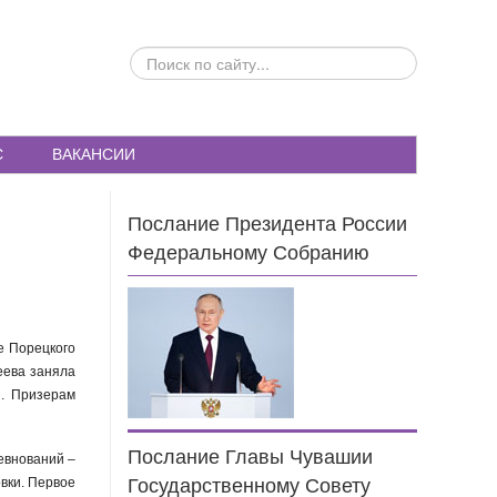
ПОИСК
ПО
САЙТУ...
С
ВАКАНСИИ
Послание Президента России
Федеральному Собранию
е Порецкого
еева заняла
и. Призерам
Послание Главы Чувашии
евнований –
вки. Первое
Государственному Совету