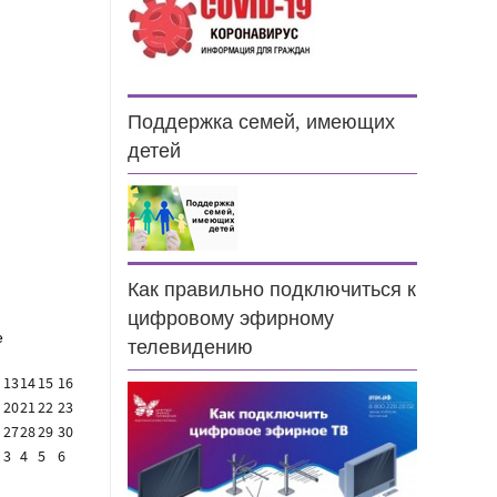
Поддержка семей, имеющих
н
детей
Как правильно подключиться к
цифровому эфирному
е
телевидению
13
14
15
16
20
21
22
23
27
28
29
30
3
4
5
6