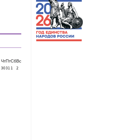
Чт
Пт
Сб
Вс
30
31
1
2