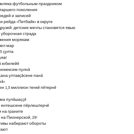
емляка футбольным праздником
старшего поколения
редей и записей
и рейда «Питбайк» в округе
рузей: детские мечты становятся явью
 уборочная страда
ажения морякам
шел мар
5 çулта
уяв!
ă юбилейĕ
инкексем пулнă
çана ултавçăсене панă
нă»
н 1,5 миллион тенкĕ пĕтернĕ
тма пулăшаççĕ
ĕ ентешсене пĕрлештерчĕ
и на граните
на Пионерской, 29!
тивы набирают обороты
тают