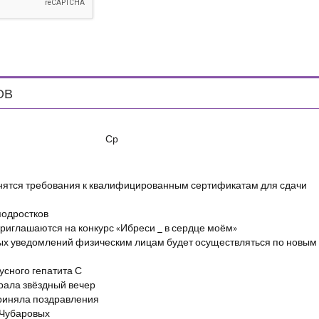
ОВ
Ср
енятся требования к квалифицированным сертификатам для сдачи
подростков
риглашаются на конкурс «Ибреси _ в сердце моём»
ых уведомлений физическим лицам будет осуществляться по новым
сного гепатита С
брала звёздный вечер
риняла поздравления
 Чубаровых