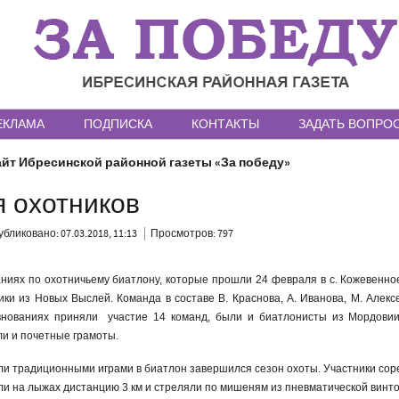
ЕКЛАМА
ПОДПИСКА
КОНТАКТЫ
ЗАДАТЬ ВОПРО
йт Ибресинской районной газеты «За победу»
я охотников
бликовано: 07.03.2018, 11:13
Просмотров: 797
аниях по охотничьему биатлону, которые прошли 24 февраля в с. Кожевенно
ики из Новых Выслей. Команда в составе В. Краснова, А. Иванова, М. Алекс
евнованиях приняли участие 14 команд, были и биатлонисты из Мордови
ли и почетные грамоты.
ли традиционными играми в биатлон завершился сезон охоты. Участники сор
и на лыжах дистанцию 3 км и стреляли по мишеням из пневматической винто