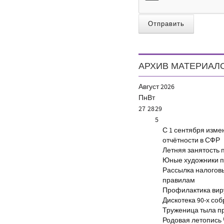
Отправить
АРХИВ МАТЕРИАЛ
Август
2026
Пн
Вт
27
28
29
5
С 1 сентября изм
отчётности в СФР
Летняя занятость 
Юные художники п
Рассылка налогов
правилам
Профилактика виру
Дискотека 90-х со
Труженица тыла п
Родовая летопись