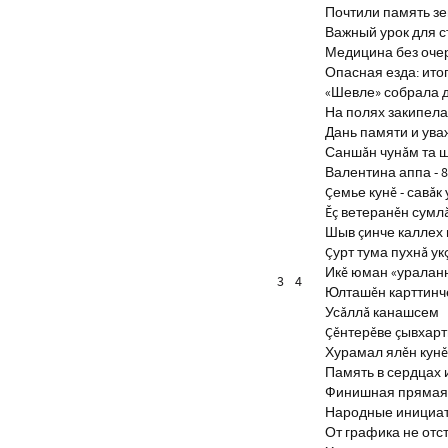
Почтили память з
Важный урок для 
Медицина без оче
Опасная езда: итог
«Шевле» собрала д
На полях закипела
Дань памяти и ув
Саншăн чунăм та 
Валентина аппа - 8
Çемье кунĕ - савăк 
Ĕç ветеранĕн сумл
Шыв çинче каллех 
Çурт тума пухнă ук
Икĕ юман «уралан
3
4
Юлташĕн карттинче
Усăллă канашсем
Çĕнтерĕве çывхар
Хурамал ялĕн кун
Память в сердцах 
Финишная прямая 
Народные инициа
От графика не отс