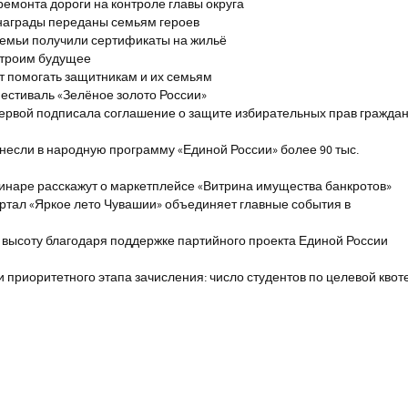
ремонта дороги на контроле главы округа
награды переданы семьям героев
емьи получили сертификаты на жильё
строим будущее
т помогать защитникам и их семьям
естиваль «Зелёное золото России»
первой подписала соглашение о защите избирательных прав гражда
если в народную программу «Единой России» более 90 тыс.
инаре расскажут о маркетплейсе «Витрина имущества банкротов»
ртал «Яркое лето Чувашии» объединяет главные события в
 высоту благодаря поддержке партийного проекта Единой России
и приоритетного этапа зачисления: число студентов по целевой квот