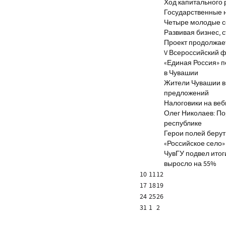
Ход капитального 
Государственные 
Четыре молодые с
Развивая бизнес, 
Проект продолжае
V Всероссийский ф
«Единая Россия» 
в Чувашии
Жители Чувашии вн
предложений
Налоговики на веб
Олег Николаев: По
республике
Герои полей берут
«Российское село»
ЧувГУ подвел итог
выросло на 55%
10
11
12
17
18
19
24
25
26
31
1
2