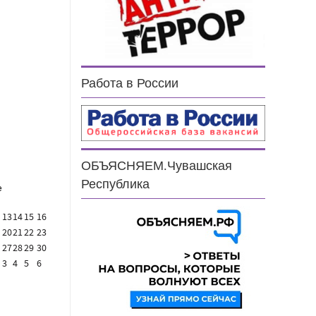
н
Работа в России
ОБЪЯСНЯЕМ.Чувашская
Республика
е
13
14
15
16
20
21
22
23
27
28
29
30
3
4
5
6