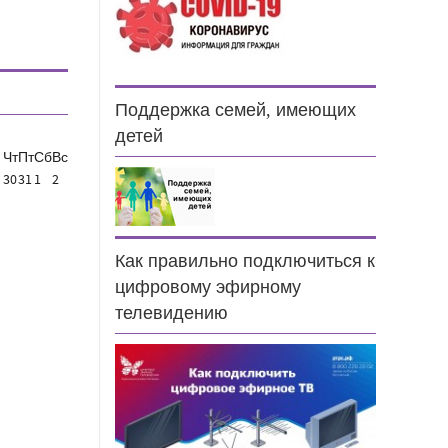
Поддержка семей, имеющих
детей
Чт
Пт
Сб
Вс
30
31
1
2
Как правильно подключиться к
цифровому эфирному
телевидению