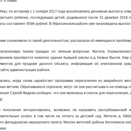
т 4 семьи.
Указ, по которому с 1 ноября 2017 года возобновлена денежная выплата сем
ретьего ребенка, последующих детей, родившихся после 31 декабря 2016 г
ты составляет 8596 рублей. В Ибресинском районе уже произведена выплат
.
кже ознакомили со своей деятельностью, рассказали об имеющихся проблем
рганизован прием граждан по личным вопросам. Житель Хормалинского
рением приобрести нежилое здание бывшей школы в д. Новые Высли. Ему 
ументов для продажи данного объекта, информация об электронном аук
сайте администрации района.
ались, когда снова заработает программа переселения из аварийного жиль
нан ветхим. Обратившиеся спросили, могут ли они рассчитывать на помощь г
ения Сергей Фадеев сообщил, что они включены в список для переселения, 
у.
о поселения интересовались, возможно ли направить республиканский 
вательные услуги, в том числе на оплату за детский сад. Жители д. Айб
го фельдшерско-акушерского пункта. Многих жителей района беспокоила низ
око.