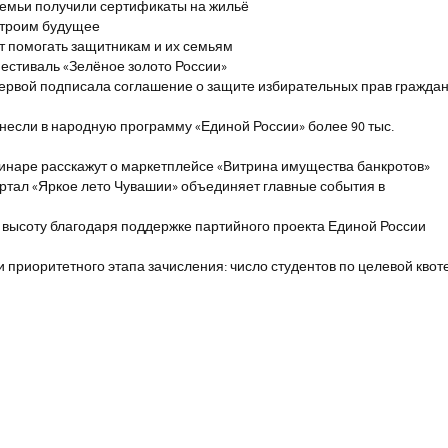
емьи получили сертификаты на жильё
строим будущее
т помогать защитникам и их семьям
естиваль «Зелёное золото России»
первой подписала соглашение о защите избирательных прав гражда
если в народную программу «Единой России» более 90 тыс.
инаре расскажут о маркетплейсе «Витрина имущества банкротов»
ртал «Яркое лето Чувашии» объединяет главные события в
 высоту благодаря поддержке партийного проекта Единой России
и приоритетного этапа зачисления: число студентов по целевой квот