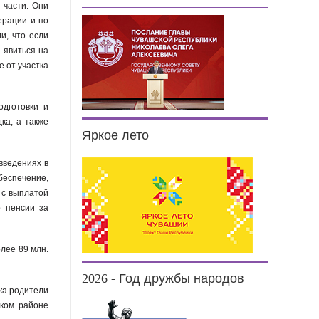
 части. Они
ерации и по
и, что если
 явиться на
е от участка
одготовки и
ка, а также
Яркое лето
введениях в
беспечение,
 с выплатой
р пенсии за
лее 89 млн.
2026 - Год дружбы народов
ка родители
ском районе