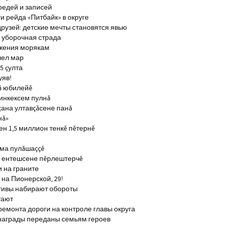
редей и записей
и рейда «Питбайк» в округе
рузей: детские мечты становятся явью
 уборочная страда
ажения морякам
шел мар
5 çулта
уяв!
ă юбилейĕ
инкексем пулнă
çана ултавçăсене панă
нă»
н 1,5 миллион тенкĕ пĕтернĕ
тма пулăшаççĕ
ĕ ентешсене пĕрлештерчĕ
и на граните
на Пионерской, 29!
тивы набирают обороты
тают
ремонта дороги на контроле главы округа
награды переданы семьям героев