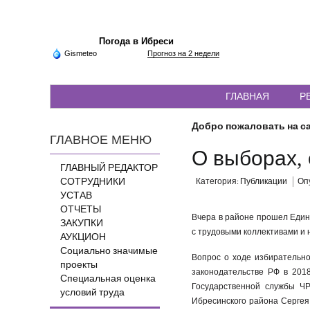
Погода в Ибреси
Gismeteo
Прогноз на 2 недели
ГЛАВНАЯ
Р
Добро пожаловать на са
ГЛАВНОЕ МЕНЮ
О выборах,
ГЛАВНЫЙ РЕДАКТОР
СОТРУДНИКИ
Категория:
Публикации
Опу
УСТАВ
ОТЧЕТЫ
Вчера в районе прошел Един
ЗАКУПКИ
с трудовыми коллективами и
АУКЦИОН
Социально значимые
Вопрос о ходе избирательн
проекты
законодательстве РФ в 201
Специальная оценка
Государственной службы Ч
условий труда
Ибресинского района Сергея