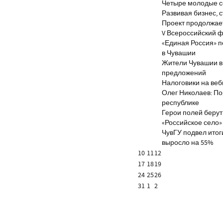
Четыре молодые с
Развивая бизнес, 
Проект продолжае
V Всероссийский ф
«Единая Россия» 
в Чувашии
Жители Чувашии вн
предложений
Налоговики на веб
Олег Николаев: По
республике
Герои полей берут
«Российское село»
ЧувГУ подвел итог
выросло на 55%
10
11
12
17
18
19
24
25
26
31
1
2