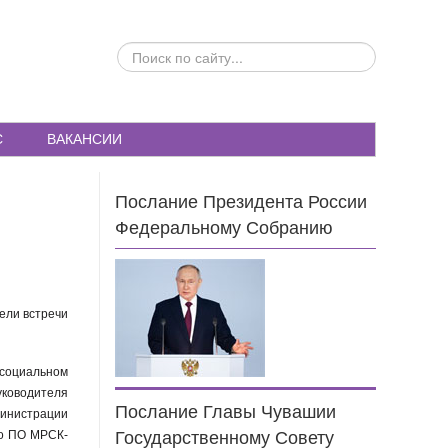
ПОИСК
ПО
САЙТУ...
С
ВАКАНСИИ
Послание Президента России
Федеральному Собранию
ели встречи
 социальном
уководителя
Послание Главы Чувашии
инистрации
го ПО МРСК-
Государственному Совету