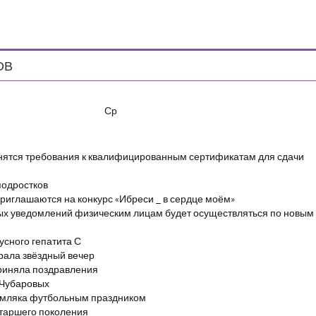
ОВ
Ср
енятся требования к квалифицированным сертификатам для сдачи
подростков
риглашаются на конкурс «Ибреси _ в сердце моём»
ых уведомлений физическим лицам будет осуществляться по новым
сного гепатита С
брала звёздный вечер
риняла поздравления
 Чубаровых
емляка футбольным праздником
старшего поколения