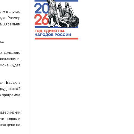
ьям в случае
ода. Размер
а 33 семьям
ах.
 сельского
разъяснили,
ционе будет
я. Барак, в
осударства?
а программа
материнский
ечи подняли
кая цена на