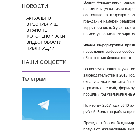
Волги-«Чувашэнерго», район
НОВОСТИ
напомнили участникам встре
состоянию на 10 февраля 20
АКТУАЛЬНО
гражданин намерен реализов
В РЕСПУБЛИКЕ
территориальный участок, ем
В РАЙОНЕ
по месту прописки. Избирате
ФОТОРЕПОРТАЖИ
ВИДЕОНОВОСТИ
Члены информгруппы призва
ПУБЛИКАЦИИ
проведения выборов особое 
обеспечения безопасности.
НАШИ СОЦСЕТИ
Во встречах приняли участи
законодательстве в 2018 го
Телеграм
охрану семьи и детства было
страховых пенсий, формиру
прошлый год увеличился на 957
По итогам 2017 года 6840 ж
рублей. Большая работа пров
Президент России Владимир П
получают ежемесячные выпл