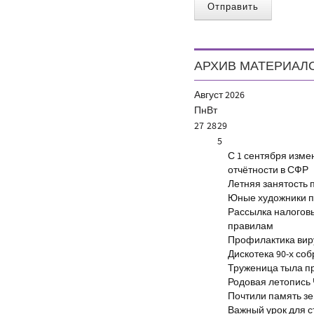
Отправить
АРХИВ МАТЕРИАЛ
Август
2026
Пн
Вт
27
28
29
5
С 1 сентября изм
отчётности в СФР
Летняя занятость 
Юные художники п
Рассылка налогов
правилам
Профилактика виру
Дискотека 90-х со
Труженица тыла п
Родовая летопись
Почтили память з
Важный урок для 