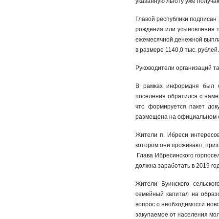
указанную льготу уже получаю
Главой республики подписан 
рождения или усыновления т
ежемесячной денежной выпла
в размере 1140,0 тыс. рублей
Руководители организаций та
В рамках информдня был о
поселения обратился с наме
что формируется пакет док
размещена на официальном 
Жители п. Ибреси интересов
котором они проживают, приз
Глава Ибресинского горпосел
должна заработать в 2019 год
Жители Буинского сельског
семейный капитал на образо
вопрос о необходимости ново
закупаемое от населения мол