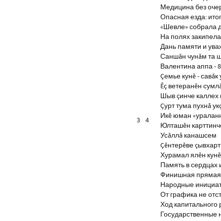
Медицина без оче
Опасная езда: итог
«Шевле» собрала д
На полях закипела
Дань памяти и ув
Саншăн чунăм та 
Валентина аппа - 8
Çемье кунĕ - савăк 
Ĕç ветеранĕн сумл
Шыв çинче каллех 
Çурт тума пухнă ук
Икĕ юман «уралан
3
4
Юлташĕн карттинче
Усăллă канашсем
Çĕнтерĕве çывхар
Хурамал ялĕн кун
Память в сердцах 
Финишная прямая 
Народные инициа
От графика не отс
Ход капитального 
Государственные 