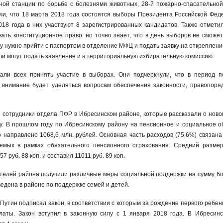
ной станции по борьбе с болезнями животных, 28-й пожарно-спасательной
чи, что 18 марта 2018 года состоятся выборы Президента Российской Фед
18 года в них участвуют 8 зарегистрированных кандидатов. Также отметил
ать конституционное право, но точно знает, что в день выборов не сможет
у нужно прийти с паспортом в отделение МФЦ и подать заявку на откреплени
ли могут подать заявление и в территориальную избирательную комиссию.
ли всех принять участие в выборах. Они подчеркнули, что в период п
внимание будет уделяться вопросам обеспечения законности, правопоряд
е сотрудники отдела ПФР в Ибресинском районе, которые рассказали о ново
ду. В прошлом году по Ибресинскому району на пенсионное и социальное о
 направлено 1068,6 млн. рублей. Основная часть расходов (75,6%) связана
емых в рамках обязательного пенсионного страхования. Средний разме
 руб. 88 коп. и составил 11011 руб. 89 коп.
ителей района получили различные меры социальной поддержки на сумму бо
едена в районе по поддержке семей и детей.
утин подписал закон, в соответствии с которым за рождение первого ребен
аты. Закон вступил в законную силу с 1 января 2018 года. В Ибресин