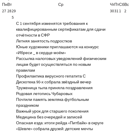
Пн
Вт
Ср
Чт
Пт
Сб
Вс
27
28
29
30
31
1
2
5
С 1 сентября изменятся требования к
квалифицированным сертификатам для сдачи
отчётности в СФР
Летняя занятость подростков
Юные художники приглашаются на конкурс
«Ибреси _ в сердце моём»
Рассылка налоговых уведомлений физическим
лицам будет осуществляться по новым
правилам
Профилактика вирусного гепатита С
Дискотека 90-х собрала звёздный вечер
Труженица тыла приняла поздравления
Родовая летопись Чубаровых
Почтили память земляка футбольным
праздником
Важный урок для старшего поколения
Медицина без очередей и записей
Опасная езда: итоги рейда «Питбайк» в округе
«Шевле» собрала друзей: детские мечты