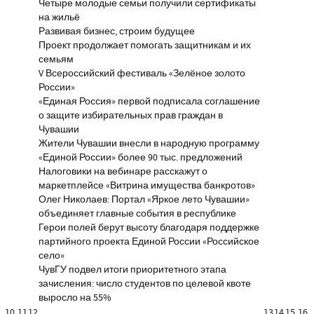
Четыре молодые семьи получили сертификаты
на жильё
Развивая бизнес, строим будущее
Проект продолжает помогать защитникам и их
семьям
V Всероссийский фестиваль «Зелёное золото
России»
«Единая Россия» первой подписала соглашение
о защите избирательных прав граждан в
Чувашии
Жители Чувашии внесли в народную программу
«Единой России» более 90 тыс. предложений
Налоговики на вебинаре расскажут о
маркетплейсе «Витрина имущества банкротов»
Олег Николаев: Портал «Яркое лето Чувашии»
объединяет главные события в республике
Герои полей берут высоту благодаря поддержке
партийного проекта Единой России «Российское
село»
ЧувГУ подвел итоги приоритетного этапа
зачисления: число студентов по целевой квоте
выросло на 55%
10
11
12
13
14
15
16