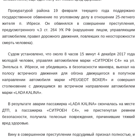
Прокуратурой района 19 февраля текущего года поддержано
государственное обвинение по уголовному делу в отношении 25-летнего
жителя п. Ибреси. Он обвинялся в совершении преступления,
предусмотренного ч.3 ст. 264 УК РФ (нарушение лицом, управляющим
автомобилем, правил дорожного движения, повлекших по неосторожности
смерть человека).
Судом установлено, что около 8 часов 15 минут 4 декабря 2017 года
молодой человек, управляя автомобилем марки «СИТРОЕН С4» на ул.
Энгельса п. Ибреси, не убедившись в безопасности маневра, выехал на
полосу встречного движения для обгона движущегося в попутном
направлении автомобиля марки «PEUGEOT BOXER» и совершил
столкновение с движущимся во встречном направлении автомобилем
марки «LADA KALINA».
В результате аварии пассажирка «LADA KALINA» скончалась на месте
ДТП, а пассажирка «СИТРОЕН С4», не пристегнутая ремнем
безопасности, получила телесные повреждения, причинившие тяжкий
вред здоровью.
Вину в совершенном преступлении подсудимый признал полностью, и