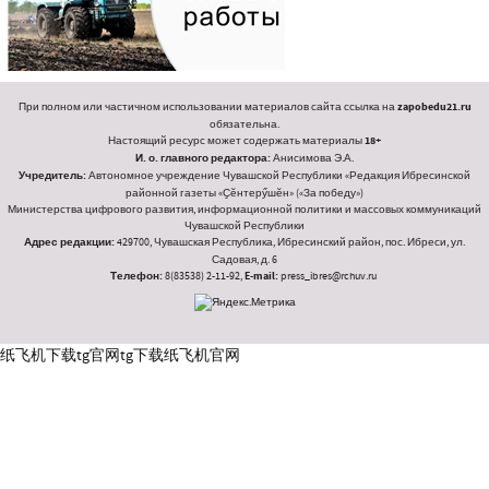
При полном или частичном использовании материалов сайта ссылка на
zapobedu21.ru
обязательна.
Настоящий ресурс может содержать материалы
18+
И. о. главного редактора:
Анисимова Э.А.
Учредитель:
Автономное учреждение Чувашской Республики «Редакция Ибресинской
районной газеты «Ҫӗнтерӳшӗн» («За победу»)
Министерства цифрового развития, информационной политики и массовых коммуникаций
Чувашской Республики
Адрес редакции:
429700, Чувашская Республика, Ибресинский район, пос. Ибреси, ул.
Садовая, д. 6
Телефон:
8(83538) 2-11-92,
E-mail:
press_ibres@rchuv.ru
纸飞机下载
tg官网
tg下载
纸飞机官网