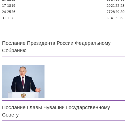
17
18
19
20
21
22
23
24
25
26
27
28
29
30
31
1
2
3
4
5
6
Послание Президента России Федеральному
Собранию
Послание Главы Чувашии Государственному
Совету