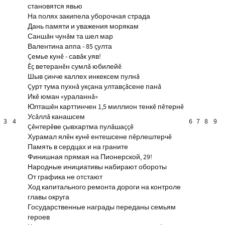
становятся явью
На полях закипела уборочная страда
Дань памяти и уважения морякам
Саншăн чунăм та шел мар
Валентина аппа - 85 çулта
Çемье кунĕ - савăк уяв!
Ĕç ветеранĕн сумлă юбилейĕ
Шыв çинче каллех инкексем пулнă
Çурт тума пухнă укçана ултавçăсене панă
Икĕ юман «ураланнă»
Юлташĕн карттинчен 1,5 миллион тенкĕ пĕтернĕ
Усăллă канашсем
3
4
6
7
8
9
Çĕнтерĕве çывхартма пулăшаççĕ
Хурамал ялĕн кунĕ ентешсене пĕрлештерчĕ
Память в сердцах и на граните
Финишная прямая на Пионерской, 29!
Народные инициативы набирают обороты
От графика не отстают
Ход капитального ремонта дороги на контроле
главы округа
Государственные награды переданы семьям
героев