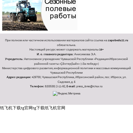
При полном или частичном использовании материалов сайта ссылка на
zapobedu21.ru
обязательна.
Настоящий ресурс может содержать материалы
18+
И. о. главного редактора:
Анисимова Э.А.
Учредитель:
Автономное учреждение Чувашской Республики «Редакция Ибресинской
районной газеты «Ҫӗнтерӳшӗн» («За победу»)
Министерства цифрового развития, информационной политики и массовых коммуникаций
Чувашской Республики
Адрес редакции:
429700, Чувашская Республика, Ибресинский район, пос. Ибреси, ул.
Садовая, д. 6
Телефон:
8(83538) 2-11-92,
E-mail:
press_ibres@rchuv.ru
纸飞机下载
tg官网
tg下载
纸飞机官网