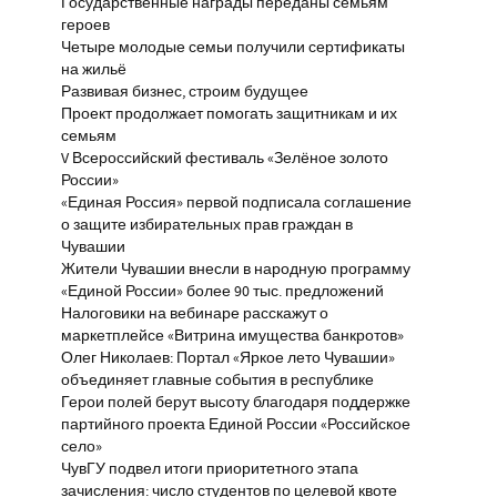
Государственные награды переданы семьям
героев
Четыре молодые семьи получили сертификаты
на жильё
Развивая бизнес, строим будущее
Проект продолжает помогать защитникам и их
семьям
V Всероссийский фестиваль «Зелёное золото
России»
«Единая Россия» первой подписала соглашение
о защите избирательных прав граждан в
Чувашии
Жители Чувашии внесли в народную программу
«Единой России» более 90 тыс. предложений
Налоговики на вебинаре расскажут о
маркетплейсе «Витрина имущества банкротов»
Олег Николаев: Портал «Яркое лето Чувашии»
объединяет главные события в республике
Герои полей берут высоту благодаря поддержке
партийного проекта Единой России «Российское
село»
ЧувГУ подвел итоги приоритетного этапа
зачисления: число студентов по целевой квоте