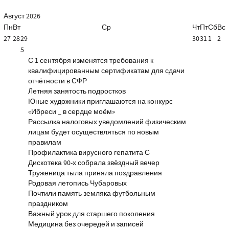
Август
2026
Пн
Вт
Ср
Чт
Пт
Сб
Вс
27
28
29
30
31
1
2
5
С 1 сентября изменятся требования к
квалифицированным сертификатам для сдачи
отчётности в СФР
Летняя занятость подростков
Юные художники приглашаются на конкурс
«Ибреси _ в сердце моём»
Рассылка налоговых уведомлений физическим
лицам будет осуществляться по новым
правилам
Профилактика вирусного гепатита С
Дискотека 90-х собрала звёздный вечер
Труженица тыла приняла поздравления
Родовая летопись Чубаровых
Почтили память земляка футбольным
праздником
Важный урок для старшего поколения
Медицина без очередей и записей