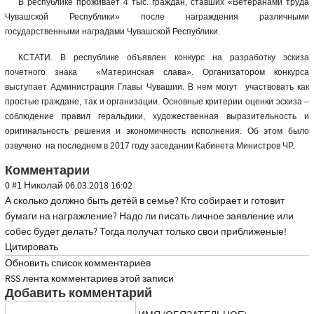
В республике проживает 4 тыс. граждан, ставших «Ветеранами труда
Чувашской Республики» после награждения различными
государственными наградами Чувашской Республики.
КСТАТИ. В республике объявлен конкурс на разработку эскиза
почетного знака «Материнская слава». Организатором конкурса
выступает Администрация Главы Чувашии. В нем могут участвовать как
простые граждане, так и организации. Основные критерии оценки эскиза –
соблюдение правил геральдики, художественная выразительность и
оригинальность решения и экономичность исполнения. Об этом было
озвучено на последнем в 2017 году заседании Кабинета Министров ЧР.
Комментарии
0
#1
Николай
06.03.2018 16:02
А сколько должно быть детей в семье? Кто собирает и готовит
бумаги на награжление? Надо ли писать личное заявление или
собес будет делать? Тогда получат только свои приближеные!
Цитировать
Обновить список комментариев
RSS лента комментариев этой записи
Добавить комментарий