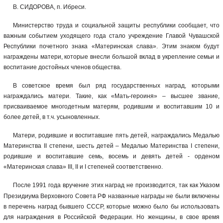
В. СИДОРОВА, п. Ибреси.
Министерство труда и социальной защиты республики сообщает, что
важным событием уходящего года стало учреждение Главой Чувашской
Республики почетного знака «Материнская слава». Этим знаком будут
награждены матери, которые внесли большой вклад в укрепление семьи и
воспитание достойных членов общества.
В советское время был ряд государственных наград, которыми
награждались матери. Такие, как «Мать-героиня» – высшее звание,
присваиваемое многодетным матерям, родившим и воспитавшим 10 и
более детей, в т.ч. усыновленных.
Матери, родившие и воспитавшие пять детей, награждались Медалью
Материнства II степени, шесть детей – Медалью Материнства I степени,
родившие и воспитавшие семь, восемь и девять детей - орденом
«Материнская слава» III,
II
и I степеней соответственно.
После 1991 года вручение этих наград не производится, так как
Указом
Президиума Верховного Совета РФ названные награды не были включены
в перечень наград бывшего СССР, которые можно было бы использовать
для награждения в Российской Федерации. Но женщины, в свое время