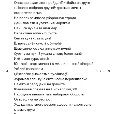
Опасная езда: итоги рейда «Питбайк» в округе
«Шевле» собрала друзей: детские мечты
становятся явью
На полях закипела уборочная страда
Дань памяти и уважения морякам
Саншăн чунăм та шел мар
Валентина аппа - 85 çулта
Çемье кунĕ - савăк уяв!
Ĕç ветеранĕн сумлă юбилейĕ
Шыв çинче каллех инкексем пулнă
Çурт тума пухнă укçана ултавçăсене панă
Икĕ юман «ураланнă»
Юлташĕн карттинчен 1,5 миллион тенкĕ пĕтернĕ
Усăллă канашсем
3
4
6
7
8
9
Çĕнтерĕве çывхартма пулăшаççĕ
Хурамал ялĕн кунĕ ентешсене пĕрлештерчĕ
Память в сердцах и на граните
Финишная прямая на Пионерской, 29!
Народные инициативы набирают обороты
От графика не отстают
Ход капитального ремонта дороги на контроле
главы округа