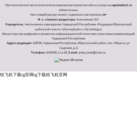
При полном или частичном использовании материалов сайта ссылка на
zapobedu21.ru
обязательна.
Настоящий ресурс может содержать материалы
18+
И. о. главного редактора:
Анисимова Э.А.
Учредитель:
Автономное учреждение Чувашской Республики «Редакция Ибресинской
районной газеты «Ҫӗнтерӳшӗн» («За победу»)
Министерства цифрового развития, информационной политики и массовых коммуникаций
Чувашской Республики
Адрес редакции:
429700, Чувашская Республика, Ибресинский район, пос. Ибреси, ул.
Садовая, д. 6
Телефон:
8(83538) 2-11-92,
E-mail:
press_ibres@rchuv.ru
纸飞机下载
tg官网
tg下载
纸飞机官网