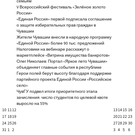
семьям
V Всероссийский фестиваль «Зелёное золото
России»
«Единая Россия» первой подписала соглашение
о защите избирательных прав граждан в
Чувашии
Жители Чувашии внесли в народную программу
«Единой России» более 90 тыс. предложений
Налоговики на вебинаре расскажут о
маркетплейсе «Витрина имущества банкротов»
Олег Николаев: Портал «Яркое лето Чувашии»
объединяет главные события в республике
Герои полей берут высоту благодаря поддержке
партийного проекта Единой России «Российское
село»
ЧувГУ подвел итоги приоритетного этапа
зачисления: число студентов по целевой квоте
выросло на 55%
10
11
12
13
14
15
16
17
18
19
20
21
22
23
24
25
26
27
28
29
30
31
1
2
3
4
5
6