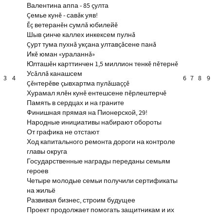
Валентина аппа - 85 çулта
Çемье кунĕ - савăк уяв!
Ĕç ветеранĕн сумлă юбилейĕ
Шыв çинче каллех инкексем пулнă
Çурт тума пухнă укçана ултавçăсене панă
Икĕ юман «ураланнă»
Юлташĕн карттинчен 1,5 миллион тенкĕ пĕтернĕ
Усăллă канашсем
3
4
6
7
8
9
Çĕнтерĕве çывхартма пулăшаççĕ
Хурамал ялĕн кунĕ ентешсене пĕрлештерчĕ
Память в сердцах и на граните
Финишная прямая на Пионерской, 29!
Народные инициативы набирают обороты
От графика не отстают
Ход капитального ремонта дороги на контроле
главы округа
Государственные награды переданы семьям
героев
Четыре молодые семьи получили сертификаты
на жильё
Развивая бизнес, строим будущее
Проект продолжает помогать защитникам и их