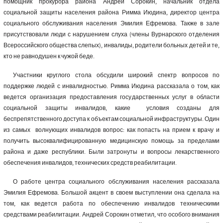
помощник прокурора района Андрей Сорокин, начальник отдела
социальной защиты населения района Римма Июдина, директор центра
социального обслуживания населения Эмилия Ефремова. Также в зале
присутствовали люди с нарушением слуха (члены Вурнарского отделения
Всероссийского общества слепых), инвалиды, родители больных детей и те,
кто не равнодушен к чужой беде.
Участники круглого стола обсудили широкий спектр вопросов по
поддержке людей с инвалидностью. Римма Июдина рассказала о том, как
ведется организация предоставления государственных услуг в области
социальной защиты инвалидов, какие условия созданы для
беспрепятственного доступа к объектам социальной инфраструктуры. Один
из самых волнующих инвалидов вопрос: как попасть на прием к врачу и
получить высоквалифицированную медицинскую помощь за пределами
района и даже республики. Были затронуты и вопросы лекарственного
обеспечения инвалидов, технических средств реабилитации.
О работе центра социального обслуживания населения рассказала
Эмилия Ефремова. Большой акцент в своем выступлении она сделала на
том, как ведется работа по обеспечению инвалидов техническими
средствами реабилитации. Андрей Сорокин отметил, что особого внимания