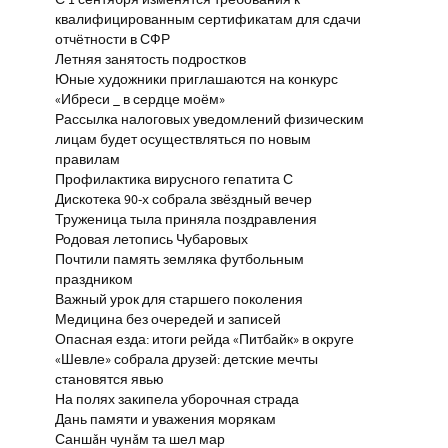
С 1 сентября изменятся требования к
квалифицированным сертификатам для сдачи
отчётности в СФР
Летняя занятость подростков
Юные художники приглашаются на конкурс
«Ибреси _ в сердце моём»
Рассылка налоговых уведомлений физическим
лицам будет осуществляться по новым
правилам
Профилактика вирусного гепатита С
Дискотека 90-х собрала звёздный вечер
Труженица тыла приняла поздравления
Родовая летопись Чубаровых
Почтили память земляка футбольным
праздником
Важный урок для старшего поколения
Медицина без очередей и записей
Опасная езда: итоги рейда «Питбайк» в округе
«Шевле» собрала друзей: детские мечты
становятся явью
На полях закипела уборочная страда
Дань памяти и уважения морякам
Саншăн чунăм та шел мар