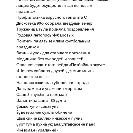
лицам будет осуществляться по новым
правилам
Профилактика вирусного гепатита С
Дискотека 90-х собрала звёздный вечер
Труженица тыла приняла поздравления
Родовая летопись Чубаровых
Почтили память земляка футбольным
праздником
Важный урок для старшего поколения
Медицина без очередей и записей
Опасная езда: итоги рейда «Питбайк» в округе
«Шевле» собрала друзей: детские мечты
становятся явью
На полях закипела уборочная страда
Дань памяти и уважения морякам
Саншăн чунăм та шел мар
Валентина аппа - 85 çулта
Çемье кунĕ - савăк уяв!
Ĕç ветеранĕн сумлă юбилейĕ
Шыв çинче каллех инкексем пулнă
Çурт тума пухнă укçана ултавçăсене панă
Икĕ юман «ураланнă»