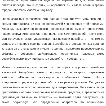
решение, а перевозчики как ездили без терминалов для безналичной
оплаты проезда, так и ездят», — обратился он к главе администрации
города Чебоксары Алексею Ладыкову.
Градоначальник согласился, что данная тема требует мобилизации и
серьезного подхода. «У нас нет полномочий для решения этой проблемы.
Когда мы выходили на проверки, неоднократно по вызову перевозчиков
наших сотрудников увозили в полицию для дачи показаний. После этого
мои сотрудники стали увольняться. Мы набрали новый штат, но, тем не
менее, этот вопрос еще не решен. Бездействие определенных органов,
которые за это отвечают и ничего не делают, позволяет перевозчикам не
соблюдать требования действующих нормативных правовых актов
республиканских и муниципальных властей», — сообщил он.
Михаил Игнатьев поручил министру транспорта и дорожного хозяйства
Чувашской Республики навести порядок в пассажирских перевозках
Чебоксар. «Перевозка пассажиров – прибыльный бизнес. Но в
конкурентной среде все должны работать на равных условиях. Сегодня не
должно быть никаких ограничений для потребителей. Пассажиры могут
предъявить к оплате электронные платежные средства, а транспортные
организации обязаны их принять», — заключил Глава республики. Он
также подчеркнул, что определение оператора по организации