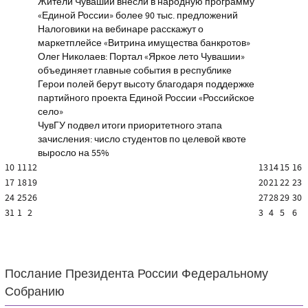
Жители Чувашии внесли в народную программу
«Единой России» более 90 тыс. предложений
Налоговики на вебинаре расскажут о
маркетплейсе «Витрина имущества банкротов»
Олег Николаев: Портал «Яркое лето Чувашии»
объединяет главные события в республике
Герои полей берут высоту благодаря поддержке
партийного проекта Единой России «Российское
село»
ЧувГУ подвел итоги приоритетного этапа
зачисления: число студентов по целевой квоте
выросло на 55%
10
11
12
13
14
15
16
17
18
19
20
21
22
23
24
25
26
27
28
29
30
31
1
2
3
4
5
6
Послание Президента России Федеральному
Собранию