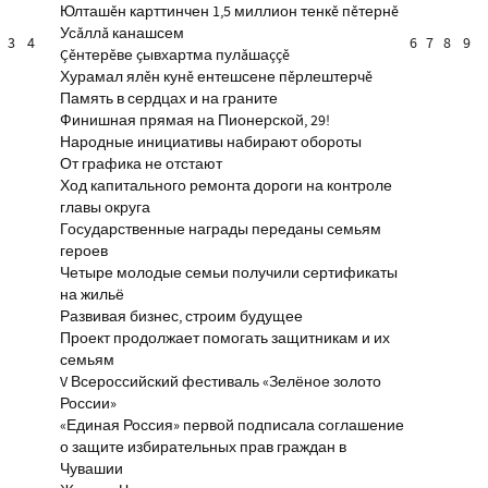
Юлташĕн карттинчен 1,5 миллион тенкĕ пĕтернĕ
Усăллă канашсем
3
4
6
7
8
9
Çĕнтерĕве çывхартма пулăшаççĕ
Хурамал ялĕн кунĕ ентешсене пĕрлештерчĕ
Память в сердцах и на граните
Финишная прямая на Пионерской, 29!
Народные инициативы набирают обороты
От графика не отстают
Ход капитального ремонта дороги на контроле
главы округа
Государственные награды переданы семьям
героев
Четыре молодые семьи получили сертификаты
на жильё
Развивая бизнес, строим будущее
Проект продолжает помогать защитникам и их
семьям
V Всероссийский фестиваль «Зелёное золото
России»
«Единая Россия» первой подписала соглашение
о защите избирательных прав граждан в
Чувашии