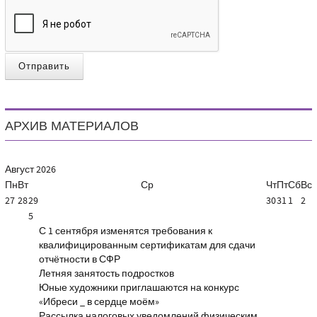
Отправить
АРХИВ МАТЕРИАЛОВ
Август
2026
Пн
Вт
Ср
Чт
Пт
Сб
Вс
27
28
29
30
31
1
2
5
С 1 сентября изменятся требования к
квалифицированным сертификатам для сдачи
отчётности в СФР
Летняя занятость подростков
Юные художники приглашаются на конкурс
«Ибреси _ в сердце моём»
Рассылка налоговых уведомлений физическим