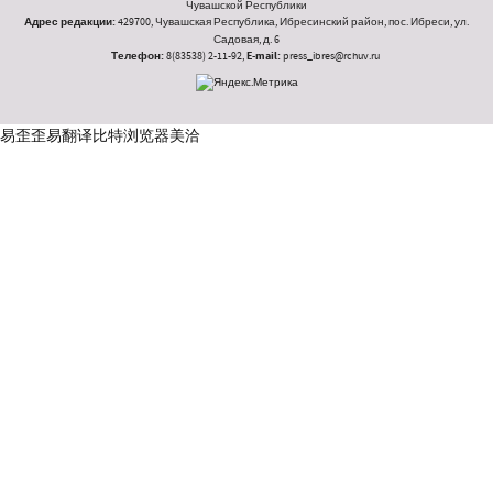
Чувашской Республики
Адрес редакции:
429700, Чувашская Республика, Ибресинский район, пос. Ибреси, ул.
Садовая, д. 6
Телефон:
8(83538) 2-11-92,
E-mail:
press_ibres@rchuv.ru
易歪歪
易翻译
比特浏览器
美洽