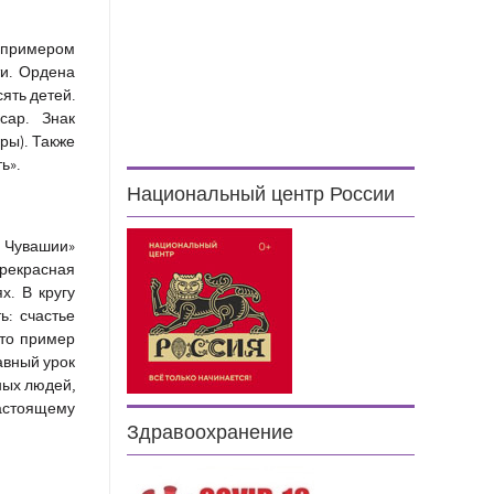
 примером
ти. Ордена
ять детей.
сар. Знак
ары). Также
ь».
Национальный центр России
 Чувашии»
прекрасная
х. В кругу
ь: счастье
что пример
авный урок
ных людей,
настоящему
Здравоохранение