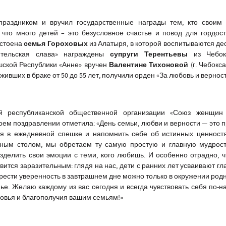
праздником и вручил государственные награды тем, кто своим
 что много детей – это безусловное счастье и повод для гордос
семья Гороховых
остоена
из Алатыря, в которой воспитываются дес
супруги Терентьевы
тельская слава» награждены
из Чебок
Валентине Тихоновой
шской Республики «Анне» вручен
(г. Чебокс
живших в браке от 50 до 55 лет, получили орден «За любовь и верност
й республиканской общественной организации «Союз женщин
оем поздравлении отметила:
«День семьи, любви и верности — это 
ся в ежедневной спешке и напомнить себе об истинных ценностя
йным столом, мы обретаем ту самую простую и главную мудрост
зделить свои эмоции с теми, кого любишь. И особенно отрадно, 
ится заразительным: глядя на нас, дети с ранних лет усваивают гл
брести уверенность в завтрашнем дне можно только в окружении род
ье. Желаю каждому из вас сегодня и всегда чувствовать себя по-
ровья и благополучия вашим семьям!»