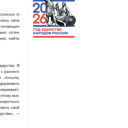
стоялся IV
ились свои
 посвящен
ько сотен
ния, найти
дарства. В
 с раннего
о посыла,
держивать
черкивает,
этому все,
онкретного
овать свой
арства»,
—