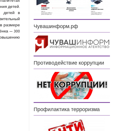
ипалитетах
ния детей.
я детей в
овительный
 в размере
Чувашинформ.рф
ёнка — 300
повышению
Противодействие коррупции
Профилактика терроризма