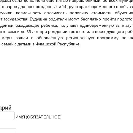
держки была дополнена еще пятью направлениями. Во всех муниц
а товаров для новорождённых и 14 групп кратковременного пребыва
учили возможность оплачивать половину стоимости обучени
чёт государства. Будущие родители могут бесплатно пройти подгот
удентки, ожидающие ребёнка, получают единовременную выплату
одые семьи до 35 лет при рождении третьего или последующего реб
и меры вошли в обновлённую региональную программу по 
 семей с детьми в Чувашской Республике.
арий
ИМЯ (ОБЯЗАТЕЛЬНОЕ)