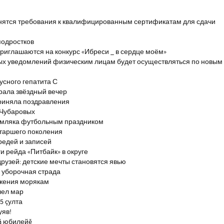
енятся требования к квалифицированным сертификатам для сдачи
подростков
риглашаются на конкурс «Ибреси _ в сердце моём»
ых уведомлений физическим лицам будет осуществляться по новым
сного гепатита С
брала звёздный вечер
риняла поздравления
 Чубаровых
емляка футбольным праздником
старшего поколения
редей и записей
и рейда «Питбайк» в округе
рузей: детские мечты становятся явью
 уборочная страда
ажения морякам
шел мар
5 çулта
уяв!
ă юбилейĕ