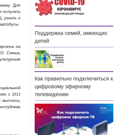
амму. Для
и получить
, узнать о
автобусы.
Поддержка семей, имеющих
детей
зделена на
О. Семьи,
ультурным
Как правильно подключиться к
цифровому эфирному
оциальной
телевидению
нию с 2012
е выплаты,
республике