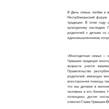
В День семьи, любви и в
Республиканский форум 
традиции. В этом году
культурному наследию П
родителей с детьми со 
единомышленников, почув
«Многодетная семья — э
Чувашии традиция многод
возраста учатся взаим
Правительство республ
родителей, имеющих мно
всесторонняя помощь так
что мы делаем в экономи
человека и его близких.
потенциал, достиг пост
О
отметил Глава Чувашии