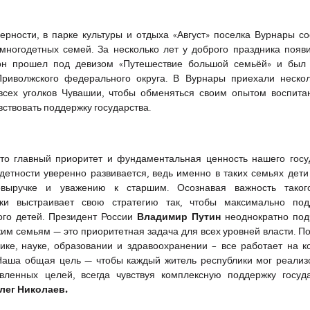
ерности, в парке культуры и отдыха «Август» поселка Вурнары со
многодетных семей. За несколько лет у доброго праздника появ
 он прошел под девизом «Путешествие большой семьёй» и был
риволжского федерального округа. В Вурнары приехали нескол
всех уголков Чувашии, чтобы обменяться своим опытом воспита
ствовать поддержку государства.
то главный приоритет и фундаментальная ценность нашего госу
етности уверенно развивается, ведь именно в таких семьях дети
овыручке и уважению к старшим. Осознавая важность таког
ики выстраивает свою стратегию так, чтобы максимально под
Владимир Путин
го детей. Президент России
неоднократно под
им семьям — это приоритетная задача для всех уровней власти. По
ке, науке, образовании и здравоохранении – все работает на к
 Наша общая цель — чтобы каждый житель республики мог реализ
авленных целей, всегда чувствуя комплексную поддержку госуд
лег Николаев.