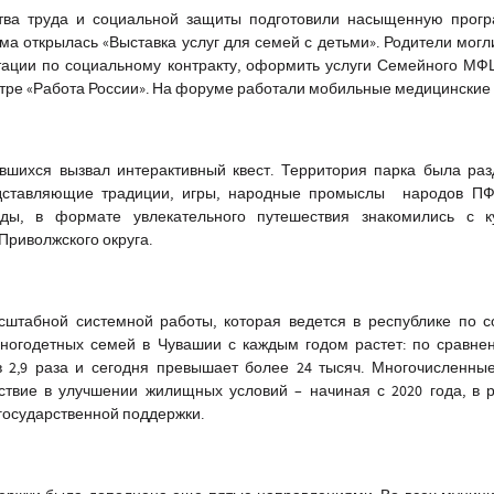
тва труда и социальной защиты подготовили насыщенную прогр
ма открылась «Выставка услуг для семей с детьми». Родители могл
ации по социальному контракту, оформить услуги Семейного МФЦ
нтре «Работа России». На форуме работали мобильные медицинские 
вшихся вызвал интерактивный квест. Территория парка была ра
едставляющие традиции, игры, народные промыслы народов ПФ
ды, в формате увлекательного путешествия знакомились с к
Приволжского округа.
штабной системной работы, которая ведется в республике по с
многодетных семей в Чувашии с каждым годом растет: по сравне
в 2,9 раза и сегодня превышает более 24 тысяч. Многочисленны
ствие в улучшении жилищных условий – начиная с 2020 года, в 
государственной поддержки.