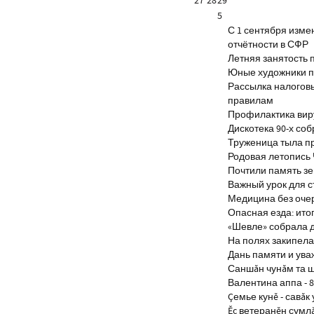
27
28
29
5
С 1 сентября изм
отчётности в СФР
Летняя занятость 
Юные художники п
Рассылка налогов
правилам
Профилактика виру
Дискотека 90-х со
Труженица тыла п
Родовая летопись
Почтили память з
Важный урок для 
Медицина без оче
Опасная езда: итог
«Шевле» собрала д
На полях закипела
Дань памяти и ув
Саншăн чунăм та 
Валентина аппа - 8
Çемье кунĕ - савăк 
Ĕç ветеранĕн сумл