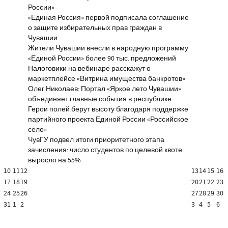
России»
«Единая Россия» первой подписала соглашение
о защите избирательных прав граждан в
Чувашии
Жители Чувашии внесли в народную программу
«Единой России» более 90 тыс. предложений
Налоговики на вебинаре расскажут о
маркетплейсе «Витрина имущества банкротов»
Олег Николаев: Портал «Яркое лето Чувашии»
объединяет главные события в республике
Герои полей берут высоту благодаря поддержке
партийного проекта Единой России «Российское
село»
ЧувГУ подвел итоги приоритетного этапа
зачисления: число студентов по целевой квоте
выросло на 55%
10
11
12
13
14
15
16
17
18
19
20
21
22
23
24
25
26
27
28
29
30
31
1
2
3
4
5
6