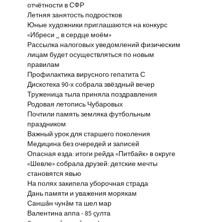
отчётности в СФР
Летняя занятость подростков
Юные художники приглашаются на конкурс
«Ибреси _ в сердце моём»
Рассылка налоговых уведомлений физическим
лицам будет осуществляться по новым
правилам
Профилактика вирусного гепатита С
Дискотека 90-х собрала звёздный вечер
Труженица тыла приняла поздравления
Родовая летопись Чубаровых
Почтили память земляка футбольным
праздником
Важный урок для старшего поколения
Медицина без очередей и записей
Опасная езда: итоги рейда «Питбайк» в округе
«Шевле» собрала друзей: детские мечты
становятся явью
На полях закипела уборочная страда
Дань памяти и уважения морякам
Саншăн чунăм та шел мар
Валентина аппа - 85 çулта