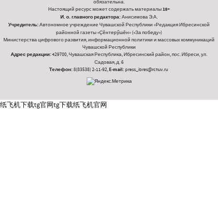
обязательна.
Настоящий ресурс может содержать материалы
18+
И. о. главного редактора:
Анисимова Э.А.
Учредитель:
Автономное учреждение Чувашской Республики «Редакция Ибресинской
районной газеты «Ҫӗнтерӳшӗн» («За победу»)
Министерства цифрового развития, информационной политики и массовых коммуникаций
Чувашской Республики
Адрес редакции:
429700, Чувашская Республика, Ибресинский район, пос. Ибреси, ул.
Садовая, д. 6
Телефон:
8(83538) 2-11-92,
E-mail:
press_ibres@rchuv.ru
纸飞机下载
tg官网
tg下载
纸飞机官网