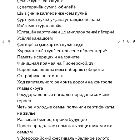
Çемье кунĕ - савăк уяв!
Ĕç ветеранĕн сумлă юбилейĕ
Шыв çинче каллех инкексем пулнă
Çурт тума пухнă укçана ултавçăсене панă
Икĕ юман «ураланнă»
Юлташĕн карттинчен 1,5 миллион тенкĕ пĕтернĕ
Усăллă канашсем
3
4
6
7
8
9
Çĕнтерĕве çывхартма пулăшаççĕ
Хурамал ялĕн кунĕ ентешсене пĕрлештерчĕ
Память в сердцах и на граните
Финишная прямая на Пионерской, 29!
Народные инициативы набирают обороты
От графика не отстают
Ход капитального ремонта дороги на контроле
главы округа
Государственные награды переданы семьям
героев
Четыре молодые семьи получили сертификаты
на жильё
Развивая бизнес, строим будущее
Проект продолжает помогать защитникам и их
семьям
V Всероссийский фестиваль «Зелёное золото